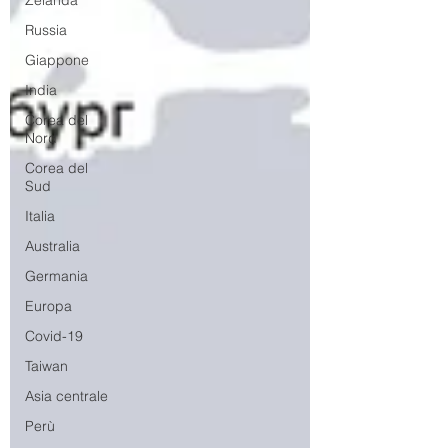
Zelanda
Russia
Giappone
India
Corea del
Nord
Corea del
Sud
Italia
Australia
Germania
Europa
Covid-19
Taiwan
Asia centrale
Perù