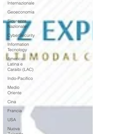
Internazionale
Geoeconomia
Sicurezza
Nazionale
CyberSecurity
Information
Tecnology
America-
Latina e
Caraibi (LAC)
Indo-Pacifico
Medio
Oriente
Cina
Francia
USA
Nuova