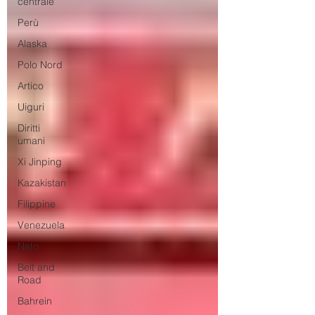
centrale
Perù
Alaska
Polo Nord
Artico
Uiguri
Diritti
umani
Xi Jinping
Kazakistan
Filippine
Venezuela
Nato
Belt and
Road
Bahrein