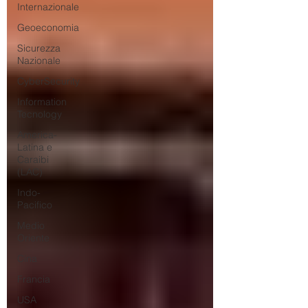
Internazionale
Geoeconomia
Sicurezza
Nazionale
CyberSecurity
Information
Tecnology
America-
Latina e
Caraibi
(LAC)
Indo-
Pacifico
Medio
Oriente
Cina
Francia
USA