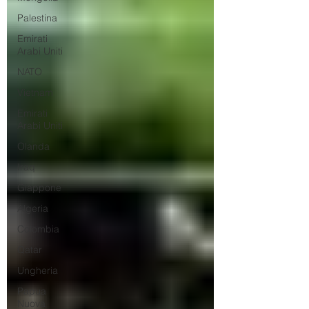
Palestina
Emirati
Arabi Uniti
NATO
Vietnam
Emirati
Arabi Uniti
Olanda
Iraq
Giappone
Algeria
Colombia
Qatar
Ungheria
Papua
Nuova