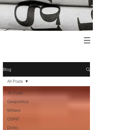
Blog
All Posts
All Posts
Geopolitica
Militare
OSINT
Diritto