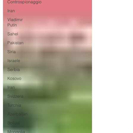
Controspionaggio
Iran
Vladimir
Putin
Sahel
Pakistan
Siria
Israele
Serbia
Kosovo
Iran
Svizzera
Turchia
Azerbaijan
Bolivia
Mongolia