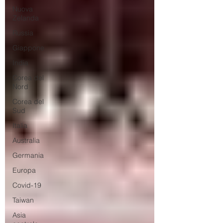
Nuova
Zelanda
Russia
Giappone
India
Corea del
Nord
Corea del
Sud
Italia
Australia
Germania
Europa
Covid-19
Taiwan
Asia