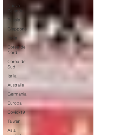
Nuova
Zelanda
Russia
Giappone
India
Corea del
Nord
Corea del
Sud
Italia
Australia
Germania
Europa
Covid-19
Taiwan
Asia