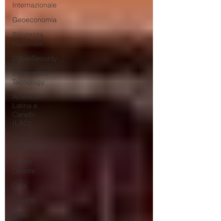
Internazionale
Geoeconomia
Sicurezza
Nazionale
CyberSecurity
Information
Tecnology
America-
Latina e
Caraibi
(LAC)
Indo-
Pacifico
Medio
Oriente
Cina
Francia
USA