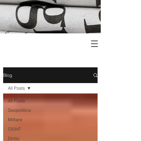
Blog
All Posts
All Posts
Geopolitica
Militare
OSINT
Diritto