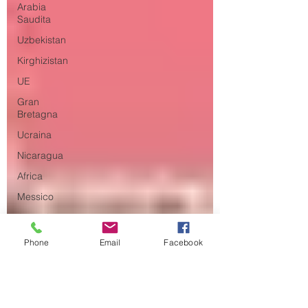
Arabia
Saudita
Uzbekistan
Kirghizistan
UE
Gran
Bretagna
Ucraina
Nicaragua
Africa
Messico
Argentina
Brasile
Phone
Email
Facebook
Intelligenza
Artificiale
Intelligence