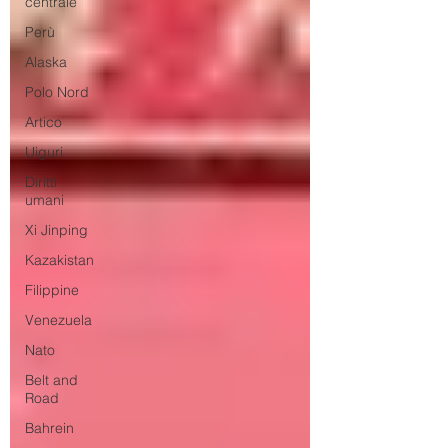
centrale
Perù
Alaska
Polo Nord
Artico
Uiguri
Diritti
umani
Xi Jinping
Kazakistan
Filippine
Venezuela
Nato
Belt and
Road
Bahrein