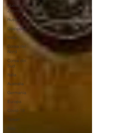
Nuova
Zelanda
Russia
Giappone
India
Corea del
Nord
Corea del
Sud
Italia
Australia
Germania
Europa
Covid-19
Taiwan
Asia