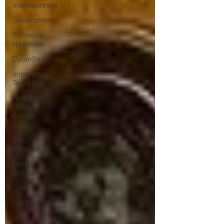
Internazionale
Geoeconomia
Sicurezza
Nazionale
CyberSecurity
Information
Tecnology
America-
Latina e
Caraibi
(LAC)
Indo-
Pacifico
Medio
Oriente
Cina
Francia
USA