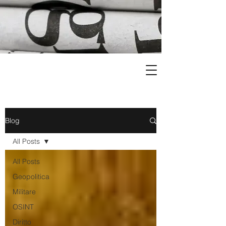
Blog
All Posts
All Posts
Geopolitica
Militare
OSINT
Diritto