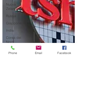
Nuova
Zelanda
Russia
Giappone
India
Corea del
Nord
Corea del
Phone
Email
Facebook
Sud
Italia
Australia
Germania
Europa
Covid-19
Taiwan
Asia