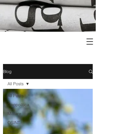
Blog
All Posts
All Posts
Geopolitica
Militare
OSINT
Diritto