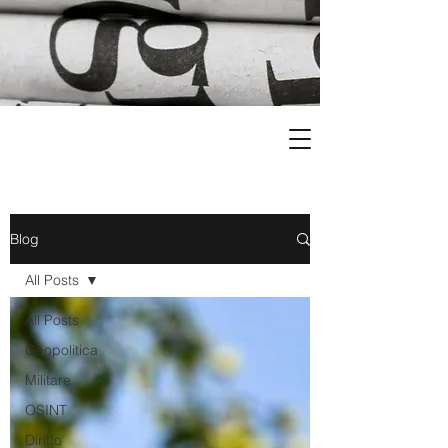
Blog
All Posts
All Posts
Geopolitica
Militare
OSINT
Diritto