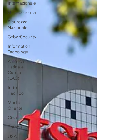
Internazionale
Geoeconomia
Sicurezza
Nazionale
CyberSecurity
Information
Tecnology
America-
Latina e
Caraibi
(LAC)
Indo-
Pacifico
Medio
Oriente
Cina
Francia
USA