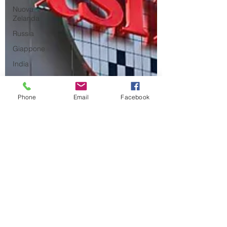
Nuova
Zelanda
Russia
Giappone
India
Corea del
Nord
Phone
Email
Facebook
Corea del
Sud
Italia
Australia
Germania
Europa
Covid-19
Taiwan
Asia