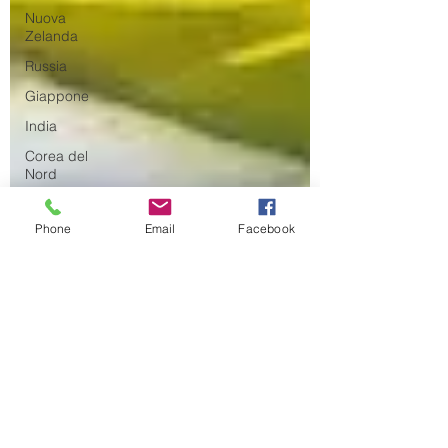
Nuova
Zelanda
Russia
Giappone
India
Corea del
Nord
Corea del
Sud
Phone
Email
Facebook
Italia
Australia
Germania
Europa
Covid-19
Taiwan
Asia