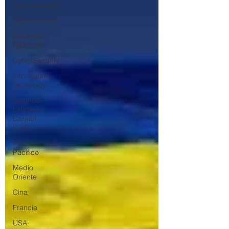
Internazionale
Geoeconomia
Sicurezza
Nazionale
CyberSecurity
Information
Tecnology
America-
Latina e
Caraibi
(LAC)
Indo-
Pacifico
Medio
Oriente
Cina
Francia
USA