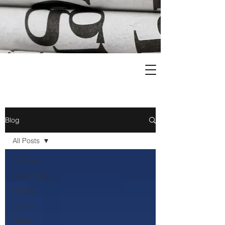
Blog
All Posts
All Posts
Geopolitica
Militare
OSINT
Diritto