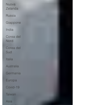
Nuova
Zelanda
Russia
Giappone
India
Corea del
Nord
Corea del
Sud
Italia
Australia
Germania
Europa
Covid-19
Taiwan
Asia