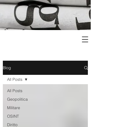
Blog
All Posts
All Posts
Geopolitica
Militare
OSINT
Diritto