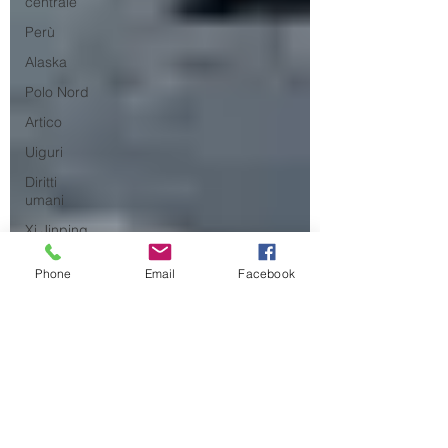
centrale
Perù
Alaska
Polo Nord
Artico
Uiguri
Diritti
umani
Xi Jinping
Kazakistan
Phone
Email
Facebook
Filippine
Venezuela
Nato
Belt and
Road
Bahrein