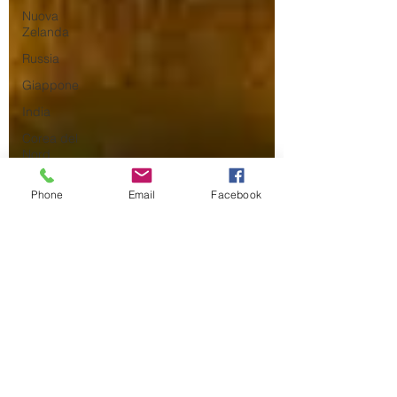
Nuova
Zelanda
Russia
Giappone
India
Corea del
Nord
Corea del
Phone
Email
Facebook
Sud
Italia
Australia
Germania
Europa
Covid-19
Taiwan
Asia