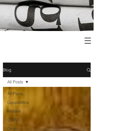
Blog
All Posts
All Posts
Geopolitica
Militare
OSINT
Diritto