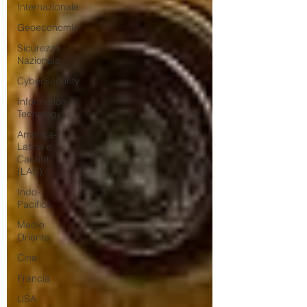
Internazionale
Geoeconomia
Sicurezza
Nazionale
CyberSecurity
Information
Tecnology
America-
Latina e
Caraibi
(LAC)
Indo-
Pacifico
Medio
Oriente
Cina
Francia
USA