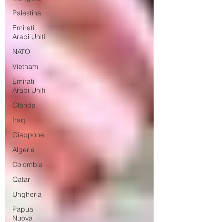
Palestina
Emirati
Arabi Uniti
NATO
Vietnam
Emirati
Arabi Uniti
Olanda
Iraq
Giappone
Algeria
Colombia
Qatar
Ungheria
Papua
Nuova