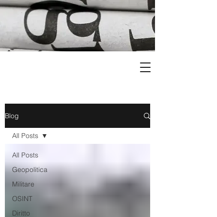
Blog
All Posts
All Posts
Geopolitica
Militare
OSINT
Diritto