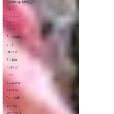
Controspionaggio
Iran
Vladimir
Putin
Sahel
Pakistan
Siria
Israele
Serbia
Kosovo
Iran
Svizzera
Turchia
Azerbaijan
Bolivia
Mongolia