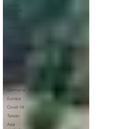
Nuova
Zelanda
Russia
Giappone
India
Corea del
Nord
Corea del
Sud
Italia
Australia
Germania
Europa
Covid-19
Taiwan
Asia