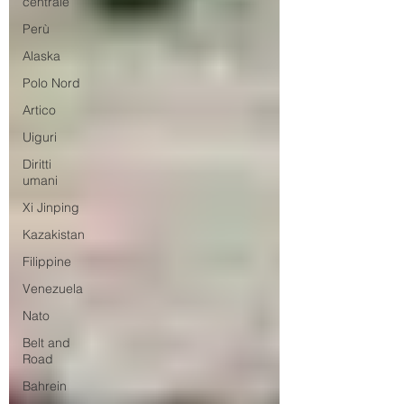
centrale
Perù
Alaska
Polo Nord
Artico
Uiguri
Diritti
umani
Xi Jinping
Kazakistan
Filippine
Venezuela
Nato
Belt and
Road
Bahrein