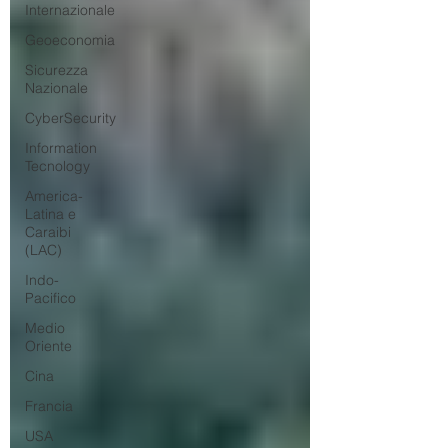
Internazionale
Geoeconomia
Sicurezza
Nazionale
CyberSecurity
Information
Tecnology
America-
Latina e
Caraibi
(LAC)
Indo-
Pacifico
Medio
Oriente
Cina
Francia
USA