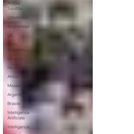
Arabia
Saudita
Uzbekistan
Kirghizistan
UE
Gran
Bretagna
Ucraina
Nicaragua
Africa
Messico
Argentina
Brasile
Intelligenza
Artificiale
Intelligence