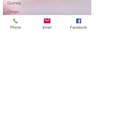
Guinea
Oman
Lituania
Phone
Email
Facebook
Georgia
Egitto
Tunisia
Canada
Libia
Tagikistan
Turkmenistan
Cybercrime
Mozambico
Afghanistan
spionaggio
Trump