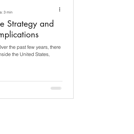
ina e Caraibi (LAC)
a: 3 min
he Strategy and
a
Russia
Implications
ver the past few years, there
Germania
nited States,
Nord