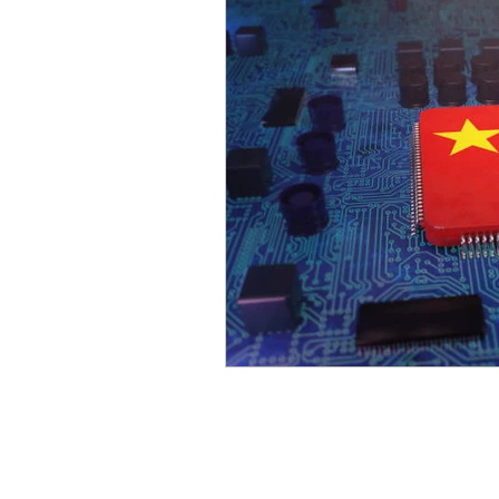
Sicurezza Nazionale
Cy
Indo-Pacifico
Medio Ori
Giappone
India
Co
Europa
Covid-19
T