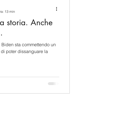
ina e Caraibi (LAC)
ra: 13 min
la storia. Anche
a
Russia
.
n, Biden sta commettendo un
Germania
 di poter dissanguare la
Nord