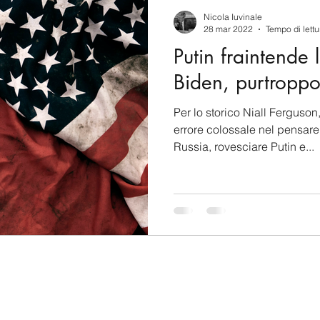
berSecurity
Information Tecnology
America-Lat
Nicola Iuvinale
28 mar 2022
Tempo di lettu
Putin fraintende 
ente
Cina
Francia
USA
Nuova Zeland
Biden, purtroppo
Per lo storico Niall Ferguso
rea del Nord
Corea del Sud
Italia
Australia
errore colossale nel pensare
Russia, rovesciare Putin e...
aiwan
Asia centrale
Perù
Alaska
Polo 