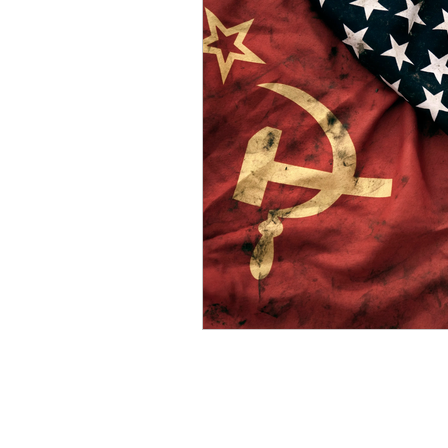
Sicurezza Nazionale
Cy
Indo-Pacifico
Medio Ori
Giappone
India
Co
Europa
Covid-19
T