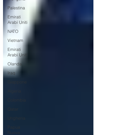
Palestina
Emirati
Arabi Uniti
NATO
Vietnam
Emirati
Arabi Uniti
Olanda
Iraq
Giappone
Algeria
Colombia
Qatar
Ungheria
Papua
Nuova