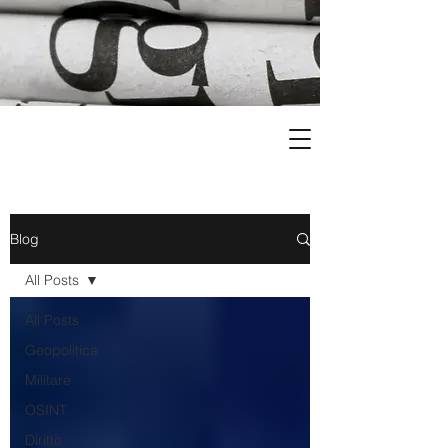
Blog
All Posts
All Posts
Geopolitica
Militare
OSINT
Diritto