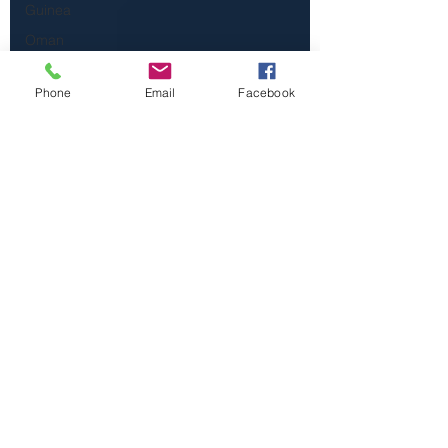
Guinea
Oman
Lituania
Phone
Email
Facebook
Georgia
Egitto
Tunisia
Canada
Libia
Tagikistan
Turkmenistan
Cybercrime
Mozambico
Afghanistan
spionaggio
Trump