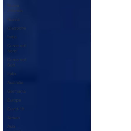
Nuova
Zelanda
Russia
Giappone
India
Corea del
Nord
Corea del
Sud
Italia
Australia
Germania
Europa
Covid-19
Taiwan
Asia