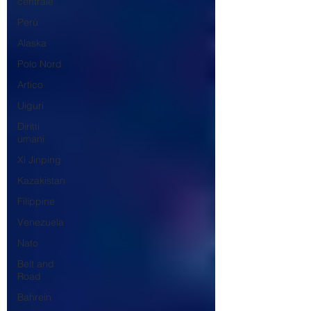
centrale
Perù
Alaska
Polo Nord
Artico
Uiguri
Diritti
umani
Xi Jinping
Kazakistan
Filippine
Venezuela
Nato
Belt and
Road
Bahrein