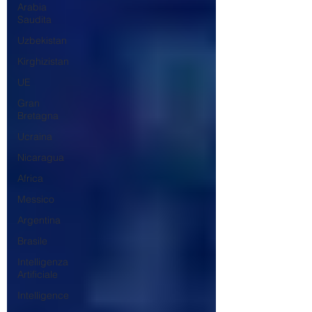
Arabia
Saudita
Uzbekistan
Kirghizistan
UE
Gran
Bretagna
Ucraina
Nicaragua
Africa
Messico
Argentina
Brasile
Intelligenza
Artificiale
Intelligence