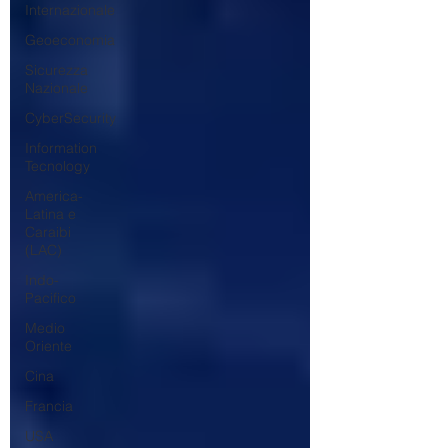
Internazionale
Geoeconomia
Sicurezza
Nazionale
CyberSecurity
Information
Tecnology
America-
Latina e
Caraibi
(LAC)
Indo-
Pacifico
Medio
Oriente
Cina
Francia
USA