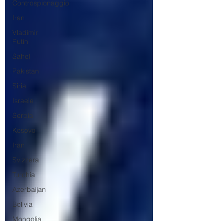
Controspionaggio
Iran
Vladimir
Putin
Sahel
Pakistan
Siria
Israele
Serbia
Kosovo
Iran
Svizzera
Turchia
Azerbaijan
Bolivia
Mongolia