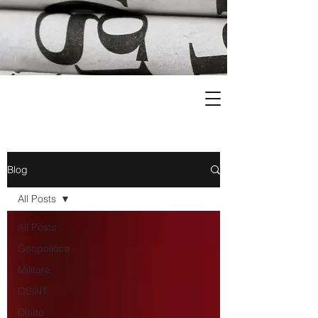
Blog
All Posts
All Posts
Geopolitica
Militare
OSINT
Diritto