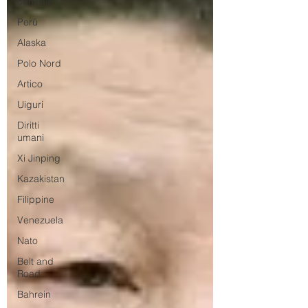
centrale
Perù
Alaska
Polo Nord
Artico
Uiguri
Diritti
umani
Xi Jinping
Kazakistan
Filippine
Venezuela
Nato
Belt and
Road
Bahrein