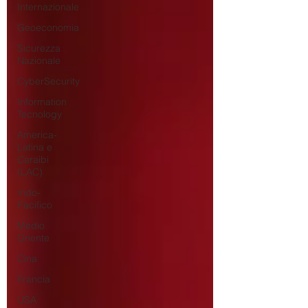
Internazionale
Geoeconomia
Sicurezza
Nazionale
CyberSecurity
Information
Tecnology
America-
Latina e
Caraibi
(LAC)
Indo-
Pacifico
Medio
Oriente
Cina
Francia
USA