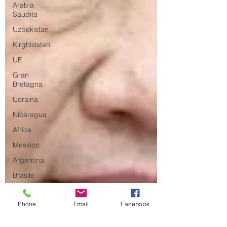
Arabia
Saudita
Uzbekistan
Kirghizistan
UE
Gran
Bretagna
Ucraina
Nicaragua
Africa
Messico
Argentina
Brasile
Intelligenza
Artificiale
Phone
Email
Facebook
Intelligence