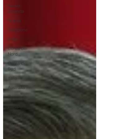
Nuova
Zelanda
Russia
Giappone
India
Corea del
Nord
Corea del
Sud
Italia
Australia
Germania
Europa
Covid-19
Taiwan
Asia