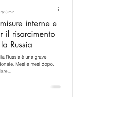
ina e Caraibi (LAC)
ura: 8 min
omisure interne e
a
Russia
r il risarcimento
 la Russia
Germania
lla Russia è una grave
azionale. Mesi e mesi dopo,
are...
Nord