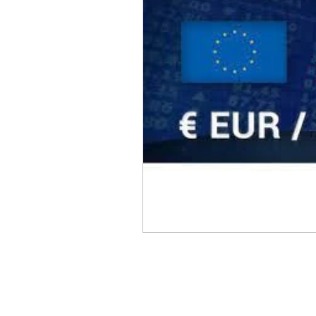
Sicurezza Nazionale
Cy
Indo-Pacifico
Medio Ori
Giappone
India
Co
Europa
Covid-19
T