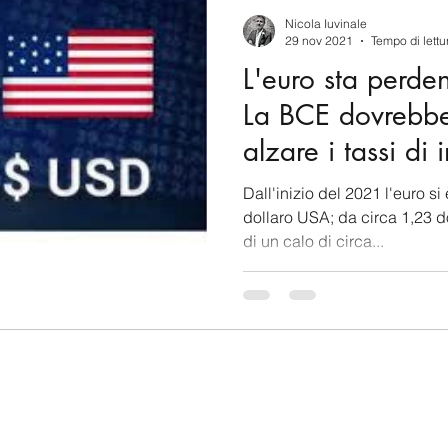
berSecurity
Information Tecnology
America-Lat
Nicola Iuvinale
29 nov 2021
Tempo di lettu
L'euro sta perden
ente
Cina
Francia
USA
Nuova Zeland
La BCE dovrebbe 
alzare i tassi di 
rea del Nord
Corea del Sud
Italia
Australia
Dall'inizio del 2021 l'euro si 
dollaro USA; da circa 1,23 dol
di un calo di circa...
aiwan
Asia centrale
Perù
Alaska
Polo 