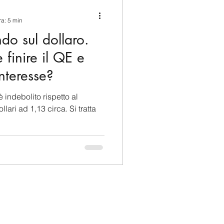
ina e Caraibi (LAC)
ra: 5 min
do sul dollaro.
a
Russia
finire il QE e
interesse?
Germania
è indebolito rispetto al
lari ad 1,13 circa. Si tratta
Nord