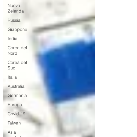
Nuova
Zelanda
Russia
Giappone
India
Corea del
Nord
Corea del
Sud
Italia
Australia
Germania
Europa
Covid-19
Taiwan
Asia