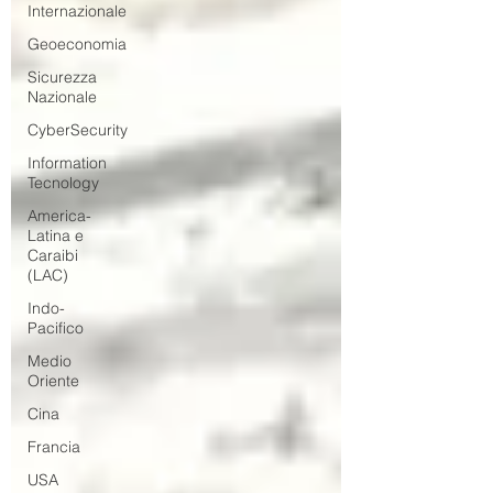
Internazionale
Geoeconomia
Sicurezza
Nazionale
CyberSecurity
Information
Tecnology
America-
Latina e
Caraibi
(LAC)
Indo-
Pacifico
Medio
Oriente
Cina
Francia
USA