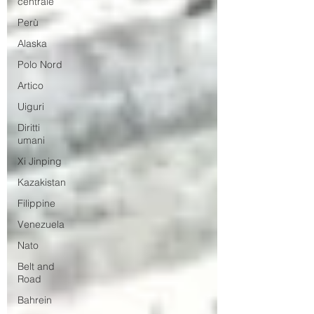
centrale
Perù
Alaska
Polo Nord
Artico
Uiguri
Diritti
umani
Xi Jinping
Kazakistan
Filippine
Venezuela
Nato
Belt and
Road
Bahrein