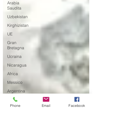
Arabia
Saudita
Uzbekistan
Kirghizistan
UE
Gran
Bretagna
Ucraina
Nicaragua
Africa
Messico
Argentina
Brasile
Phone
Email
Facebook
Intelligenza
Artificiale
Intelligence