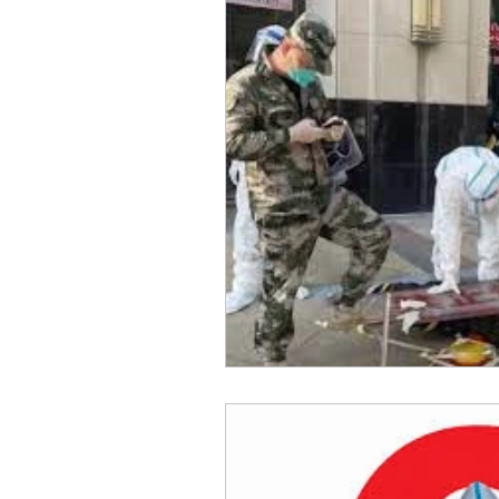
Sicurezza Nazionale
Cy
Indo-Pacifico
Medio Ori
Giappone
India
Co
Europa
Covid-19
T