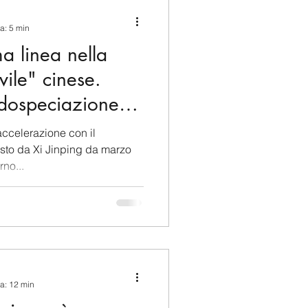
ina e Caraibi (LAC)
ra: 5 min
a linea nella
a
Russia
vile" cinese.
dospeciazione in
Germania
accelerazione con il
sto da Xi Jinping da marzo
rno...
Nord
ra: 12 min