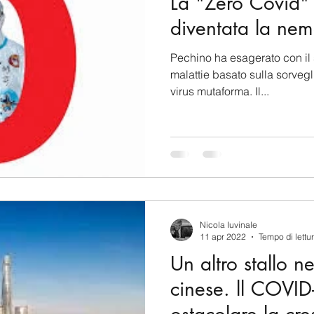
La "Zero Covid" 
diventata la neme
Pechino ha esagerato con il 
malattie basato sulla sorvegl
virus mutaforma. Il...
Nicola Iuvinale
11 apr 2022
Tempo di lettu
Un altro stallo n
cinese. ll COVID