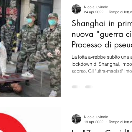
berSecurity
Information Tecnology
America-Lat
Nicola Iuvinale
24 apr 2022
Tempo di lettu
Shanghai in prim
ente
Cina
Francia
USA
Nuova Zeland
nuova "guerra ci
Processo di pseu
rea del Nord
Corea del Sud
Italia
Australia
atto
La lotta avrebbe subito una 
lockdown di Shanghai, impo
scorso. Gli "ultra-maoisti" into
aiwan
Asia centrale
Perù
Alaska
Polo 
Nicola Iuvinale
19 apr 2022
Tempo di lettu