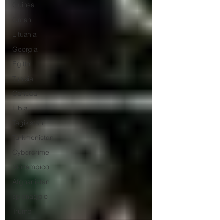
Guinea
Oman
Lituania
Georgia
Egitto
Tunisia
Canada
Libia
Tagikistan
Turkmenistan
Cybercrime
Mozambico
Afghanistan
spionaggio
Trump