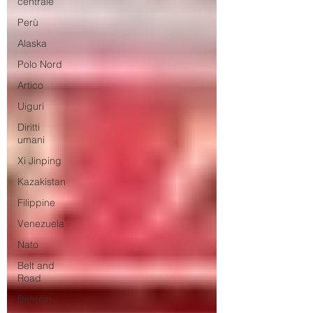
centrale
Perù
Alaska
Polo Nord
Artico
Uiguri
Diritti
umani
Xi Jinping
Kazakistan
Filippine
Venezuela
Nato
Belt and
Road
Bahrein