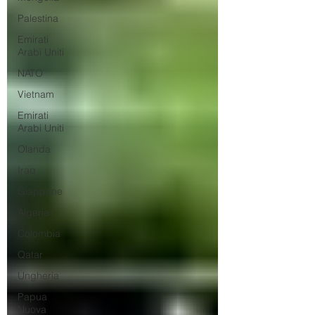
Palestina
Emirati
Arabi Uniti
NATO
Vietnam
Emirati
Arabi Uniti
Olanda
Iraq
Giappone
Algeria
Colombia
Qatar
Ungheria
Papua
Nuova