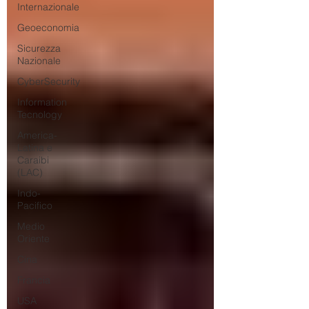
Internazionale
Geoeconomia
Sicurezza
Nazionale
CyberSecurity
Information
Tecnology
America-
Latina e
Caraibi
(LAC)
Indo-
Pacifico
Medio
Oriente
Cina
Francia
USA