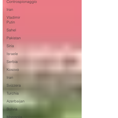
Controspionaggio
Iran
Vladimir
Putin
Sahel
Pakistan
Siria
Israele
Serbia
Kosovo
Iran
Svizzera
Turchia
Azerbaijan
Bolivia
Mongolia