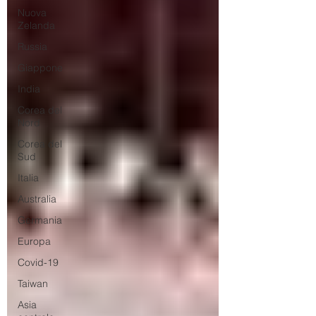
Nuova
Zelanda
Russia
Giappone
India
Corea del
Nord
Corea del
Sud
Italia
Australia
Germania
Europa
Covid-19
Taiwan
Asia