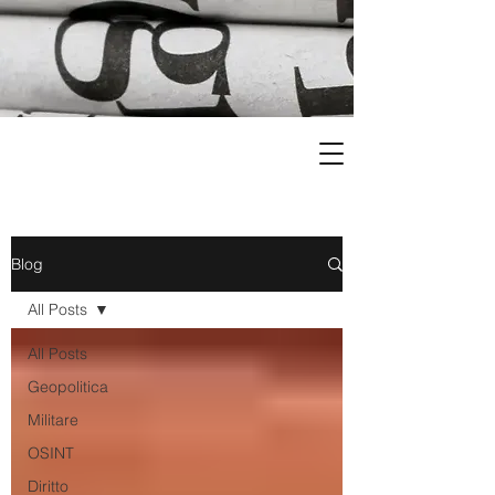
Blog
All Posts
All Posts
Geopolitica
Militare
OSINT
Diritto