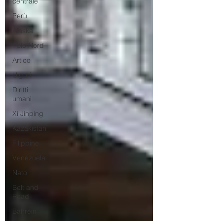
centrale
Perù
Alaska
Polo Nord
Artico
Uiguri
Diritti
umani
Xi Jinping
Kazakistan
Filippine
Venezuela
Nato
Belt and
Road
Bahrein