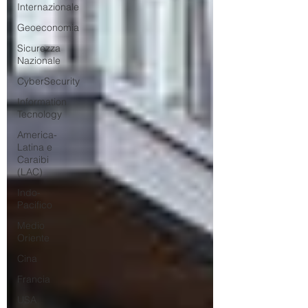
Internazionale
Geoeconomia
Sicurezza
Nazionale
CyberSecurity
Information
Tecnology
America-
Latina e
Caraibi
(LAC)
Indo-
Pacifico
Medio
Oriente
Cina
Francia
USA