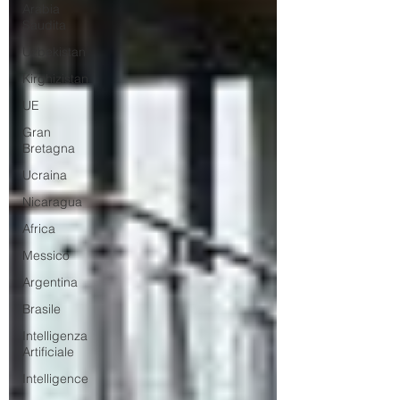
Arabia
Saudita
Uzbekistan
Kirghizistan
UE
Gran
Bretagna
Ucraina
Nicaragua
Africa
Messico
Argentina
Brasile
Intelligenza
Artificiale
Intelligence