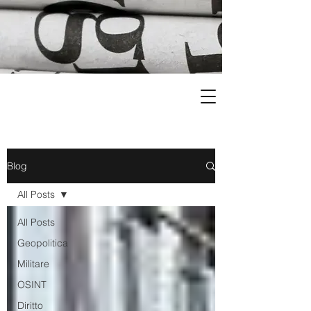
Blog
All Posts
All Posts
Geopolitica
Militare
OSINT
Diritto