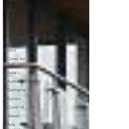
Nuova
Zelanda
Russia
Giappone
India
Corea del
Nord
Corea del
Sud
Italia
Australia
Germania
Europa
Covid-19
Taiwan
Asia