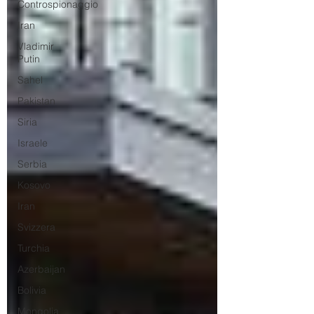
Controspionaggio
Iran
Vladimir
Putin
Sahel
Pakistan
Siria
Israele
Serbia
Kosovo
Iran
Svizzera
Turchia
Azerbaijan
Bolivia
Mongolia