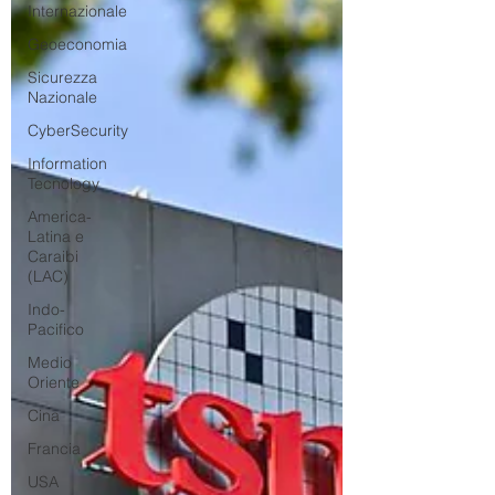
Internazionale
Geoeconomia
Sicurezza
Nazionale
CyberSecurity
Information
Tecnology
America-
Latina e
Caraibi
(LAC)
Indo-
Pacifico
Medio
Oriente
Cina
Francia
USA