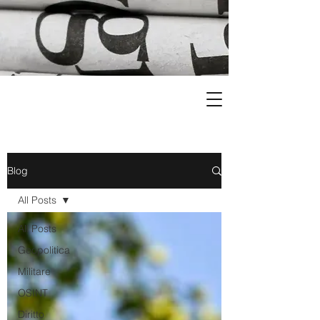
Blog
All Posts
All Posts
Geopolitica
Militare
OSINT
Diritto