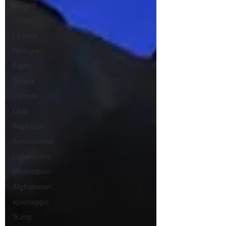
Guinea
Oman
Lituania
Georgia
Egitto
Tunisia
Canada
Libia
Tagikistan
Turkmenistan
Cybercrime
Mozambico
Afghanistan
spionaggio
Trump