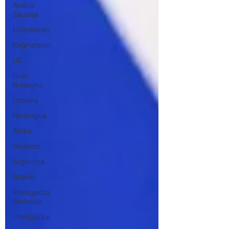
Arabia
Saudita
Uzbekistan
Kirghizistan
UE
Gran
Bretagna
Ucraina
Nicaragua
Africa
Messico
Argentina
Brasile
Intelligenza
Artificiale
Intelligence