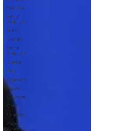
Palestina
Emirati
Arabi Uniti
NATO
Vietnam
Emirati
Arabi Uniti
Olanda
Iraq
Giappone
Algeria
Colombia
Qatar
Ungheria
Papua
Nuova