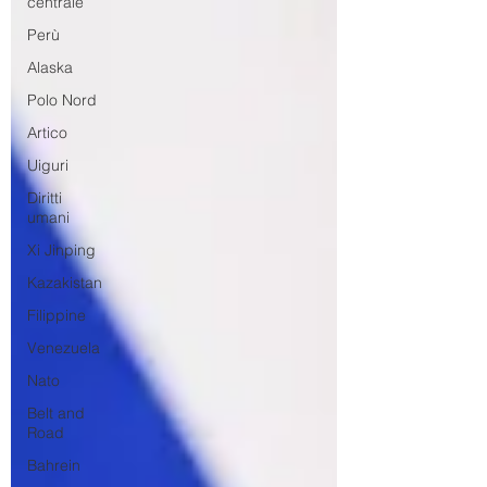
centrale
Perù
Alaska
Polo Nord
Artico
Uiguri
Diritti
umani
Xi Jinping
Kazakistan
Filippine
Venezuela
Nato
Belt and
Road
Bahrein