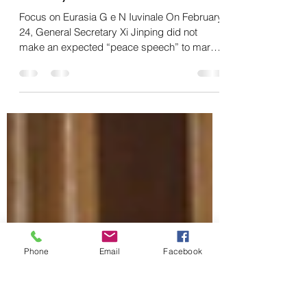
China’s Paper on Ukraine and
Next Steps for Xi’s Global
Security Initiative
Focus on Eurasia G e N Iuvinale On February
24, General Secretary Xi Jinping did not
make an expected “peace speech” to mark
the first...
Phone
Email
Facebook