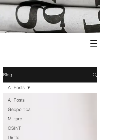
Blog
All Posts
All Posts
Geopolitica
Militare
OSINT
Diritto