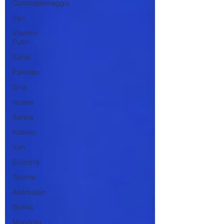
Controspionaggio
Iran
Vladimir
Putin
Sahel
Pakistan
Siria
Israele
Serbia
Kosovo
Iran
Svizzera
Turchia
Azerbaijan
Bolivia
Mongolia