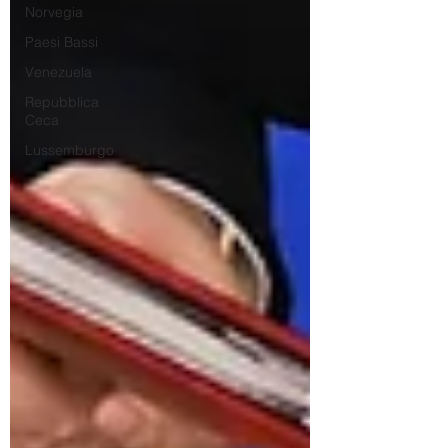
Norvegia
Paesi Bassi
Venezuela
Repubblica
Ceca
Lussemburgo