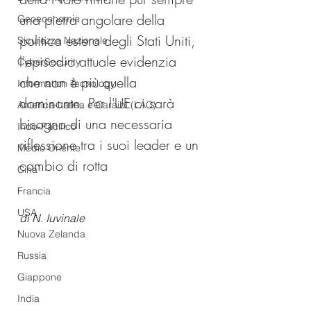
una pietra angolare della 
Geoeconomia
politica estera degli Stati Uniti, 
Sicurezza Nazionale
l'episodio attuale evidenzia 
CyberSecurity
che non è più quella 
Information Tecnology
dominante. Per l'UE ci sarà 
America-Latina e Caraibi (LAC)
bisogno di una necessaria 
Indo-Pacifico
riflessione tra i suoi leader e un 
Medio Oriente
cambio di rotta
Cina
Francia
USA
di N. Iuvinale
Nuova Zelanda
Russia
Giappone
India