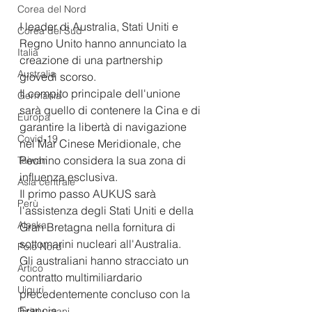
Corea del Nord
I leader di Australia, Stati Uniti e 
Corea del Sud
Regno Unito hanno annunciato la 
Italia
creazione di una partnership 
Australia
giovedì scorso.
Il compito principale dell'unione 
Germania
sarà quello di contenere la Cina e di 
Europa
garantire la libertà di navigazione 
Covid-19
nel Mar Cinese Meridionale, che 
Pechino considera la sua zona di 
Taiwan
influenza esclusiva.
Asia centrale
Il primo passo AUKUS sarà 
Perù
l'assistenza degli Stati Uniti e della 
Alaska
Gran Bretagna nella fornitura di 
sottomarini nucleari all'Australia.
Polo Nord
Gli australiani hanno stracciato un 
Artico
contratto multimiliardario 
Uiguri
precedentemente concluso con la 
Francia.
Diritti umani