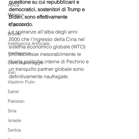
questione su cui repubblicani e 
Africa
democratici, sostenitori di Trump e 
Messico
Biden, sono effettivamente 
d'accordo. 
Argentina
Le speranze all'alba degli anni 
Brasile
2000 che l'ingresso della Cina nel 
Intelligenza Artificiale
sistema economico globale (WTO) 
Intelligence
promuovesse inesorabilmente le 
libertà politiche interne di Pechino e 
Controspionaggio
un tranquillo partner globale sono 
Iran
definitivamente naufragate.
Vladimir Putin
Sahel
Pakistan
Siria
Israele
Serbia