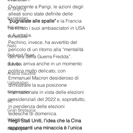
Ovviamente a Parigi, le azioni degli 
Xi Jinping
alleati sono state definite delle 
Kazakistan
"pugnalate alle spalle"
 e la Francia 
Filippine
ha ritirato i suoi ambasciatori in USA 
e Australia.
Venezuela
Pechino, invece, ha avvertito del 
Nato
pericolo di un ritorno alla “mentalità 
Belt and Road
dell'era della Guerra Fredda”. 
Il tutto, arriva anche in un momento 
Bahrein
politico molto delicato, con 
Arabia Saudita
Emmanuel Macron desideroso di 
Uzbekistan
dimostrare la sua posizione 
Kirghizistan
internazionale in vista delle elezioni 
presidenziali del 2022 e, soprattutto, 
UE
in pendenza delle elezioni 
Gran Bretagna
tedesche di domenica.
Ucraina
Negli Stati Uniti, l'idea che la Cina 
rappresenti una minaccia è l'unica 
Nicaragua