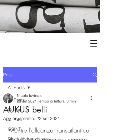
Post
All Posts
Nicola Iuvinale
All Posts
23 set 2021
Tempo di lettura: 3 min
AUKUS belli
Geopolitica
Aggiornamento:
23 set 2021
Militare
Mentre l'alleanza transatlantica 
OSINT
della Nato rimane pur sempre 
Diritto Internazionale