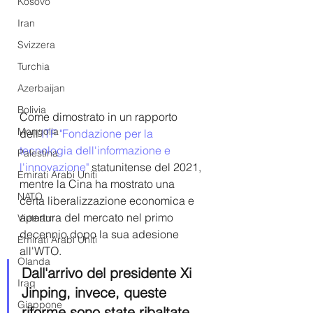
Kosovo
Iran
Svizzera
Turchia
Azerbaijan
Bolivia
Come dimostrato in un rapporto 
Mongolia
dell'
ITF "Fondazione per la 
tecnologia dell'informazione e 
Palestina
l'innovazione"
 statunitense del 2021, 
Emirati Arabi Uniti
mentre la Cina ha mostrato una 
NATO
certa liberalizzazione economica e 
apertura del mercato nel primo 
Vietnam
decennio dopo la sua adesione 
Emirati Arabi Uniti
all'WTO. 
Olanda
Dall'arrivo del presidente Xi 
Iraq
Jinping, invece, queste 
Giappone
riforme sono state ribaltate.