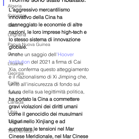
Algeria
L'aggressivo mercantilismo 
Colombia
innovativo della Cina ha 
danneggiato le economie di altre 
Qatar
nazioni, le loro imprese high-tech e 
Ungheria
lo stesso sistema di innovazione 
Papua Nuova Guinea
globale.
Anche un saggio dell
'Hoover 
Oman
Institution
 del 2021 a firma di Cai 
Lituania
Xia, conferma questo atteggiamento 
Georgia
e il nazionalismo di Xi Jimping che, 
Egitto
unito all'insicurezza di fondo sul 
futuro della sua legittimità politica, 
Tunisia
ha portato la Cina a commettere 
Canada
gravi violazioni dei diritti umani 
Libia
come il genocidio dei musulmani 
Uiguri nello Xinjiang e ad 
Tagikistan
aumentare le tensioni nel Mar 
Turkmenistan
Cinese Meridionale, nel Mar Cinese 