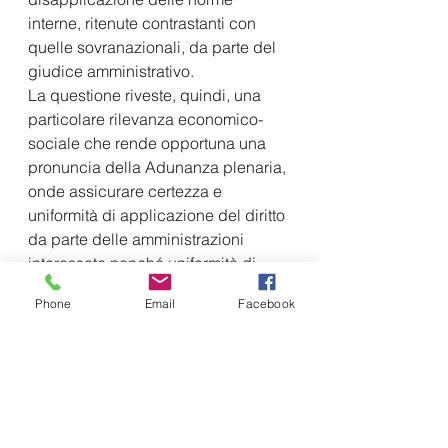
interne, ritenute contrastanti con 
quelle sovranazionali, da parte del 
giudice amministrativo.  
La questione riveste, quindi, una 
particolare rilevanza economico-
sociale che rende opportuna una 
pronuncia della Adunanza plenaria, 
onde assicurare certezza e 
uniformità di applicazione del diritto 
da parte delle amministrazioni 
interessate nonché uniformità di 
orientamenti giurisprudenziali. 
Phone
Email
Facebook
Essendo detta questione relativa 
alla doverosità, o no, della 
disapplicazione, da parte dello 
Stato in tutte le sue articolazioni, 
delle leggi statali o regionali che 
prevedano proroghe automatiche e 