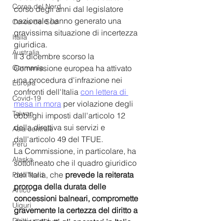
Corea del Nord
corso degli anni dal legislatore 
nazionale hanno generato una 
Corea del Sud
gravissima situazione di incertezza 
Italia
giuridica. 
Australia
Il 3 dicembre scorso la 
Germania
Commissione europea ha attivato 
una procedura d'infrazione nei 
Europa
confronti dell'Italia
con lettera di 
Covid-19
mesa in mora
 per violazione degli 
Taiwan
obblighi imposti dall'articolo 12 
della direttiva sui servizi e 
Asia centrale
dall'articolo 49 del TFUE.
Perù
La Commissione, in particolare, ha 
Alaska
sottolineato che il quadro giuridico 
dell'Italia, che 
prevede la reiterata 
Polo Nord
proroga della durata delle 
Artico
concessioni balneari, compromette 
Uiguri
gravemente la certezza del diritto a 
Diritti umani