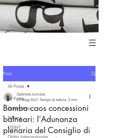
Post
All Posts
Gabriele Iuvinale
All Posts
27 mag 2021
Tempo di lettura: 3 min
Bomba caos concessioni
Geopolitica
balneari: l’Adunanza
Militare
OSINT
plenaria del Consiglio di
Diritto Internazionale