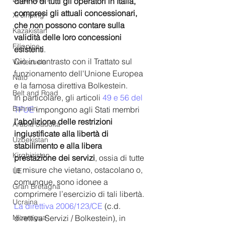
danno di tutti gli operatori in Italia, 
compresi gli attuali concessionari, 
Xi Jinping
che non possono contare sulla 
Kazakistan
validità delle loro concessioni 
Filippine
esistenti
.
Ciò in contrasto con il Trattato sul 
Venezuela
funzionamento dell'Unione Europea 
Nato
e la famosa direttiva Bolkestein. 
Belt and Road
In particolare, gli articoli 
49 e 56 del 
Bahrein
TFUE
 impongono agli Stati membri
l’abolizione delle restrizioni 
Arabia Saudita
ingiustificate alla libertà di 
Uzbekistan
stabilimento e alla libera 
Kirghizistan
prestazione dei servizi
, ossia di tutte 
le misure che vietano, ostacolano o, 
UE
comunque, sono idonee a 
Gran Bretagna
comprimere l’esercizio di tali libertà. 
Ucraina
L
a direttiva 2006/123/CE
(c.d. 
Nicaragua
direttiva Servizi / Bolkestein), in 