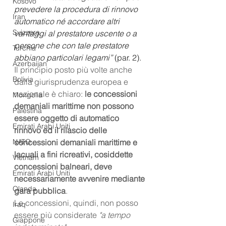
Kosovo
prevedere la procedura di rinnovo 
Iran
automatico né accordare altri 
Svizzera
vantaggi al prestatore uscente o a 
persone che con tale prestatore 
Turchia
abbiano particolari legami”
 (par. 2).
Azerbaijan
Il principio posto più volte anche 
Bolivia
dalla giurisprudenza europea e 
nazionale è chiaro: 
le concessioni 
Mongolia
demaniali marittime non possono 
Palestina
essere oggetto di automatico 
Emirati Arabi Uniti
rinnovo ed il rilascio delle 
NATO
concessioni demaniali marittime e 
lacuali a fini ricreativi, cosiddette 
Vietnam
concessioni balneari, deve 
Emirati Arabi Uniti
necessariamente avvenire mediante 
Olanda
gara pubblica
.
Le concessioni, quindi, non posso 
Iraq
essere più considerate 
"a tempo 
Giappone