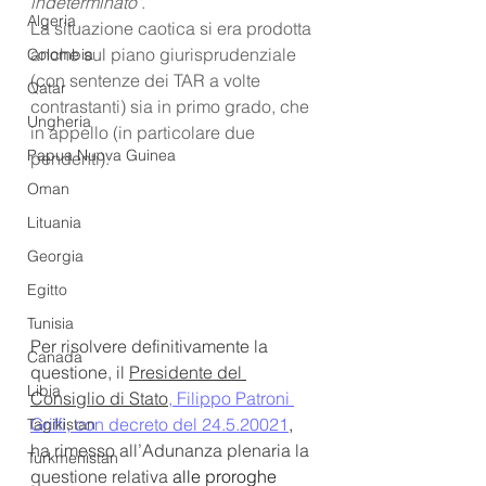
indeterminato"
.
Algeria
La situazione caotica si era prodotta 
anche sul piano giurisprudenziale 
Colombia
(con sentenze dei TAR a volte 
Qatar
contrastanti) sia in primo grado, che 
Ungheria
in appello (in particolare due 
Papua Nuova Guinea
pendenti). 
Oman
Lituania
Georgia
Egitto
Tunisia
Per risolvere definitivamente la 
Canada
questione, il 
Presidente del 
Libia
Consiglio di Stato
, Filippo Patroni 
Griffi, con decreto del 24.5.20021
,
Tagikistan
ha rimesso all’Adunanza plenaria la 
Turkmenistan
questione relativa 
alle proroghe 