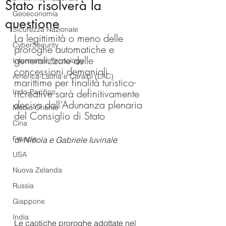
Stato risolverà la
Geoeconomia
questione
Sicurezza Nazionale
La legittimità o meno delle 
CyberSecurity
proroghe automatiche e 
generalizzate delle 
Information Tecnology
concessioni demaniali 
America-Latina e Caraibi (LAC)
marittime per finalità turistico-
ricreative sarà definitivamente 
Indo-Pacifico
decisa dall’Adunanza plenaria 
Medio Oriente
del Consiglio di Stato 
Cina
Francia
di Nicola e Gabriele Iuvinale
USA
Nuova Zelanda
Russia
Giappone
India
Le caotiche proroghe adottate nel 