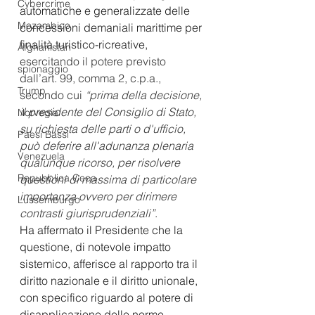
Cybercrime
automatiche e generalizzate delle 
Mozambico
concessioni demaniali marittime per 
finalità turistico-ricreative, 
Afghanistan
esercitando il potere previsto 
spionaggio
dall’art. 99, comma 2, c.p.a., 
Trump
secondo cui
 “prima della decisione, 
il presidente del Consiglio di Stato, 
Norvegia
su richiesta delle parti o d'ufficio, 
Paesi Bassi
può deferire all'adunanza plenaria 
Venezuela
qualunque ricorso, per risolvere 
Repubblica Ceca
questioni di massima di particolare 
importanza ovvero per dirimere 
Lussemburgo
contrasti giurisprudenziali”
. 
Ha affermato il Presidente che la 
questione, di notevole impatto 
sistemico, afferisce al rapporto tra il 
diritto nazionale e il diritto unionale, 
con specifico riguardo al potere di 
disapplicazione delle norme 