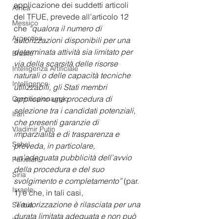
applicazione dei suddetti articoli 
Africa
del TFUE, prevede all’articolo 12 
Messico
che 
“qualora il numero di 
Argentina
autorizzazioni disponibili per una 
determinata attività sia limitato per 
Brasile
via della scarsità delle risorse 
Intelligenza Artificiale
naturali o delle capacità tecniche 
Intelligence
utilizzabili, gli Stati membri 
applicano una procedura di 
Controspionaggio
selezione tra i candidati potenziali, 
Iran
che presenti garanzie di 
Vladimir Putin
imparzialità e di trasparenza e 
Sahel
preveda, in particolare, 
un’adeguata pubblicità dell’avvio 
Pakistan
della procedura e del suo 
Siria
svolgimento e completamento”
 (par. 
Israele
1) e che, in tali casi, 
“l’autorizzazione è rilasciata per una 
Serbia
durata limitata adeguata e non può 