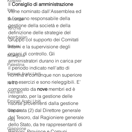
Kosovo
Il 
Consiglio di amministrazione
Iran
viene nominato dall'Assemblea ed 
è l’organo responsabile della 
Svizzera
gestione della società e della 
Turchia
definizione delle strategie del 
Azerbaijan
Gruppo col supporto dei Comitati 
interni e la supervisione degli 
Bolivia
organi di controllo. Gli 
Mongolia
amministratori durano in carica per 
Palestina
il periodo indicato nell'atto di 
Emirati Arabi Uniti
nomina e comunque non superiore 
a tre esercizi e sono rieleggibili. E’ 
NATO
composto da 
nove
 membri ed è 
Vietnam
integrato, per la gestione delle 
Emirati Arabi Uniti
risorse provenienti dalla gestione 
separata (2) dal Direttore generale 
Olanda
del Tesoro, dal Ragioniere generale 
Iraq
dello Stato, da tre rappresentanti di 
Giappone
Regioni, Province e Comuni. 