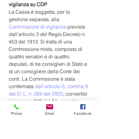
vigilanza su CDP
La Cassa è soggetta, per la 
gestione separata, alla
Commissione di vigilanza
prevista 
dall’articolo 3 del Regio Decreto n. 
453 del 1913. Si tratta di una 
Commissione mista, composta di 
quattro senatori e di quattro 
deputati, di tre consiglieri di Stato e 
di un consigliere della Corte dei 
conti. La Commissione è stata 
confermata 
dall’articolo 5, comma 9 
del D. L. n. 269 del 2003
, convertito 
in legge n. 326 del 24 novembre 
2003 per la Gestione separata. Per il 
Phone
Email
Facebook
tramite di tale Commissione, il 
Parlamento esercita il controllo 
sull’attività della Cassa depositi e 
prestiti (
art. 1, legge 13 maggio 