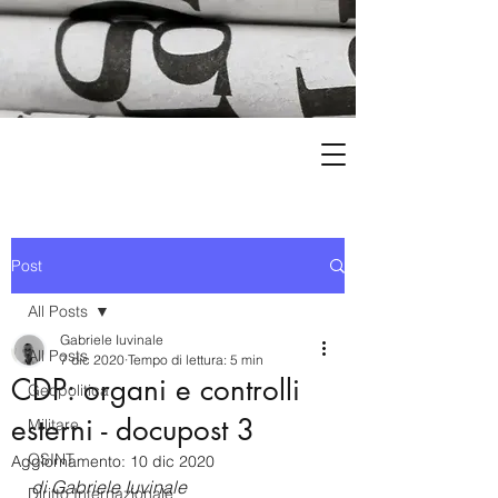
Post
All Posts
Gabriele Iuvinale
All Posts
7 dic 2020
Tempo di lettura: 5 min
CDP: organi e controlli
Geopolitica
esterni - docupost 3
Militare
OSINT
Aggiornamento:
10 dic 2020
di Gabriele Iuvinale
Diritto Internazionale