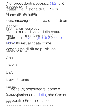
Nei precedenti 
docupost
(
1
/
2
) si è 
Geoeconomia
trattato della storia di CDP e di 
Sicurezza Nazionale
come abbia subito una 
trasformazione nell'arco di più di un 
CyberSecurity
secolo. 
Information Tecnology
Da un punto di vista della natura 
America-Latina e Caraibi (LAC)
giuridica, il 
Consiglio di Stato nel 
2007
 l
'ha qualificata come 
Indo-Pacifico
organismo di diritto pubblico.
Medio Oriente
Cina
Francia
USA
Nuova Zelanda
Russia
E' bene (ri) sottolineare, come è 
stato giustamente
 detto
, che Cassa 
Giappone
Depositi e Prestiti di fatto
ha 
India
costituito, nel secolo scorso, il 