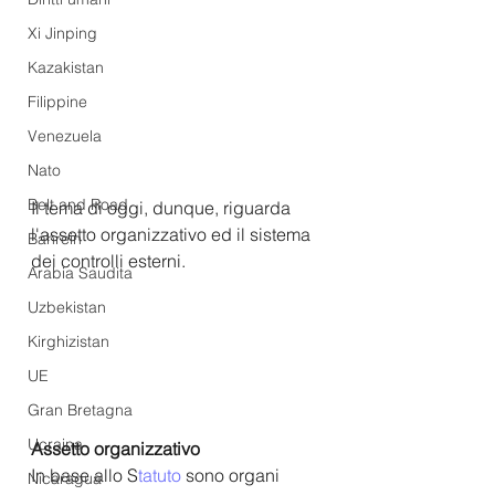
Xi Jinping
Kazakistan
Filippine
Venezuela
Nato
Belt and Road
Il tema di oggi, dunque, riguarda 
l'a
ssetto organizzativo 
ed il sistema 
Bahrein
dei controlli esterni.
Arabia Saudita
Uzbekistan
Kirghizistan
UE
Gran Bretagna
Ucraina
Assetto organizzativo
In base allo
S
t
atuto
 sono organi 
Nicaragua