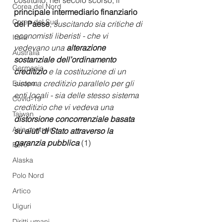
Corea del Nord
principale intermediario finanziario 
Corea del Sud
del Paese
, 
suscitando sia critiche di 
economisti liberisti - che vi 
Italia
vedevano una 
alterazione 
Australia
sostanziale dell’ordinamento 
Germania
creditizio
 e la costituzione di un 
sistema creditizio parallelo per gli 
Europa
enti locali - sia delle stesso sistema 
Covid-19
creditizio che vi vedeva una 
Taiwan
distorsione concorrenziale basata 
Asia centrale
su aiuti di Stato attraverso la 
garanzia pubblica 
(1)
Perù
Alaska
Polo Nord
Artico
Uiguri
Diritti umani