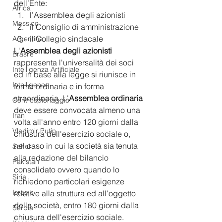
dell’Ente: 
Africa
l’Assemblea degli azionisti
Messico
il Consiglio di amministrazione
il Collegio sindacale 
Argentina
L'
Assemblea degli azionisti
Brasile
rappresenta l'universalità dei soci 
Intelligenza Artificiale
ed in base alla legge si riunisce in 
Intelligence
forma ordinaria e in forma 
straordinaria. L'
Assemblea ordinaria
Controspionaggio
deve essere convocata almeno una 
Iran
volta all'anno entro 120 giorni dalla 
Vladimir Putin
chiusura dell'esercizio sociale o, 
nel caso in cui la società sia tenuta 
Sahel
alla redazione del bilancio 
Pakistan
consolidato ovvero quando lo 
Siria
richiedono particolari esigenze 
Israele
relative alla struttura ed all'oggetto 
della società, entro 180 giorni dalla 
Serbia
chiusura dell'esercizio sociale.