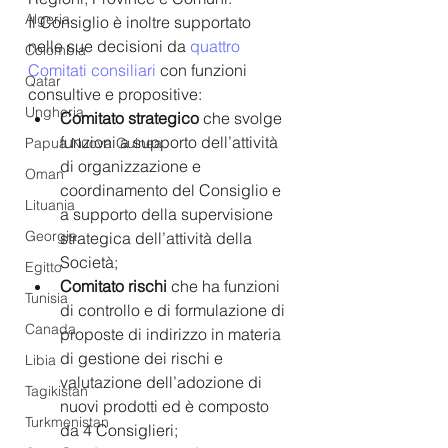
Algeria
Il Consiglio è inoltre supportato 
nelle sue decisioni da 
quattro 
Colombia
Comitati consiliari 
con funzioni 
Qatar
consultive e propositive: 
Ungheria
Comitato strategico
 che svolge 
funzioni a supporto dell’attività 
Papua Nuova Guinea
di organizzazione e 
Oman
coordinamento del Consiglio e 
Lituania
a supporto della supervisione 
Georgia
strategica dell’attività della 
Società;
Egitto
Comitato rischi 
che ha funzioni 
Tunisia
di controllo e di formulazione di 
Canada
proposte di indirizzo in materia 
di gestione dei rischi e 
Libia
valutazione dell’adozione di 
Tagikistan
nuovi prodotti ed è composto 
Turkmenistan
da 4 Consiglieri;