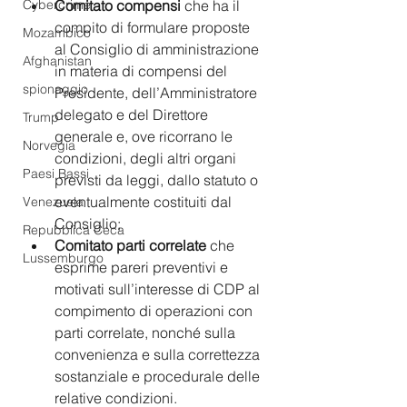
Comitato compensi
 che ha il 
Cybercrime
compito di formulare proposte 
Mozambico
al Consiglio di amministrazione 
Afghanistan
in materia di compensi del 
spionaggio
Presidente, dell’Amministratore 
delegato e del Direttore 
Trump
generale e, ove ricorrano le 
Norvegia
condizioni, degli altri organi 
Paesi Bassi
previsti da leggi, dallo statuto o 
eventualmente costituiti dal 
Venezuela
Consiglio;
Repubblica Ceca
Comitato parti correlate
 che 
Lussemburgo
esprime pareri preventivi e 
motivati sull’interesse di CDP al 
compimento di operazioni con 
parti correlate, nonché sulla 
convenienza e sulla correttezza 
sostanziale e procedurale delle 
relative condizioni.