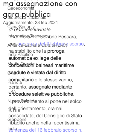
ma assegnazione con
Geoeconomia
gara pubblica
Sicurezza Nazionale
Aggiornamento:
23 feb 2021
CyberSecurity
di Gabriele Iuvinale
Information Tecnology
Il Tar Abruzzo, Sezione Pescara, 
con 
sentenza del 3 febbraio scorso
,
America-Latina e Caraibi (LAC)
ha stabilito che la 
proroga 
Indo-Pacifico
automatica ex lege delle 
Medio Oriente
concessioni balneari marittime 
scadute è vietata dal diritto 
Cina
comunitario
 e le stesse vanno, 
Francia
pertanto, 
assegnate mediante 
USA
procedure selettive pubbliche
.
Nuova Zelanda
Il provvedimento si pone nel solco 
dell'orientamento, oramai 
Russia
consolidato, del Consiglio di Stato 
Giappone
ribadito anche nella recentissima 
India
sentenza del 16 febbraio scorso n. 