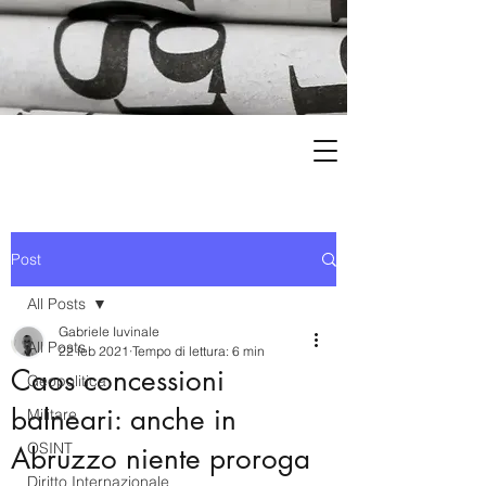
Post
All Posts
Gabriele Iuvinale
All Posts
22 feb 2021
Tempo di lettura: 6 min
Caos concessioni
Geopolitica
balneari: anche in
Militare
OSINT
Abruzzo niente proroga
Diritto Internazionale