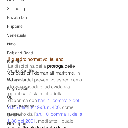
Xi Jinping
Kazakistan
Filippine
Venezuela
Nato
Belt and Road
Il quadro normativo italiano
Bahrein
La disciplina della 
proroga 
delle 
Arabia Saudita
concessioni demaniali marittime
, in 
Uzbekistan
assenza del preventivo esperimento 
di una procedura ad evidenza 
Kirghizistan
pubblica, è stata introdotta 
UE
dapprima con
 l’art. 1, comma 2 del 
Gran Bretagna
d.l. 5 ottobre 1993, n. 400
, come 
sostituito dall’
art. 10, comma 1, della 
Ucraina
l. 88 del 2001
, mediante il quale 
Nicaragua
veniva 
fissata la durata della 