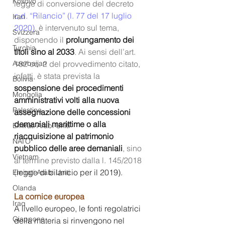
Kosovo
legge di conversione del decreto 
c.d. “Rilancio” (l. 77 del 17 luglio 
Iran
2020)
, è intervenuto sul tema, 
Svizzera
disponendo il 
prolungamento dei 
Turchia
titoli sino al 2033
. Ai sensi dell’art. 
Azerbaijan
182 co. 2 del provvedimento citato, 
infatti, è stata prevista la 
Bolivia
sospensione dei procedimenti 
Mongolia
amministrativi volti alla nuova 
Palestina
assegnazione delle concessioni 
demaniali marittime o alla 
Emirati Arabi Uniti
riacquisizione al patrimonio 
NATO
pubblico delle aree demaniali
, sino 
Vietnam
al termine previsto dalla l. 145/2018 
(
legge di bilancio per il 2019).
Emirati Arabi Uniti
Olanda
La cornice europea
Iraq
A livello europeo, le fonti regolatrici 
Giappone
della materia si rinvengono nel 