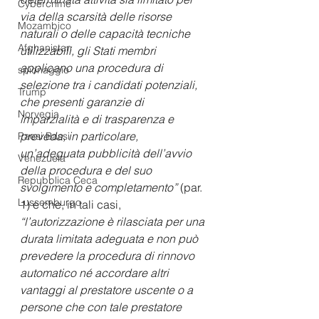
Cybercrime
via della scarsità delle risorse 
Mozambico
naturali o delle capacità tecniche 
Afghanistan
utilizzabili, gli Stati membri 
applicano una procedura di 
spionaggio
selezione tra i candidati potenziali, 
Trump
che presenti garanzie di 
Norvegia
imparzialità e di trasparenza e 
preveda, in particolare, 
Paesi Bassi
un’adeguata pubblicità dell’avvio 
Venezuela
della procedura e del suo 
Repubblica Ceca
svolgimento e completamento”
 (par. 
Lussemburgo
1) e che, in tali casi, 
“l’autorizzazione è rilasciata per una 
durata limitata adeguata e non può 
prevedere la procedura di rinnovo 
automatico né accordare altri 
vantaggi al prestatore uscente o a 
persone che con tale prestatore 