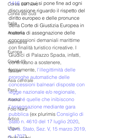
1416
 con cui si pone fine ad ogni 
Corea del Nord
discussione riguardo il rispetto del 
Corea del Sud
diritto europeo e delle pronunce 
Italia
della Corte di Giustizia Europea in 
materia di assegnazione delle 
Australia
concessioni demaniali marittime 
Germania
con finalità turistico ricreative. I 
Europa
Giudici di Palazzo Spada, infatti, 
Covid-19
continuano a sostenere, 
fermamente,
l'illegittimità delle 
Taiwan
proroghe automatiche delle 
Asia centrale
concessioni balneari disposte con 
Perù
legge nazionale e/o regionale, 
nonché quelle che inibiscono 
Alaska
l'assegnazione mediante gara 
Polo Nord
pubblica
(ex plurimis 
Consiglio di 
Artico
Stato n. 4610 del 17 luglio 2020
, 
Uiguri
Cons. Stato, Sez. V, 15 marzo 2019, 
n. 1707
).
Diritti umani