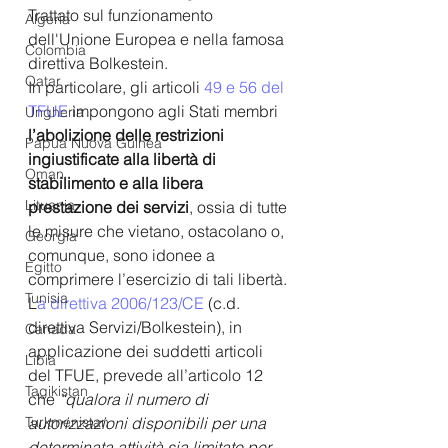
Trattato sul funzionamento 
Algeria
dell'Unione Europea e nella famosa 
Colombia
direttiva Bolkestein. 
Qatar
In particolare, gli articoli 
49 e 56 del 
TFUE
 impongono agli Stati membri
Ungheria
l’abolizione delle restrizioni 
Papua Nuova Guinea
ingiustificate alla libertà di 
Oman
stabilimento e alla libera 
Lituania
prestazione dei servizi
, ossia di tutte 
le misure che vietano, ostacolano o, 
Georgia
comunque, sono idonee a 
Egitto
comprimere l’esercizio di tali libertà. 
Tunisia
L
a direttiva 2006/123/CE
(c.d. 
direttiva Servizi/Bolkestein), in 
Canada
applicazione dei suddetti articoli 
Libia
del TFUE, prevede all’articolo 12 
Tagikistan
che 
“qualora il numero di 
Turkmenistan
autorizzazioni disponibili per una 
determinata attività sia limitato per 