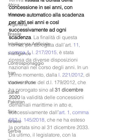
Africa
concessione in sei anni, con 
rinnovo automatico alla scadenza 
Messico
per altri sei anni e così 
Argentina
successivamente ad ogni 
Brasile
scadenza
. La finalità di questa 
Intelligenza Artificiale
norma, poi abrogata dall’art.
 11, 
comma 1, l. 217/2015,
 è stata 
Intelligence
ripresa da diverse disposizioni 
Controspionaggio
nazionali nel corso degli anni. In un 
Iran
primo momento, dalla 
l. 221/2012
, di 
conversione del d.l. 179/2012, che 
Vladimir Putin
ha prorogato sino a
l 31 dicembre 
Sahel
2020 
la validità delle concessioni 
Pakistan
demaniali marittime in atto e, 
Siria
successivamente dall
’
art. 1, comma 
682, l. 145/2018
, che ne ha esteso 
Israele
la portata sino al 31 dicembre 2033. 
Serbia
Da ultimo, il legislatore, con la 