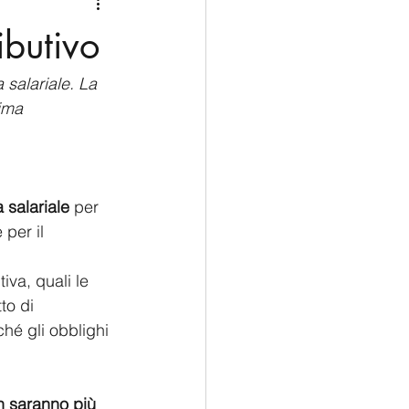
Medio Oriente
Cina
ibutivo
Corea del Sud
salariale. La 
ima 
rù
Alaska
 salariale
 per 
per il 
iva, quali le 
to di 
ché gli obblighi 
n saranno più 