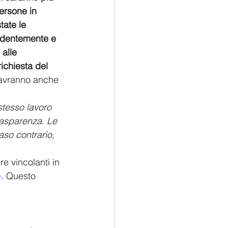
ersone in 
tate le 
edentemente e 
 alle 
richiesta del 
, avranno anche 
 stesso lavoro 
trasparenza. Le 
aso contrario, 
e vincolanti in 
e
. Questo 