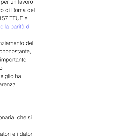
 per un lavoro 
ato di Roma del 
o 157 TFUE e 
lla parità di 
enziamento del 
iononostante, 
n'importante 
o 
siglio ha 
arenza 
onaria, che si 
tori e i datori 