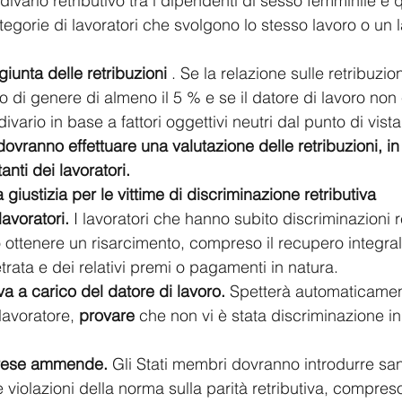
divario retributivo tra i dipendenti di sesso femminile e q
egorie di lavoratori che svolgono lo stesso lavoro o un l
iunta delle retribuzioni
 . Se la relazione sulle retribuzion
vo di genere di almeno il 5 % e se il datore di lavoro non 
 divario in base a fattori oggettivi neutri dal punto di vist
 dovranno effettuare una valutazione delle retribuzioni, i
nti dei lavoratori.
 giustizia per le vittime di discriminazione retributiva
lavoratori. 
I lavoratori che hanno subito discriminazioni re
ottenere un risarcimento, compreso il recupero integral
etrata e dei relativi premi o pagamenti in natura.
a a carico del datore di lavoro. 
Spetterà automaticament
lavoratore,
 provare
 che non vi è stata discriminazione in
rese ammende. 
Gli Stati membri dovranno introdurre san
 violazioni della norma sulla parità retributiva, compreso