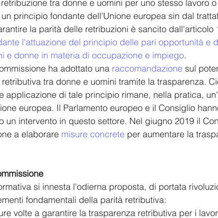
à di retribuzione tra donne e uomini per uno stesso lavoro o
o un principio fondante dell'Unione europea sin dal tratt
rantire la parità delle retribuzioni è sancito dall'articol
dante l'attuazione del principio delle pari opportunità e de
ni e donne in materia di occupazione e impiego
.
ommissione ha adottato una 
raccomandazione
 sul pot
à retributiva tra donne e uomini tramite la trasparenza. C
e e applicazione di tale principio rimane, nella pratica, u
ione europea. Il Parlamento europeo e il Consiglio hann
o un intervento in questo settore. Nel giugno 2019 il Con
one a elaborare 
misure concrete
 per aumentare la trasp
Commissione
mativa si innesta l'odierna proposta, di portata rivoluzi
enti fondamentali della parità retributiva: 
e volte a garantire la trasparenza retributiva per i lavora