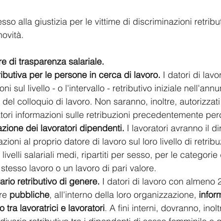
so alla giustizia per le vittime di discriminazioni retribu
novità.
e di trasparenza salariale.
ibutiva per le persone in cerca di lavoro.
 I datori di lav
ni sul livello - o l'intervallo - retributivo iniziale nell'an
del colloquio di lavoro. Non saranno, inoltre, autorizzati
atori informazioni sulle retribuzioni precedentemente per
mazione dei lavoratori dipendenti. 
I lavoratori avranno il dir
ioni al proprio datore di lavoro sul loro livello di retrib
livelli salariali medi, ripartiti per sesso, per le categorie 
stesso lavoro o un lavoro di pari valore.
ario retributivo di genere.
 I datori di lavoro con almeno 
re 
pubbliche
, all'interno della loro organizzazione, 
infor
o tra lavoratrici e lavoratori
. A fini interni, dovranno, inolt