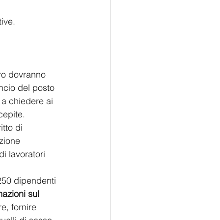
tive.
oro dovranno 
nuncio del posto 
 a chiedere ai 
cepite.
itto di 
uzione 
di lavoratori 
250 dipendenti 
mazioni sul 
re, fornire 