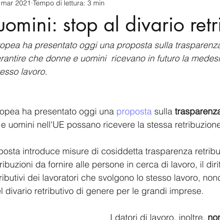
 mar 2021
Tempo di lettura: 3 min
cnology
America-Latina e Caraibi (LAC)
Indo-Pacifico
omini: stop al divario retr
anda
Russia
Giappone
India
Corea del Nord
pea ha presentato oggi una proposta sulla trasparenza 
garantire che donne e uomini  ricevano in futuro la medes
tesso lavoro.
a
Europa
Covid-19
Taiwan
Asia centrale
Pe
opea ha presentato oggi una 
proposta
 sulla 
trasparenza
e uomini nell'UE possano ricevere la stessa retribuzione 
oposta introduce misure di cosiddetta trasparenza retribut
ribuzioni da fornire alle persone in cerca di lavoro, il dirit
tributivi dei lavoratori che svolgono lo stesso lavoro, non
 divario retributivo di genere per le grandi imprese.
I datori di lavoro, inoltre,
 no