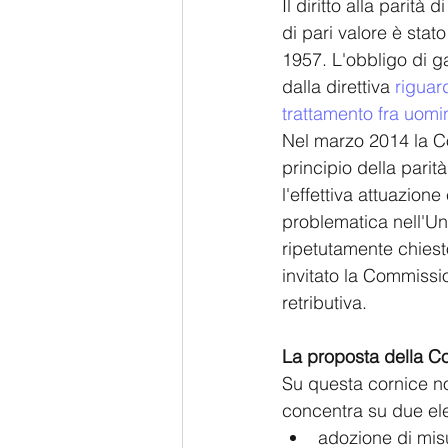
Il diritto alla parit
di pari valore è stat
1957. L'obbligo di ga
dalla direttiva 
riguar
trattamento fra uomi
Nel marzo 2014 la C
principio della parit
l'effettiva attuazion
problematica nell'Un
ripetutamente chiest
invitato la Commissi
retributiva.
La proposta della 
Su questa cornice nor
concentra su due elem
adozione di misur