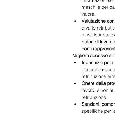
informazioni sul 
maschile per cat
valore.
Valutazione cong
divario retributi
giustificare tale
datori di lavoro
con i rappresenta
Migliore accesso alla
Indennizzi per i 
genere possono 
retribuzione arr
Onere della prov
lavoro, e non al 
retribuzione.
Sanzioni, comp
specifiche per le