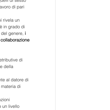
uelli di sesso 
avoro di pari 
i rivela un 
è in grado di 
a del genere,
 i 
n collaborazione 
tributive di 
e della 
e al datore di 
 materia di 
zioni 
 un livello 