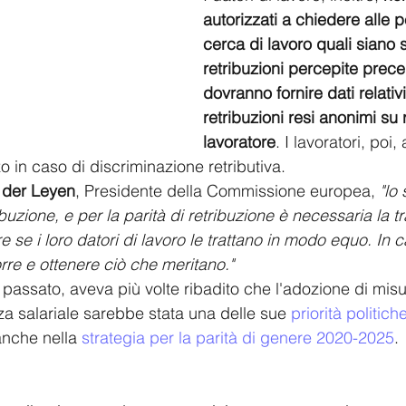
autorizzati a chiedere alle p
cerca di lavoro quali siano s
retribuzioni percepite prec
dovranno fornire dati relativi
retribuzioni resi anonimi su 
lavoratore
. I lavoratori, poi
zo in caso di discriminazione retributiva.
 der Leyen
, Presidente della Commissione europea, 
"lo
ibuzione, e per la parità di retribuzione è necessaria la 
e i loro datori di lavoro le trattano in modo equo. In c
re e ottenere ciò che meritano."
passato, aveva più volte ribadito che l'adozione di misur
za salariale sarebbe stata una delle sue 
priorità politich
nche nella 
strategia per la parità di genere 2020-2025
.