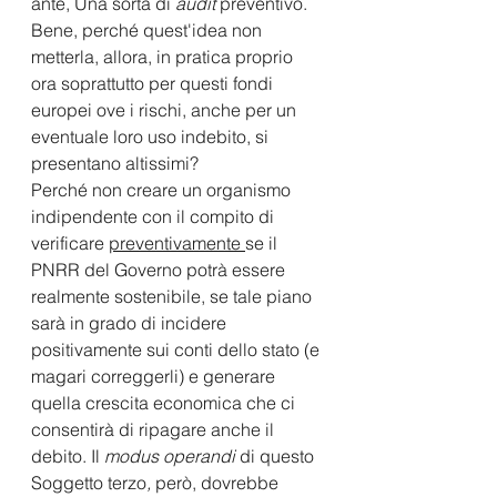
ante, Una sorta di 
audit
 preventivo. 
Bene, perché quest'idea non 
metterla, allora, in pratica proprio 
ora soprattutto per questi fondi 
europei ove i rischi, anche per un 
eventuale loro uso indebito, si 
presentano altissimi?
Perché non creare un organismo 
indipendente con il compito di 
verificare 
preventivamente 
se il 
PNRR del Governo potrà essere 
realmente sostenibile, se tale piano 
sarà in grado di incidere 
positivamente sui conti dello stato (e 
magari correggerli) e generare 
quella crescita economica che ci 
consentirà di ripagare anche il 
debito. Il 
modus operandi 
di questo 
Soggetto terzo
,
 però, dovrebbe 