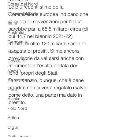
Corea del Nord
Le più recenti stime della 
Corea del Sud
Commissione europea indicano che 
la quota di sovvenzioni per l’Italia 
Italia
sarebbe pari a 65,5 miliardi circa (di 
Australia
cui 44,7 nel biennio 2021-22), 
Germania
mentre di oltre 120 miliardi sarebbe 
la quota di prestiti. Stime ancora 
Europa
provvisorie da valutarsi anche con 
Covid-19
riferimento all'esatta portata dei 
Taiwan
fondi propri degli Stati. 
Asia centrale
Tanto denaro, dunque, che è bene 
ribadire non ci verrà regalato (salvo, 
Perù
come detto, una parte) ma dato in 
Alaska
prestito.
Polo Nord
Artico
Uiguri
Diritti umani