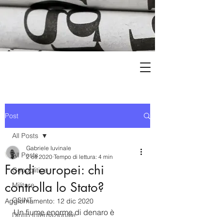
Post
All Posts
Gabriele Iuvinale
All Posts
2 ott 2020
Tempo di lettura: 4 min
Fondi europei: chi
Geopolitica
controlla lo Stato?
Militare
OSINT
Aggiornamento:
12 dic 2020
Un fiume enorme di denaro è 
Diritto Internazionale