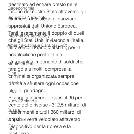
destinato ad entrare presto nelle 
Geoeconomia
tasche del nostro Stato attraverso gli 
Sicurezza Nazionale
strumenti di sostegno finanziario 
approntati dall'Unione Europea. 
CyberSecurity
Tanti, esattamente il doppio di quelli 
Information Tecnology
che gli Stati Uniti inviarono all'Italia, 
America-Latina e Caraibi (LAC)
attraverso il Piano Marshall, per la 
ricostruzione post bellica.
Indo-Pacifico
Un quantità imponente di soldi che 
Medio Oriente
farà gola a molti, compresa la 
Cina
criminalità organizzata sempre 
Francia
pronta a sfruttare ogni occasione 
utile di guadagno.
USA
Più specificamente, quasi il 90 per 
Nuova Zelanda
cento delle risorse - 312,5 miliardi di 
Russia
trasferimenti e tutti i 360 miliardi di 
prestiti - verrà veicolato attraverso il 
Giappone
Dispositivo per la ripresa e la 
India
resilienza.