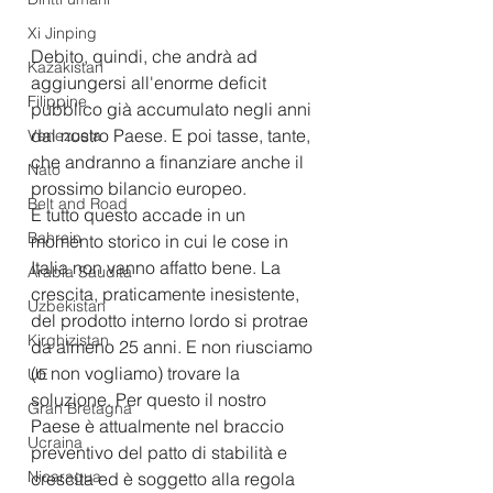
Xi Jinping
Debito, quindi, che andrà ad 
Kazakistan
aggiungersi all'enorme deficit 
Filippine
pubblico già accumulato negli anni 
dal nostro Paese. E poi tasse, tante, 
Venezuela
che andranno a finanziare anche il 
Nato
prossimo bilancio europeo.
Belt and Road
E tutto questo accade in un 
Bahrein
momento storico in cui le cose in 
Italia non vanno affatto bene. La 
Arabia Saudita
crescita, praticamente inesistente, 
Uzbekistan
del prodotto interno lordo si protrae 
Kirghizistan
da almeno 25 anni. E non riusciamo 
(o non vogliamo) trovare la 
UE
soluzione. Per questo il nostro 
Gran Bretagna
Paese è attualmente nel braccio 
Ucraina
preventivo del patto di stabilità e 
Nicaragua
crescita ed è soggetto alla regola 