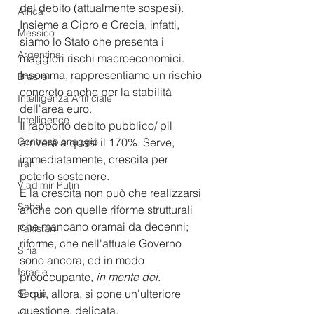
del debito (attualmente sospesi). 
Africa
Insieme a Cipro e Grecia, infatti, 
Messico
siamo lo Stato che presenta i 
Argentina
maggiori rischi macroeconomici. 
Insomma, rappresentiamo un rischio 
Brasile
concreto anche per la stabilità 
Intelligenza Artificiale
dell'area euro. 
Intelligence
Il rapporto debito pubblico/ pil 
Controspionaggio
arriverà a quasi il 170%. Serve, 
immediatamente, crescita per 
Iran
poterlo sostenere.
Vladimir Putin
E la crescita non può che realizzarsi 
Sahel
anche con quelle riforme strutturali 
che mancano oramai da decenni; 
Pakistan
riforme, che nell'attuale Governo 
Siria
sono ancora, ed in modo 
Israele
preoccupante, 
in mente dei
.
E qui, allora, si pone un'ulteriore 
Serbia
questione, delicata.