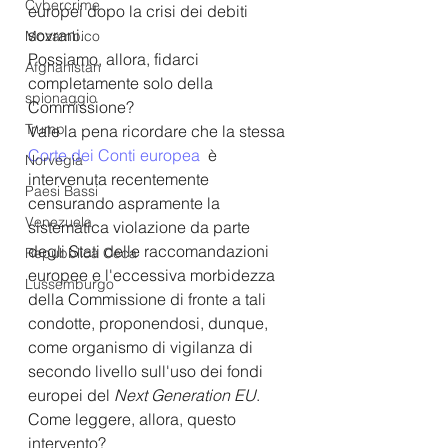
Cybercrime
europei dopo la crisi dei debiti 
sovrani.
Mozambico
Possiamo, allora, fidarci 
Afghanistan
completamente solo della 
spionaggio
Commissione?
Trump
Vale la pena ricordare che la stessa 
Corte dei Conti europea 
 è 
Norvegia
intervenuta recentemente 
Paesi Bassi
censurando aspramente la 
Venezuela
sistematica violazione da parte 
degli Stati delle raccomandazioni 
Repubblica Ceca
europee e l'eccessiva morbidezza 
Lussemburgo
della Commissione di fronte a tali 
condotte, proponendosi, dunque, 
come organismo di vigilanza di 
secondo livello sull'uso dei fondi 
europei del 
Next Generation EU
.
Come leggere, allora, questo 
intervento?