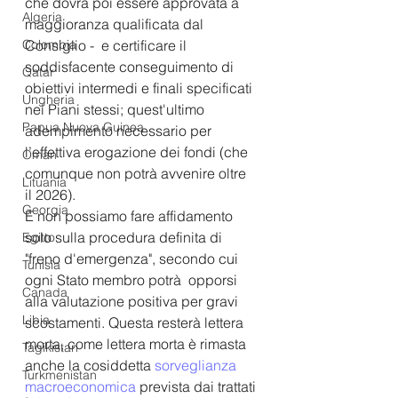
che dovrà poi essere approvata a 
Algeria
maggioranza qualificata dal 
Colombia
Consiglio -  e certificare il 
soddisfacente conseguimento di 
Qatar
obiettivi intermedi e finali specificati 
Ungheria
nei Piani stessi; quest'ultimo 
Papua Nuova Guinea
adempimento necessario per 
l’effettiva erogazione dei fondi (che 
Oman
comunque non potrà avvenire oltre 
Lituania
il 2026).
Georgia
E non possiamo fare affidamento 
solo sulla procedura definita di 
Egitto
"freno d'emergenza", secondo cui 
Tunisia
ogni Stato membro potrà  opporsi 
Canada
alla valutazione positiva per gravi 
Libia
scostamenti. Questa resterà lettera 
morta, come lettera morta è rimasta 
Tagikistan
anche la cosiddetta 
sorveglianza 
Turkmenistan
macroeconomica
 prevista dai trattati 