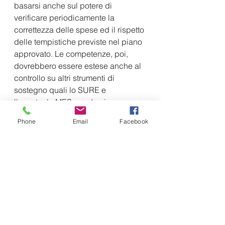
basarsi anche sul potere di 
verificare periodicamente la 
correttezza delle spese ed il rispetto 
delle tempistiche previste nel piano 
approvato. Le competenze, poi, 
dovrebbero essere estese anche al 
controllo su altri strumenti di 
sostegno quali lo SURE e 
l'eventuale MES pandemico. 
Ovviamente, a tale organismo 
Phone
Email
Facebook
andrebbe riconosciuto un reale 
potere sia di intervento che 
sanzionatorio, senza i quali 
rischierebbe di essere una mera 
enunciazione di principio.
Costituirebbe un bel passo in avanti 
per la creazione di un moderno 
Stato.
Peraltro, occorre ricordare che un 