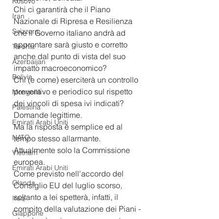
Kosovo
Chi ci garantirà che il Piano 
Iran
Nazionale di Ripresa e Resilienza 
Svizzera
che il Governo italiano andrà ad 
approntare sarà giusto e corretto 
Turchia
anche dal punto di vista del suo 
Azerbaijan
impatto macroeconomico?
Bolivia
Chi (e come) eserciterà un controllo 
preventivo e periodico sul rispetto 
Mongolia
dei vincoli di spesa ivi indicati?
Palestina
Domande legittime. 
Emirati Arabi Uniti
Ma la risposta è semplice ed al 
NATO
tempo stesso allarmante. 
Attualmente solo la Commissione 
Vietnam
europea.
Emirati Arabi Uniti
Come previsto nell'accordo del 
Olanda
Consiglio EU del luglio scorso, 
soltanto a lei spetterà, infatti, il 
Iraq
compito della valutazione dei Piani - 
Giappone