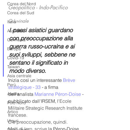
Corea del Nord
Geopolitica - Indo-Pacifico
Corea del Sud
G Iuvinale
Italia
I paesi asiatici guardano 
Australia
con preoccupazione alla 
Germania
guerra russo-ucraina e ai 
Europa
suoi sviluppi, sebbene ne 
Covid-19
sentano il significato in 
Taiwan
modo diverso.
Asia centrale
Inizia così un interessante 
Brève 
Perù
stratégique - 33 
- a firma 
Alaska
dell'analista 
Marianne Péron-Doise
 - 
pubblicato dall'IRSEM, l
'Ecole 
Polo Nord
Militaire Strategic Research Institute 
Artico
francese.
Uiguri
C'è preoccupazione, quindi. 
Molti di loro, scrive
la Péron-Doise
,
Diritti umani