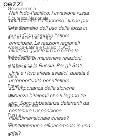
pezzi
Geoeconomia
Nell'Indo-Pacifico, l'invasione russa 
Sicurezza Nazionale
dell'Ucraina ha riacceso i timori per 
uno scenario dell'uso della forza in 
CyberSecurity
cui la Cina sarebbe l'attore 
Information Tecnology
principale. Le reazioni regionali 
America-Latina e Caraibi (LAC)
riflettono questo timore come la 
Indo-Pacifico
necessità di mantenere relazioni 
stabili con la Russia. Per gli Stati 
Medio Oriente
Uniti e i loro alleati asiatici, questa è 
Cina
un'opportunità per riflettere 
Francia
sull'importanza delle storiche 
alleanze bilaterali che li legano tra 
USA
loro. Sono abbastanza deterrenti da 
Nuova Zelanda
contenere l'espansione 
Russia
multidimensionale cinese? 
Giappone
Funzioneranno efficacemente in una 
crisi?
India