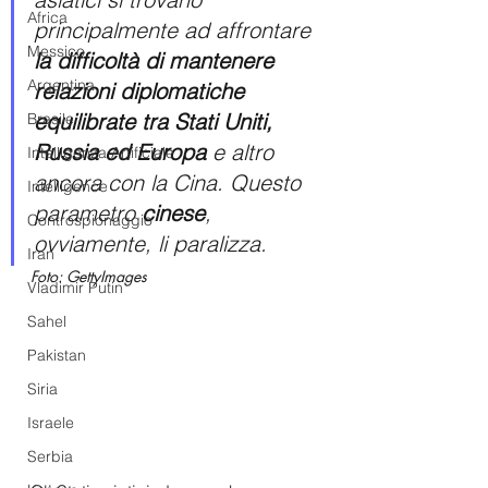
Africa
principalmente ad affrontare 
Messico
la difficoltà di mantenere 
Argentina
relazioni diplomatiche 
equilibrate tra Stati Uniti, 
Brasile
Russia ed Europa 
e altro 
Intelligenza Artificiale
ancora con la Cina. Questo 
Intelligence
parametro 
cinese
, 
Controspionaggio
ovviamente, li paralizza.
Iran
Foto: GettyImages
Vladimir Putin
Sahel
Pakistan
Siria
Israele
Serbia