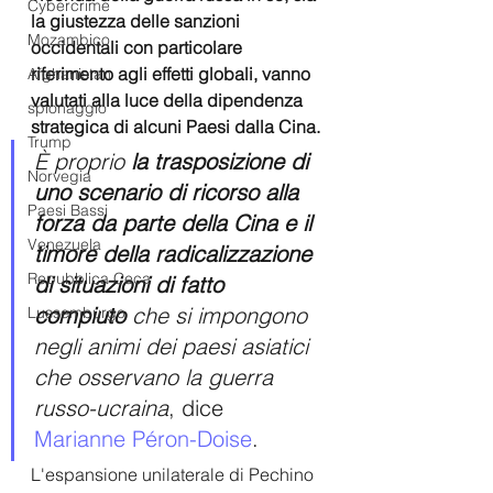
Cybercrime
la giustezza delle sanzioni 
Mozambico
occidentali con particolare 
riferimento agli effetti globali, vanno 
Afghanistan
valutati alla luce della dipendenza 
spionaggio
strategica di alcuni Paesi dalla Cina.
Trump
È proprio 
la trasposizione di 
Norvegia
uno scenario di ricorso alla 
Paesi Bassi
forza da parte della Cina e il 
Venezuela
timore della radicalizzazione 
Repubblica Ceca
di situazioni di fatto 
compiuto
 che si impongono 
Lussemburgo
negli animi dei paesi asiatici 
che osservano la guerra 
russo-ucraina
, dice 
Marianne Péron-Doise
.
L'espansione unilaterale di Pechino 