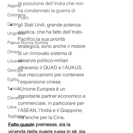
di posizione dell'India che non 
Algeria
ha condannato la guerra di 
Colombia
Putin.
Qatar
gli Stati Uniti, grande potenza 
asiatica, che ha fatto dell'Indo-
Ungheria
Pacifico la sua priorità 
Papua Nuova Guinea
strategica, sono anche il motore 
Oman
di un rinnovato sistema di 
alleanze politico-militari 
Lituania
attraverso il QUAD e l'AUKUS, 
Georgia
due meccanismi per contenere 
Egitto
l'espansione cinese. 
Tunisia
l'Unione Europea è un 
importante partner economico e 
Canada
commerciale, in particolare per 
Libia
l'ASEAN, l'India e il Giappone, 
Tagikistan
ma anche per la Cina. 
Fatte queste premesse, sia la 
Turkmenistan
vicenda della guerra russa in sè, sia 