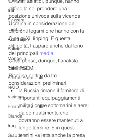
Kosovo
Gli Stati asiatici, dunque, hanno 
difficoltà nel prendere una 
Iran
posizione univoca sulla vicenda 
Svizzera
Ucraina in considerazione dei 
Turchia
differenti legami che hanno con la 
Cina di Xi Jinping. E questa 
Azerbaijan
difficoltà, traspare anche dal tono 
Bolivia
dei principali 
media
.
Mongolia
Cosa pensa, dunque, l'analista 
dell'IRSEM.
Palestina
Bisogna pertire da tre 
Emirati Arabi Uniti
considerazioni preliminari:
NATO
la Russia rimane il fornitore di 
Vietnam
importanti equipaggiamenti 
militari come sottomarini e aerei 
Emirati Arabi Uniti
da combattimento che 
Olanda
dovranno essere mantenuti a 
Iraq
lungo termine. E in questi 
termini va letta anche la presa 
Giappone