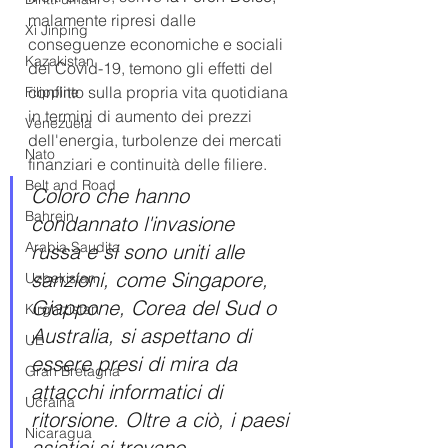
malamente ripresi dalle 
Xi Jinping
conseguenze economiche e sociali 
Kazakistan
del Covid-19, temono gli effetti del 
conflitto sulla propria vita quotidiana 
Filippine
in termini di aumento dei prezzi 
Venezuela
dell'energia, turbolenze dei mercati 
Nato
finanziari e continuità delle filiere. 
Belt and Road
Coloro che hanno 
Bahrein
condannato l'invasione 
Arabia Saudita
russa e si sono uniti alle 
sanzioni, come Singapore, 
Uzbekistan
Giappone, Corea del Sud o 
Kirghizistan
Australia, si aspettano di 
UE
essere presi di mira da 
Gran Bretagna
attacchi informatici di 
Ucraina
ritorsione. Oltre a ciò, i paesi 
Nicaragua
asiatici si trovano 