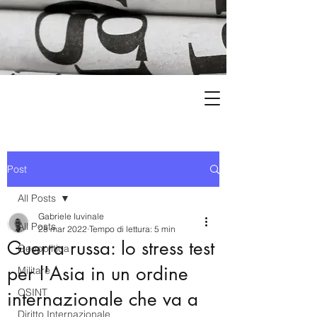
Post
All Posts
Gabriele Iuvinale
All Posts
28 mar 2022
Tempo di lettura: 5 min
Guerra russa: lo stress test
Geopolitica
per l'Asia in un ordine
Militare
OSINT
internazionale che va a
Diritto Internazionale