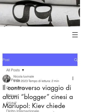
Post
All Posts
Nicola Iuvinale
All Posts
8 set 2023
Tempo di lettura: 2 min
Il controverso viaggio di
Geopolitica
alcuni “blogger” cinesi a
Militare
OSINT
Mariupol: Kiev chiede
Diritto Internazionale