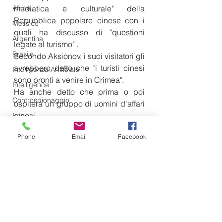
Africa
mediatica e culturale" della 
Repubblica popolare cinese con i 
Messico
quali ha discusso di "questioni 
Argentina
legate al turismo" .
Brasile
Secondo Aksionov, i suoi visitatori gli 
avrebbero detto che "i turisti cinesi 
Intelligenza Artificiale
sono pronti a venire in Crimea". 
Intelligence
Ha anche detto che prima o poi 
Controspionaggio
ospiterà un gruppo di uomini d'affari 
cinesi.
Iran
Fonte Adevarul 
Vladimir Putin
Phone
Email
Facebook
OSINT
Sahel
Cina
Pakistan
Siria
Israele
Serbia