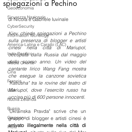
spiegazioni a Pechino
Geoeconomia
Sicurezza Nazionale
di Nicola e Gabriele Iuvinale
CyberSecurity
Kiev chiede spiegazioni a Pechino 
Information Tecnology
sulla presenza di blogger e artisti 
America-Latina e Caraibi (LAC)
cinesi nella città di Mariupol, 
Indo-Pacifico
occupata dalla Russia dal maggio 
dello scorso anno. Un video del 
Medio Oriente
cantante lirico Wang Fang mostra 
Cina
che esegue la canzone sovietica 
Francia
"Katiusha" tra le rovine del teatro di 
Mariupol, dove l'esercito russo ha 
USA
ucciso più di 600 persone innocenti.
Nuova Zelanda
Russia
"Ukrainska Pravda" scrive che un 
Giappone
gruppo di blogger e artisti cinesi è 
arrivato illegalmente nella città di 
India