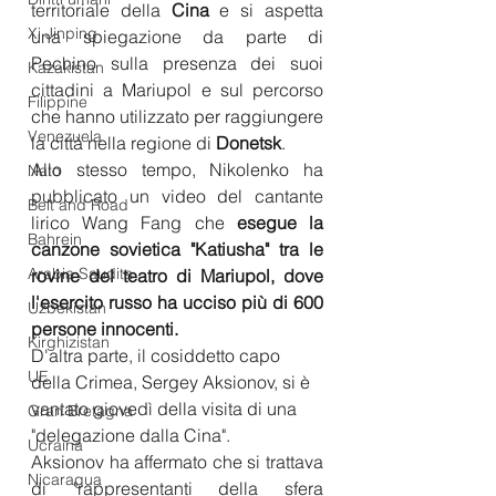
territoriale della 
Cina
 e si aspetta 
Xi Jinping
una spiegazione da parte di 
Pechino sulla presenza dei suoi 
Kazakistan
cittadini a Mariupol e sul percorso 
Filippine
che hanno utilizzato per raggiungere 
Venezuela
la città nella regione di 
Donetsk
.
Allo stesso tempo, Nikolenko ha 
Nato
pubblicato un video del cantante 
Belt and Road
lirico Wang Fang che 
esegue la 
Bahrein
canzone sovietica "Katiusha" tra le 
Arabia Saudita
rovine del teatro di Mariupol, dove 
l'esercito russo ha ucciso più di 600 
Uzbekistan
persone innocenti.
Kirghizistan
D'altra parte, il cosiddetto capo 
UE
della Crimea, Sergey Aksionov, si è 
vantato giovedì della visita di una 
Gran Bretagna
"delegazione dalla Cina".
Ucraina
Aksionov ha affermato che si trattava 
Nicaragua
di "rappresentanti della sfera 