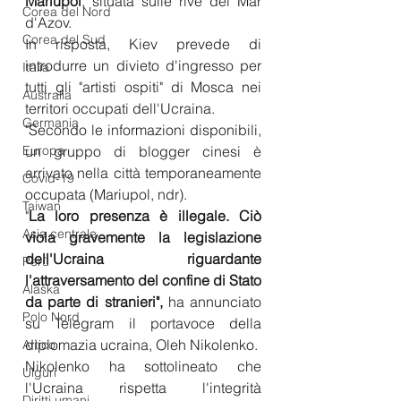
Mariupol
, situata sulle rive del Mar 
Corea del Nord
d'Azov. 
Corea del Sud
In risposta, Kiev prevede di 
introdurre un divieto d'ingresso per 
Italia
tutti gli "artisti ospiti" di Mosca nei 
Australia
territori occupati dell'Ucraina.
Germania
"Secondo le informazioni disponibili, 
Europa
un gruppo di blogger cinesi è 
arrivato nella città temporaneamente 
Covid-19
occupata (Mariupol, ndr). 
Taiwan
"
La loro presenza è illegale. Ciò 
Asia centrale
viola gravemente la legislazione 
dell'Ucraina riguardante 
Perù
l'attraversamento del confine di Stato 
Alaska
da parte di stranieri", 
ha annunciato 
Polo Nord
su Telegram il portavoce della 
diplomazia ucraina, Oleh Nikolenko.
Artico
Nikolenko ha sottolineato che 
Uiguri
l'Ucraina rispetta l'integrità 
Diritti umani