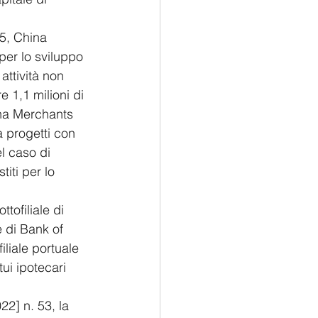
5, China 
per lo sviluppo 
attività non 
e 1,1 milioni di 
ina Merchants 
 progetti con 
l caso di 
iti per lo 
tofiliale di 
e di Bank of 
liale portuale 
ui ipotecari 
22] n. 53, la 