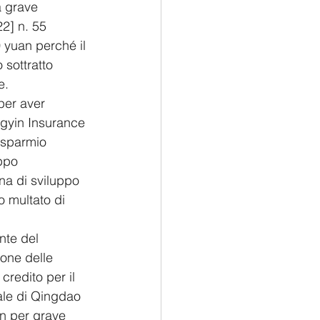
a grave 
22] n. 55 
0 yuan perché il 
 sottratto 
e.
per aver 
ngyin Insurance 
isparmio 
ppo 
na di sviluppo 
 multato di 
nte del 
ione delle 
redito per il 
iale di Qingdao 
n per grave 