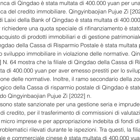
 Banca di Qingdao è stata multata di 400.000 yuan per un
tica del credito immobiliare. Qingyinbaojian Pujue Zi [20
 di Laixi della Bank of Qingdao è stata multata di 400.00
er richiedere una quota speciale di rifinanziamento è stato
cquisto di prodotti immobiliari e di gestione patrimonial
Qingdao della Cassa di Risparmio Postale è stata multata 
lo sviluppo immobiliare in violazione delle normative. Qi
] N. 64 mostra che la filiale di Qingdao della Cassa di R
ata di 400.000 yuan per aver emesso prestiti per lo svilu
ione delle normative. Inoltre, il ramo secondario della zo
ico della Cassa di risparmio postale di Qingdao è stato
o Qingyinbaojian Pujue Zi [2022] n.
e sono state sanzionate per una gestione seria e imprude
di credito, per il trasferimento di commissioni di valutaz
micro imprese e per appropriazione indebita di fondi di c
roblematici rilevati durante le ispezioni. Tra questi, la fil
ale e commerciale cinese è stata multata di 400.000 yua