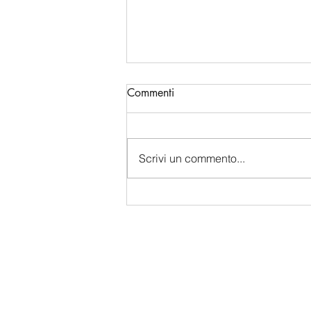
Commenti
Scrivi un commento...
THE DATA CENTER WAR:
COMPUTE COLLAPSE AND
CHINA'S NEW TARGETING
DOCTRINE IN THE INDO-
PACIFIC