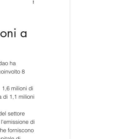
Medio Oriente
Cina
Corea del Sud
oni a
rù
Alaska
gdao ha 
oinvolto 8 
1,6 milioni di 
 di 1,1 milioni 
el settore 
 l'emissione di 
che forniscono 
pitale di 