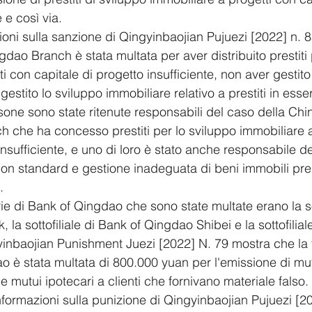
 e così via.
oni sulla sanzione di Qingyinbaojian Pujuezi [2022] n. 8
ao Branch è stata multata per aver distribuito prestiti 
i con capitale di progetto insufficiente, non aver gestito 
estito lo sviluppo immobiliare relativo a prestiti in esser
ersone sono state ritenute responsabili del caso della Ch
che ha concesso prestiti per lo sviluppo immobiliare a
insufficiente, e uno di loro è stato anche responsabile de
on standard e gestione inadeguata di beni immobili prest
.
arie di Bank of Qingdao che sono state multate erano la sot
 la sottofiliale di Bank of Qingdao Shibei e la sottofilial
inbaojian Punishment Juezi [2022] N. 79 mostra che la fi
o è stata multata di 800.000 yuan per l'emissione di mut
 e mutui ipotecari a clienti che fornivano materiale falso.
nformazioni sulla punizione di Qingyinbaojian Pujuezi [20