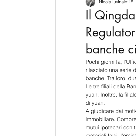
Nicola Iuvinale
15 
CyberSecurity
Information Te
Il Qingd
Francia
USA
Nuova Zel
Regulato
banche ci
Italia
Australia
Germani
Pochi giorni fa, l'Uf
rilasciato una serie 
Polo Nord
banche. Tra loro, du
Le tre filiali della 
yuan. Inoltre, la fil
di yuan.
A giudicare dai motiv
immobiliare. Comprese
mutui ipotecari con t
materiali falsi, l'emi