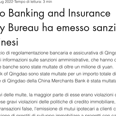
lug 2022
Tempo di lettura: 3 min
cnology
America-Latina e Caraibi (LAC)
Indo-Pacifico
ao Banking and Insurance
anda
Russia
Giappone
India
Corea del Nord
ry Bureau ha emesso sanzi
nesi
a
Europa
Covid-19
Taiwan
Asia centrale
Pe
ficio di regolamentazione bancaria e assicurativa di Qin
di informazioni sulle sanzioni amministrative, che hanno c
e banche sono state multate di oltre un milione di yuan. 
Bank of Qingdao sono state multate per un importo totale di 
iale di Qingdao della China Merchants Bank è stata multata
i delle multe, la maggior parte di esse erano violazioni d
 gravi violazioni delle politiche di credito immobiliare,
ransazioni false, l'emissione di mutui ipotecari a clienti 
ssione di prestiti di sviluppo immobiliare a progetti con ca