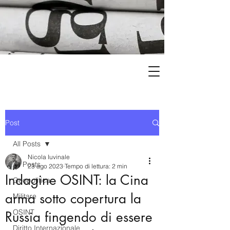
Post
All Posts
Nicola Iuvinale
All Posts
23 ago 2023
Tempo di lettura: 2 min
Indagine OSINT: la Cina
Geopolitica
arma sotto copertura la
Militare
OSINT
Russia fingendo di essere
Diritto Internazionale