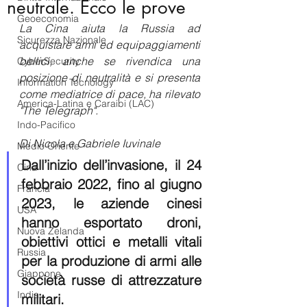
neutrale. Ecco le prove
Geoeconomia
La Cina aiuta la Russia ad 
Sicurezza Nazionale
acquistare armi ed equipaggiamenti 
bellici, anche se rivendica una 
CyberSecurity
posizione di neutralità e si presenta 
Information Tecnology
come mediatrice di pace, ha rilevato  
America-Latina e Caraibi (LAC)
"The Telegraph".
Indo-Pacifico
Di Nicola e Gabriele Iuvinale 
Medio Oriente
Dall’inizio dell’invasione, il 24 
Cina
febbraio 2022, fino al giugno 
Francia
2023, le aziende cinesi 
USA
hanno esportato droni, 
Nuova Zelanda
obiettivi ottici e metalli vitali 
Russia
per la produzione di armi alle 
Giappone
società russe di attrezzature 
India
militari.