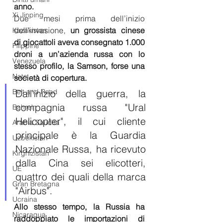
anno.
Xi Jinping
Due mesi prima dell’inizio 
dell’invasione, 
un grossista cinese 
Kazakistan
di giocattoli aveva consegnato 1.000 
Filippine
droni a un’azienda russa con lo 
Venezuela
stesso profilo, la Samson, forse una 
Nato
società di copertura.
Belt and Road
Dall'inizio della guerra, la 
compagnia russa "Ural 
Bahrein
Helicopter", il cui cliente 
Arabia Saudita
principale è la Guardia 
Uzbekistan
Nazionale Russa, ha ricevuto 
Kirghizistan
dalla Cina sei elicotteri, 
UE
quattro dei quali della marca 
Gran Bretagna
"Airbus".
Ucraina
Allo stesso tempo, la Russia ha 
Nicaragua
raddoppiato le importazioni di 