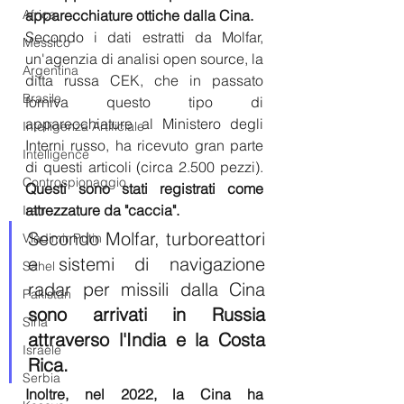
Africa
apparecchiature ottiche dalla Cina.
Secondo i dati estratti da Molfar, 
Messico
un'agenzia di analisi open source, la 
Argentina
ditta russa CEK, che in passato 
Brasile
forniva questo tipo di 
apparecchiature al Ministero degli 
Intelligenza Artificiale
Interni russo, ha ricevuto gran parte 
Intelligence
di questi articoli (circa 2.500 pezzi). 
Controspionaggio
Questi sono stati registrati come 
attrezzature da "caccia".
Iran
Secondo Molfar, turboreattori 
Vladimir Putin
e sistemi di navigazione 
Sahel
radar per missili dalla Cina 
Pakistan
sono arrivati in Russia 
Siria
attraverso l'India e la Costa 
Israele
Rica.
Serbia
Inoltre, nel 2022, la Cina ha 