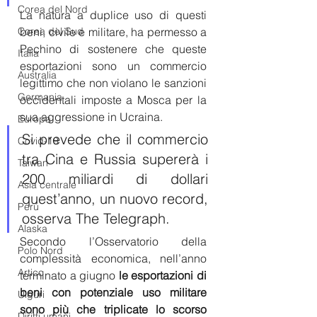
Corea del Nord
La natura a duplice uso di questi 
Corea del Sud
beni, civile e militare, ha permesso a 
Pechino di sostenere che queste 
Italia
esportazioni sono un commercio 
Australia
legittimo che non violano le sanzioni 
Germania
occidentali imposte a Mosca per la 
sua aggressione in Ucraina.
Europa
Si prevede che il commercio 
Covid-19
tra Cina e Russia supererà i 
Taiwan
200 miliardi di dollari 
Asia centrale
quest’anno, un nuovo record, 
Perù
osserva The Telegraph.
Alaska
Secondo l’Osservatorio della 
Polo Nord
complessità economica, nell’anno 
Artico
terminato a giugno 
le esportazioni di 
beni con potenziale uso militare 
Uiguri
sono più che triplicate lo scorso 
Diritti umani