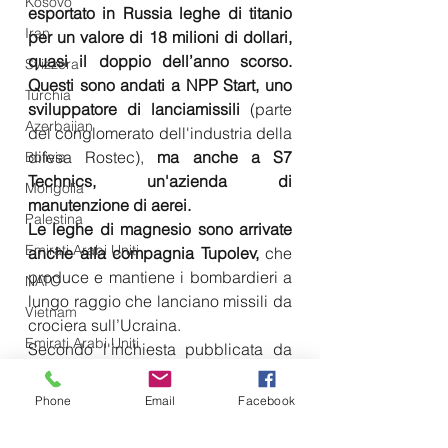
Kosovo
esportato in Russia leghe di titanio 
Iran
per un valore di 18 milioni di dollari, 
quasi il doppio dell’anno scorso. 
Svizzera
Questi sono andati a NPP Start, uno 
Turchia
sviluppatore di lanciamissili
 (parte 
Azerbaijan
del conglomerato dell'industria della 
difesa Rostec), 
ma anche a S7 
Bolivia
Technics, un'azienda di 
Mongolia
manutenzione di aerei.
Palestina
Le leghe di magnesio sono arrivate 
Emirati Arabi Uniti
anche alla compagnia Tupolev,
 che 
produce e mantiene i bombardieri a 
NATO
lungo raggio che lanciano missili da 
Vietnam
crociera sull’Ucraina.
Emirati Arabi Uniti
Secondo l'inchiesta pubblicata da 
"The Telegraph", le aziende russe 
Olanda
legate alla produzione di veicoli 
Phone
Email
Facebook
Iraq
blindati Kamaz hanno ricevuto dalla 
Giappone
Cina almeno 520 spedizioni, tra cui 