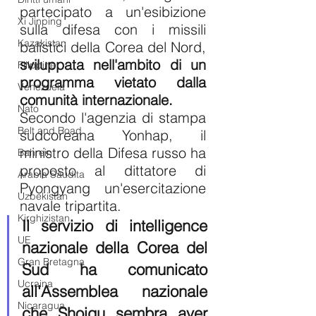
partecipato a un'esibizione 
Xi Jinping
sulla difesa con i missili 
Kazakistan
balistici della Corea del Nord, 
sviluppata nell'ambito di un 
Filippine
programma vietato dalla 
Venezuela
comunità internazionale.
Nato
Secondo l'agenzia di stampa 
Belt and Road
sudcoreana Yonhap, il 
ministro della Difesa russo ha 
Bahrein
proposto al dittatore di 
Arabia Saudita
Pyongyang un'esercitazione 
Uzbekistan
navale tripartita.
Kirghizistan
Il servizio di intelligence 
UE
nazionale della Corea del 
Gran Bretagna
Sud ha comunicato 
Ucraina
all'Assemblea nazionale 
Nicaragua
che Shoigu sembra aver 