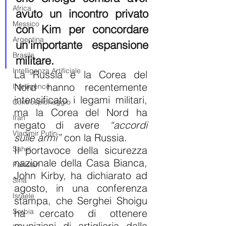
Africa
avuto un incontro privato 
Messico
con Kim per concordare 
Argentina
un'importante espansione 
Brasile
militare.
Intelligenza Artificiale
La Russia e la Corea del 
Nord hanno recentemente 
Intelligence
intensificato i legami militari, 
Controspionaggio
ma la Corea del Nord ha 
Iran
negato di avere 
“accordi 
Vladimir Putin
sulle armi”
 con la Russia.
Il portavoce della sicurezza 
Sahel
nazionale della Casa Bianca, 
Pakistan
John Kirby, ha dichiarato ad 
Siria
agosto, in una conferenza 
Israele
stampa, che Serghei Shoigu 
Serbia
ha cercato di ottenere 
munizioni di artiglieria dalla 