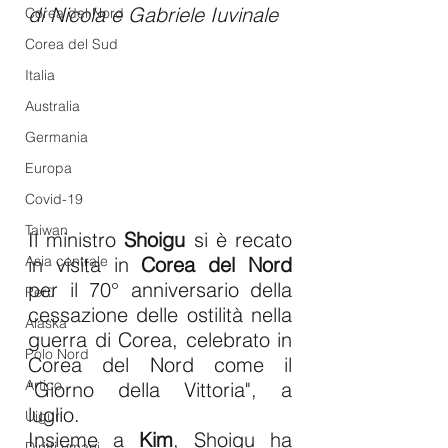
di Nicola e Gabriele Iuvinale
Corea del Nord
Corea del Sud
Italia
Australia
Germania
Europa
Covid-19
Taiwan
Il ministro 
Shoigu
 si è recato 
Asia centrale
in visita in 
Corea del Nord
per il 70° anniversario della 
Perù
cessazione delle ostilità nella 
Alaska
guerra di Corea, celebrato in 
Polo Nord
Corea del Nord come il 
Artico
"Giorno della Vittoria", a 
luglio.
Uiguri
Insieme a 
Kim
, Shoigu ha 
Diritti umani