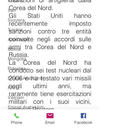
Kosovo
Corea del Nord.
Iran
Gli Stati Uniti hanno 
Svizzera
recentemente imposto 
Turchia
sanzioni contro tre entità 
coinvolte negli accordi sulle 
Azerbaijan
armi tra Corea del Nord e 
Bolivia
Russia.
Mongolia
La Corea del Nord ha 
Palestina
condotto sei test nucleari dal 
2006 e ha testato vari missili 
Emirati Arabi Uniti
negli ultimi anni, ma 
NATO
raramente tiene esercitazioni 
Vietnam
militari con i suoi vicini, 
Emirati Arabi Uniti
osserva Reuters.
Gli Stati Uniti e il loro alleato, 
Olanda
Phone
Email
Facebook
la Corea del Sud, 
Iraq
organizzano esercitazioni 
Giappone