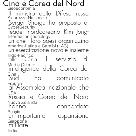
Cina e Corea del Nord
Geoeconomia
Il ministro della Difesa russo 
Sicurezza Nazionale
Sergei Shoigu ha proposto al 
CyberSecurity
leader nordcoreano Kim Jong-
Information Tecnology
un che i loro paesi organizzino 
America-Latina e Caraibi (LAC)
un'esercitazione navale insieme 
Indo-Pacifico
Il servizio di 
alla Cina. 
Medio Oriente
intelligence della Corea del 
Cina
Sud ha comunicato 
Francia
all'Assemblea nazionale che 
USA
Russia e Corea del Nord 
Nuova Zelanda
hanno concordato 
Russia
un'importante espansione 
Giappone
militare
India