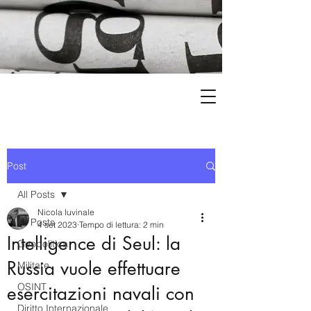
Post
All Posts
Nicola Iuvinale
All Posts
4 set 2023
Tempo di lettura: 2 min
Intelligence di Seul: la
Geopolitica
Russia vuole effettuare
Militare
OSINT
esercitazioni navali con
Diritto Internazionale