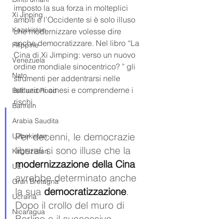
imposto la sua forza in molteplici 
Xi Jinping
ambiti e l’Occidente si è solo illuso 
Kazakistan
che modernizzare volesse dire 
anche democratizzare. Nel libro “La 
Filippine
Cina di Xi Jimping: verso un nuovo 
Venezuela
ordine mondiale sinocentrico? ” gli 
Nato
strumenti per addentrarsi nelle 
istituzioni cinesi e comprenderne i 
Belt and Road
rischi.
Bahrein
Arabia Saudita
Per decenni, le democrazie 
Uzbekistan
liberali si sono illuse che la 
Kirghizistan
modernizzazione della Cina
UE
avrebbe determinato anche 
Gran Bretagna
la sua 
democratizzazione
. 
Ucraina
Dopo il crollo del muro di 
Nicaragua
Berlino e il successivo 