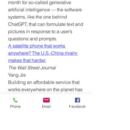
month for so-called generative 
artificial intelligence — the software 
systems, like the one behind 
ChatGPT, that can formulate text and 
pictures in response to a user’s 
questions and prompts.
A satellite phone that works 
anywhere? The U.S.-China rivalry 
makes that harder.
The Wall Street Journal
Yang Jie
Building an affordable service that 
works everywhere on the planet has 
been the dream of mobile telephony 
since its early days. Companies in 
Phone
Email
Facebook
the U.S. and China are among those 
getting closer to delivering that 
service through satellite technology. 