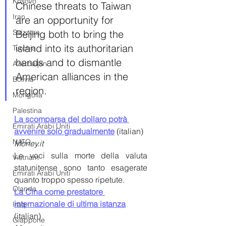
Kosovo
Chinese threats to Taiwan 
Iran
are an opportunity for 
Beijing both to bring the 
Svizzera
island into its authoritarian 
Turchia
hands and to dismantle 
Azerbaijan
American alliances in the 
Bolivia
region.
Mongolia
Palestina
La scomparsa del dollaro potrà 
Emirati Arabi Uniti
avvenire solo gradualmente
 (italian)
NATO
Money.it
Le voci sulla morte della valuta 
Vietnam
statunitense sono tanto esagerate 
Emirati Arabi Uniti
quanto troppo spesso ripetute.
Olanda
La Cina come prestatore 
internazionale di ultima istanza
Iraq
(italian)
Giappone