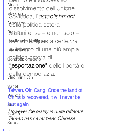
Africa
dissolvimento dell’Unione 
Messico
Sovietica, l’
establishment 
Argentina
della politica estera 
statunitense – e non solo – 
Brasile
ha nutrito questa certezza 
Intelligenza Artificiale
all’interno di una più ampia 
Intelligence
politica estera di 
Controspionaggio
“esportazione”
 delle libertà e 
Iran
della democrazia. 
Vladimir Putin
Sahel
Taiwan, Qin Gang: Once the land of 
Pakistan
China is recovered, it will never be 
lost again
Siria
However the reality is quite different 
Israele
Taiwan has never been Chinese
Serbia