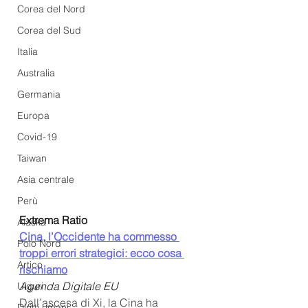
Corea del Nord
Corea del Sud
Italia
Australia
Germania
Europa
Covid-19
Taiwan
Asia centrale
Perù
Extrema Ratio
Alaska
Cina, l’Occidente ha commesso 
Polo Nord
troppi errori strategici: ecco cosa 
Artico
rischiamo
Agenda Digitale EU
Uiguri
Dall’ascesa di Xi, la Cina ha 
Diritti umani