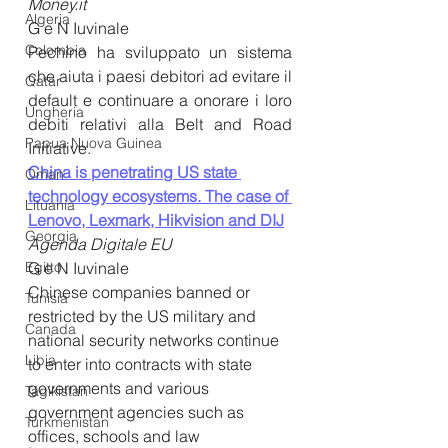
Money.it
Algeria
G e N Iuvinale
Colombia
Pechino ha sviluppato un sistema 
che aiuta i paesi debitori ad evitare il 
Qatar
default e continuare a onorare i loro 
Ungheria
debiti relativi alla Belt and Road 
Papua Nuova Guinea
Initiative.
China is penetrating US state 
Oman
technology ecosystems. The case of 
Lituania
Lenovo, Lexmark, Hikvision and DIJ
Georgia
Agenda Digitale EU
G e N Iuvinale
Egitto
Chinese companies banned or 
Tunisia
restricted by the US military and 
Canada
national security networks continue 
Libia
to enter into contracts with state 
governments and various 
Tagikistan
government agencies such as 
Turkmenistan
offices, schools and law 