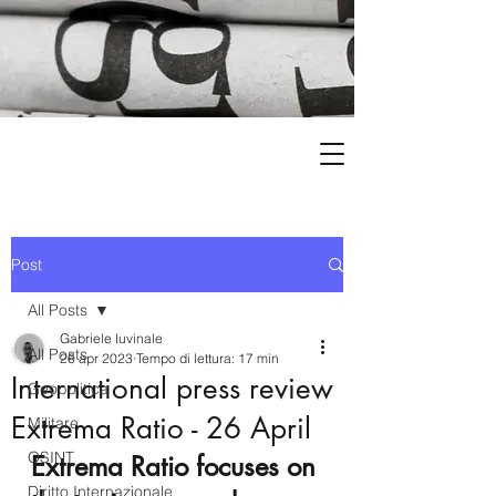
Post
All Posts
Gabriele Iuvinale
All Posts
26 apr 2023
Tempo di lettura: 17 min
International press review
Geopolitica
Extrema Ratio - 26 April
Militare
OSINT
Extrema Ratio focuses on 
Diritto Internazionale