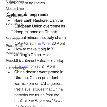
Cybercrime
enforcement agencies.
Mozambico
Opinion & long reads
Afghanistan
Rare Earth Reshore: Can the 
spionaggio
European Union overcome its 
Trump
deep reliance on China’s 
critical minerals supply chain?
Norvegia
Luke Patey.
The Wire
, 23 April
Paesi Bassi
How to make it big in Xi 
Venezuela
Jinping’s China.
 A look at 
China’s most valuable startups. 
Repubblica Ceca
The Economist
, 24 April
Lussemburgo
China doesn’t want peace in 
Ukraine, Czech president 
warns.
 Former NATO general 
Petr Pavel argues that China 
benefits too much from the 
conflict. 
Lili Bayer and Ketrin 
Jochcova. 
Politico