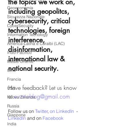
the topics we work on, 
Geoeconomia
including geopolitcs, 
Sicurezza Nazionale
cybersecurity, critical 
CyberSecurity
technologies, foreign 
Information Tecnology
interference, 
America-Latina e Caraibi (LAC)
disinformation, 
Indo-Pacifico
international law & 
Medio Oriente
national security.
Cina
Francia
Have feedback? Let us know 
USA
at 
e.ratioblog@gmail.com
Nuova Zelanda
Russia
Follow us on 
Twitter
, 
on LinkedIn
  - 
Giappone
LinkedIn
 and on 
Facebook
India