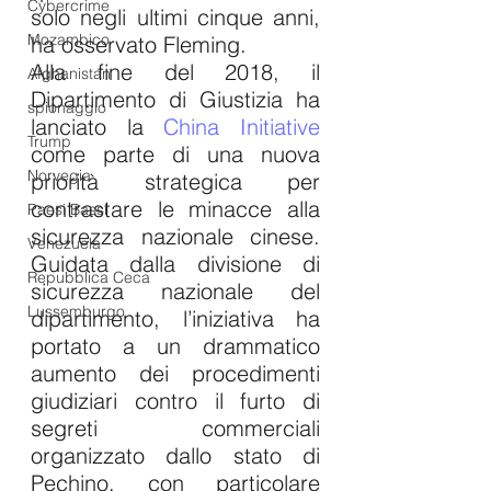
Cybercrime
solo negli ultimi cinque anni, 
Mozambico
ha osservato Fleming.
Alla fine del 2018, il 
Afghanistan
Dipartimento di Giustizia ha 
spionaggio
lanciato la 
China Initiative
Trump
come parte di una nuova 
Norvegia
priorità strategica per 
contrastare le minacce alla 
Paesi Bassi
sicurezza nazionale cinese. 
Venezuela
Guidata dalla divisione di 
Repubblica Ceca
sicurezza nazionale del 
Lussemburgo
dipartimento, l’iniziativa ha 
portato a un drammatico 
aumento dei procedimenti 
giudiziari contro il furto di 
segreti commerciali 
organizzato dallo stato di 
Pechino, con particolare 