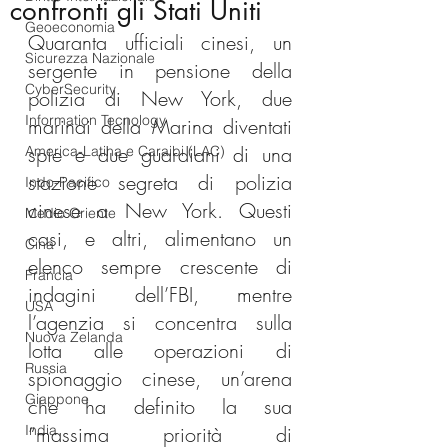
confronti gli Stati Uniti
Geoeconomia
Quaranta ufficiali cinesi, un 
Sicurezza Nazionale
sergente in pensione della 
CyberSecurity
polizia di New York, due 
Information Tecnology
marinai della Marina diventati 
spie e due guardiani di una 
America-Latina e Caraibi (LAC)
stazione segreta di polizia 
Indo-Pacifico
cinese a New York. Questi 
Medio Oriente
casi, e altri, alimentano un 
Cina
elenco sempre crescente di 
Francia
indagini dell’FBI, mentre 
USA
l’agenzia si concentra sulla 
Nuova Zelanda
lotta alle operazioni di 
Russia
spionaggio cinese, un’arena 
Giappone
che ha definito la sua 
India
“massima priorità di 