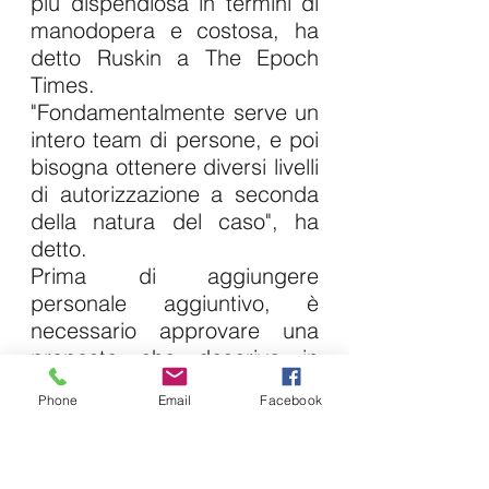
più dispendiosa in termini di 
manodopera e costosa, ha 
detto Ruskin a The Epoch 
Times.
"Fondamentalmente serve un 
intero team di persone, e poi 
bisogna ottenere diversi livelli 
di autorizzazione a seconda 
della natura del caso", ha 
detto.
Prima di aggiungere 
personale aggiuntivo, è 
necessario approvare una 
proposta che descriva in 
dettaglio diversi scenari 
Phone
Email
Facebook
investigativi e sotto copertura 
e una ripartizione del budget. 
L'autorizzazione viene 