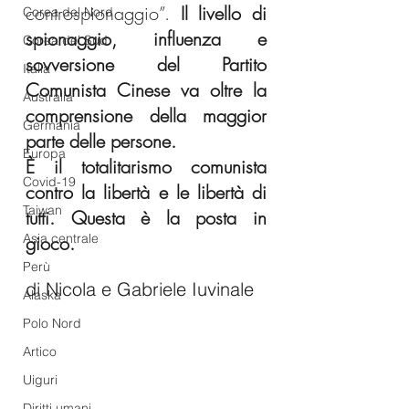
controspionaggio”. 
Il livello di 
Corea del Nord
spionaggio, influenza e 
Corea del Sud
sovversione del Partito 
Italia
Comunista Cinese va oltre la 
Australia
comprensione della maggior 
Germania
parte delle persone. 
Europa
È il totalitarismo comunista 
Covid-19
contro la libertà e le libertà di 
Taiwan
tutti. Questa è la posta in 
Asia centrale
gioco.
Perù
di Nicola e Gabriele Iuvinale
Alaska
Polo Nord
Artico
Uiguri
Diritti umani