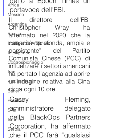
detto a Epoch Times un 
Africa
portavoce dell'FBI.
Messico
Il direttore dell’FBI 
Argentina
Christopher Wray ha 
Brasile
affermato nel 2020 che la 
capacità “profonda, ampia e 
Intelligenza Artificiale
persistente” del Partito 
Intelligence
Comunista Cinese (PCC) di 
Controspionaggio
influenzare i settori americani 
Iran
ha portato l’agenzia ad aprire 
un’indagine relativa alla Cina 
Vladimir Putin
circa ogni 10 ore.
Sahel
Casey Fleming, 
Pakistan
amministratore delegato 
Siria
della BlackOps Partners 
Israele
Corporation, ha affermato 
Serbia
che il PCC farà “qualsiasi 