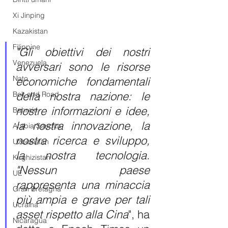
Xi Jinping
Kazakistan
Filippine
"Gli obiettivi dei nostri 
Venezuela
avversari sono le risorse 
Nato
economiche fondamentali 
della nostra nazione: le 
Belt and Road
nostre informazioni e idee, 
Bahrein
la nostra innovazione, la 
Arabia Saudita
nostra ricerca e sviluppo, 
Uzbekistan
la nostra tecnologia. 
Kirghizistan
"Nessun paese 
UE
rappresenta una minaccia 
Gran Bretagna
più ampia e grave per tali 
Ucraina
asset rispetto alla Cina
", ha 
Nicaragua