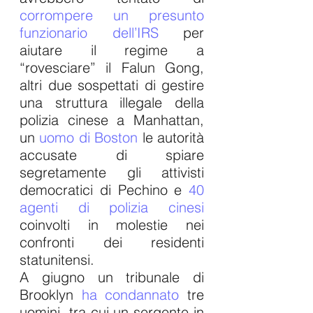
corrompere 
un presunto 
funzionario dell’IRS
 per 
aiutare il regime a 
“rovesciare” il Falun Gong, 
altri due sospettati di gestire 
una struttura illegale della 
polizia cinese a Manhattan, 
un 
uomo di Boston
 le autorità 
accusate di spiare 
segretamente gli attivisti 
democratici di Pechino e 
40 
agenti di polizia cinesi
coinvolti in molestie nei 
confronti dei residenti 
statunitensi.
A giugno un tribunale di 
Brooklyn 
ha condannato
 tre 
uomini, tra cui un sergente in 