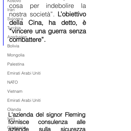
Kosovo
cosa per indebolire la 
Iran
nostra società”. 
L’obiettivo 
Svizzera
della Cina, ha detto, è 
Turchia
“vincere una guerra senza 
Azerbaijan
combattere”.
Bolivia
Mongolia
Palestina
Emirati Arabi Uniti
NATO
Vietnam
Emirati Arabi Uniti
Olanda
L'azienda del signor Fleming 
Iraq
fornisce consulenza alle 
Giappone
aziende sulla sicurezza 