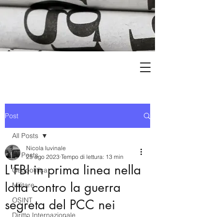
Post
All Posts
Nicola Iuvinale
All Posts
25 ago 2023
Tempo di lettura: 13 min
L'FBI in prima linea nella
Geopolitica
lotta contro la guerra
Militare
OSINT
segreta del PCC nei
Diritto Internazionale