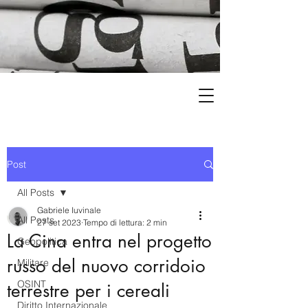
Post
All Posts
Gabriele Iuvinale
All Posts
27 set 2023
Tempo di lettura: 2 min
La Cina entra nel progetto
Geopolitica
russo del nuovo corridoio
Militare
OSINT
terrestre per i cereali
Diritto Internazionale