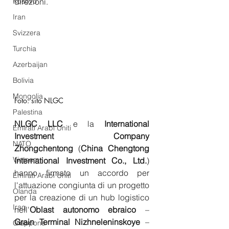
Kosovo
direzioni.
Iran
Svizzera
Turchia
Azerbaijan
Bolivia
Mongolia
Foto: sito NLGC
Palestina
NLGC LLC
 e la
 International 
Emirati Arabi Uniti
Investment Company 
NATO
Zhongchentong
 (
China Chengtong 
Vietnam
International Investment Co., Ltd.
) 
hanno firmato un accordo per 
Emirati Arabi Uniti
l'attuazione congiunta di un progetto 
Olanda
per la creazione di un hub logistico 
Iraq
nell'
Oblast autonomo ebraico
 –
Grain Terminal Nizhneleninskoye
 – 
Giappone