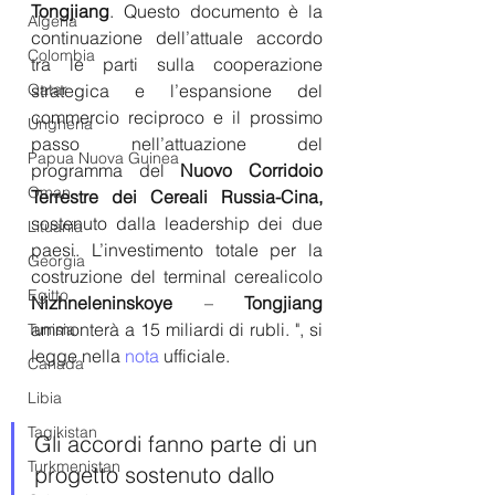
Tongjiang
. Questo documento è la 
Algeria
continuazione dell’attuale accordo 
Colombia
tra le parti sulla cooperazione 
Qatar
strategica e l’espansione del 
commercio reciproco e il prossimo 
Ungheria
passo nell’attuazione del 
Papua Nuova Guinea
programma del 
Nuovo Corridoio 
Oman
Terrestre dei Cereali Russia-Cina,
sostenuto dalla leadership dei due 
Lituania
paesi. L’investimento totale per la 
Georgia
costruzione del terminal cerealicolo 
Egitto
Nizhneleninskoye 
– 
Tongjiang
ammonterà a 15 miliardi di rubli. ", si 
Tunisia
legge nella 
nota
 ufficiale.
Canada
Libia
Tagikistan
Gli accordi fanno parte di un 
Turkmenistan
progetto sostenuto dallo 