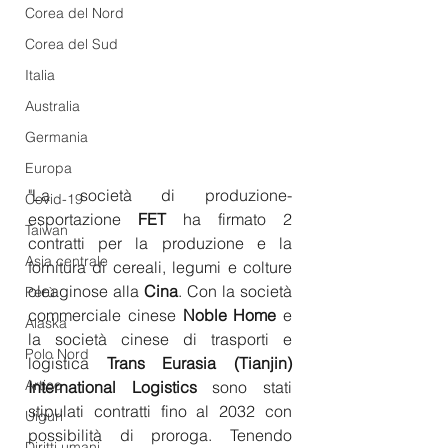
Corea del Nord
Corea del Sud
Italia
Australia
Germania
Europa
"La società di produzione-
Covid-19
esportazione 
FET
 ha firmato 2 
Taiwan
contratti per la produzione e la 
Asia centrale
fornitura di cereali, legumi e colture 
oleaginose alla 
Cina
. Con la società 
Perù
commerciale cinese 
Noble Home
 e 
Alaska
la società cinese di trasporti e 
Polo Nord
logistica 
Trans Eurasia (Tianjin) 
Artico
International Logistics
 sono stati 
stipulati contratti fino al 2032 con 
Uiguri
possibilità di proroga. Tenendo 
Diritti umani