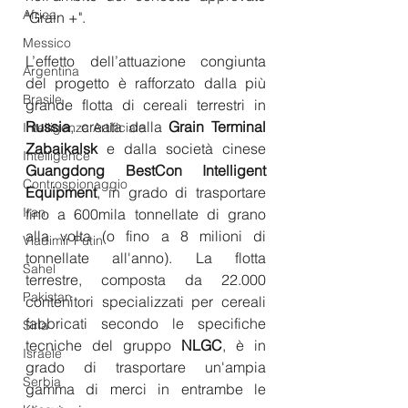
Africa
"Grain +".
Messico
L’effetto dell’attuazione congiunta 
Argentina
del progetto è rafforzato dalla più 
Brasile
grande flotta di cereali terrestri in 
Russia
, creata dalla 
Grain Terminal 
Intelligenza Artificiale
Zabaikalsk
 e dalla società cinese 
Intelligence
Guangdong BestCon Intelligent 
Controspionaggio
Equipment
, in grado di trasportare 
Iran
fino a 600mila tonnellate di grano 
alla volta (o fino a 8 milioni di 
Vladimir Putin
tonnellate all'anno). La flotta 
Sahel
terrestre, composta da 22.000 
Pakistan
contenitori specializzati per cereali 
fabbricati secondo le specifiche 
Siria
tecniche del gruppo 
NLGC
, è in 
Israele
grado di trasportare un'ampia 
Serbia
gamma di merci in entrambe le 