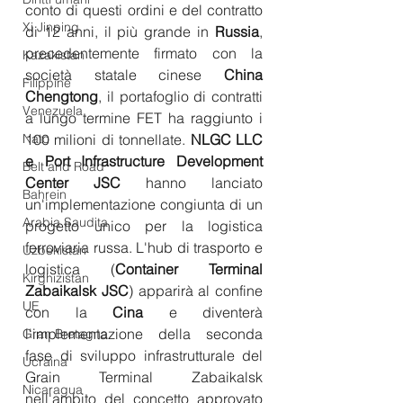
conto di questi ordini e del contratto 
Xi Jinping
di 12 anni, il più grande in 
Russia
, 
precedentemente firmato con la 
Kazakistan
società statale cinese 
China 
Filippine
Chengtong
, il portafoglio di contratti 
Venezuela
a lungo termine FET ha raggiunto i 
Nato
100 milioni di tonnellate. 
NLGC LLC 
e Port Infrastructure Development 
Belt and Road
Center JSC
 hanno lanciato 
Bahrein
un'implementazione congiunta di un 
Arabia Saudita
progetto unico per la logistica 
ferroviaria russa. L'hub di trasporto e 
Uzbekistan
logistica (
Container Terminal 
Kirghizistan
Zabaikalsk JSC
) apparirà al confine 
UE
con la 
Cina
 e diventerà 
l'implementazione della seconda 
Gran Bretagna
fase di sviluppo infrastrutturale del 
Ucraina
Grain Terminal Zabaikalsk 
Nicaragua
nell'ambito del concetto approvato 