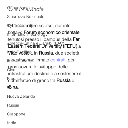
G e N Iuvinale
Geoeconomia
Sicurezza Nazionale
L’11 settembre scorso, durante 
CyberSecurity
l’ottavo 
Forum economico orientale
Information Tecnology
tenutosi presso il campus della 
Far 
America-Latina e Caraibi (LAC)
Eastern Federal University (FEFU)
 a
Indo-Pacifico
Vladivostok
, in
 Russia
, due società 
cinesi hanno firmato 
contratti
 per 
Medio Oriente
promuovere lo sviluppo delle 
Cina
infrastrutture destinate a sostenere il 
Francia
commercio di grano tra
 Russia
 e 
Cina
. 
USA
Nuova Zelanda
Russia
Giappone
India