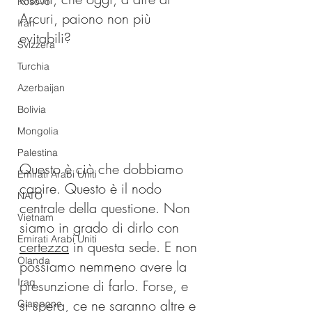
Kosovo
Arcuri, paiono non più 
Iran
evitabili?
Svizzera
Turchia
Azerbaijan
Bolivia
Mongolia
Palestina
Questo è ciò che dobbiamo 
Emirati Arabi Uniti
capire. Questo è il nodo 
NATO
centrale della questione. Non 
Vietnam
siamo in grado di dirlo con 
Emirati Arabi Uniti
certezza
 in questa sede. E non 
Olanda
possiamo nemmeno avere la 
Iraq
presunzione di farlo. Forse, e 
si spera, ce ne saranno altre e 
Giappone