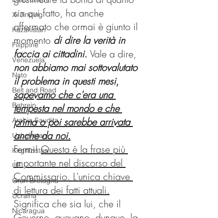
sin qui fatto, ha anche 
Xi Jinping
affermato che ormai è giunto il 
Kazakistan
momento
di dire la verità in 
Filippine
faccia ai cittadini.
Vale a dire,
Venezuela
non abbiamo mai sottovalutato 
Nato
il problema in questi mesi
, 
Belt and Road
sapevamo che c'era una 
Bahrein
tempesta nel mondo e che 
prima o poi sarebbe arrivata 
Arabia Saudita
anche da noi.
Uzbekistan
Fermi! 
Questa è la frase più 
Kirghizistan
importante nel discorso del 
UE
Commissario. L'unica chiave 
Gran Bretagna
di lettura dei fatti attuali.
Ucraina
Significa che sia lui, che il 
Nicaragua
Governo, avevano, dunque, la 