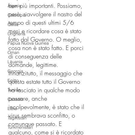
ben più importanti. Possiamo, 
Algeria
però, riavvolgere il nastro del 
Colombia
tempo di questi ultimi 5/6 
Qatar
mesi e ricordare cosa è stato 
Ungheria
fatto dal Governo. O meglio, 
Papua Nuova Guinea
cosa non è stato fatto. E porci 
Oman
di conseguenza delle 
Lituania
domande, legittime. 
Georgia
Innanzitutto, il messaggio che 
questa estate tutto il Governo 
Egitto
ha lasciato in qualche modo 
Tunisia
passare, anche 
Canada
incolpevolmente, è stato che il 
Libia
virus sembrava sconfitto, o 
Tagikistan
comunque passato. E 
Turkmenistan
qualcuno, come si è ricordato 