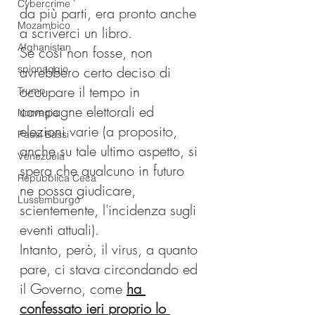
Cybercrime
da più parti, era pronto anche 
Mozambico
a scriverci un libro.
Afghanistan
Se così non fosse, non 
spionaggio
avrebbero certo deciso di 
occupare il tempo in 
Trump
campagne elettorali ed 
Norvegia
elezioni varie (a proposito, 
Paesi Bassi
anche su tale ultimo aspetto, si 
Venezuela
spera che qualcuno in futuro 
Repubblica Ceca
ne possa giudicare, 
Lussemburgo
scientemente, l'incidenza sugli 
eventi attuali). 
Intanto, però, il virus, a quanto 
pare, ci stava circondando ed 
il Governo, come 
ha 
confessato ieri proprio lo 