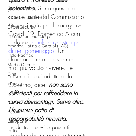
polemiche.
 Sono queste le 
Geoeconomia
parole usate dal Commissario 
Sicurezza Nazionale
Straordinario per l'emergenza 
CyberSecurity
Covid -19, Domenico Arcuri, 
Information Tecnology
nella sua 
conferenza stampa 
America-Latina e Caraibi (LAC)
di ieri pomeriggio
. Un 
Indo-Pacifico
dramma che non avremmo 
Medio Oriente
mai più voluto rivivere. Le 
Cina
misure fin qui adottate dal 
Governo, dice, 
non sono 
Francia
sufficienti per raffreddare la 
USA
curva dei contagi. Serve altro. 
Nuova Zelanda
Un nuovo patto di 
Russia
responsabilità ritrovata.
Giappone
Tradotto: nuovi e pesanti 
India
sacrifici dei cittadini, altrimenti 