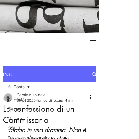
Post
All Posts
Gabriele Iuvinale
All Posts
30 ott 2020
Tempo di lettura: 4 min
La confessione di un
Geopolitica
Commissario
Militare
OSINT
Siamo in una dramma
. 
Non è 
questo il momento delle 
Diritto Internazionale