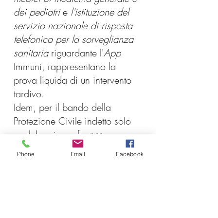
dei pediatri 
e
 l'istituzione del 
servizio nazionale di risposta 
telefonica per la sorveglianza 
sanitaria 
riguardante l'
App
Immuni, rappresentano la 
prova liquida di un intervento 
tardivo. 
Idem, per il bando della 
Protezione Civile indetto solo 
qualche giorno fa 
per 
l’individuazione di 1500 unità 
Phone
Email
Facebook
tra personale medico e 
sanitario e di 500 addetti 
all’attività amministrativa da 
impiegare, su base territoriale, 
per rafforzare l’attività di 