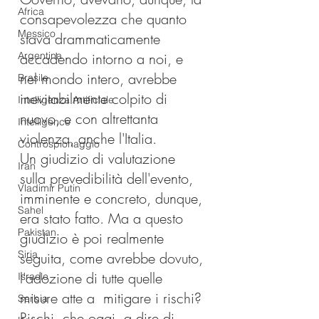
Africa
consapevolezza che quanto 
Messico
stava drammaticamente 
Argentina
accadendo intorno a noi, e 
nel mondo intero, avrebbe 
Brasile
inevitabilmente colpito di 
Intelligenza Artificiale
nuovo, e con altrettanta 
Intelligence
violenza, anche l'Italia.
Controspionaggio
Un giudizio di valutazione 
Iran
sulla prevedibilità dell'evento, 
Vladimir Putin
imminente e concreto, dunque, 
Sahel
era stato fatto. Ma a questo 
Pakistan
giudizio è poi realmente 
Siria
seguita, come avrebbe dovuto, 
l'adozione di tutte quelle 
Israele
misure atte a  mitigare i rischi? 
Serbia
Rischi, che oggi, a dire di 