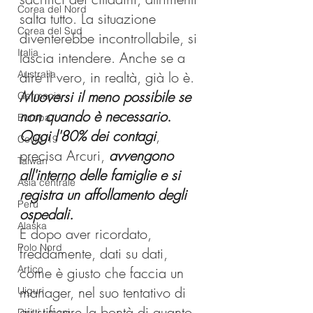
Corea del Nord
salta tutto. La situazione 
Corea del Sud
diventerebbe incontrollabile, si 
Italia
lascia intendere. Anche se a 
Australia
dire il vero, in realtà, già lo è.
Muoversi il meno possibile se 
Germania
non quando è necessario
. 
Europa
Oggi l'80% dei contagi
, 
Covid-19
precisa Arcuri,
avvengono 
Taiwan
all'interno delle famiglie e si 
Asia centrale
registra un affollamento degli 
Perù
ospedali.
Alaska
E dopo aver ricordato, 
Polo Nord
freddamente, dati su dati, 
Artico
come è giusto che faccia un 
manager, nel suo tentativo di 
Uiguri
giustificare la bontà di quanto 
Diritti umani