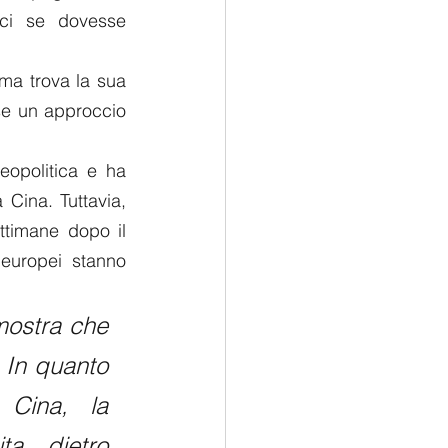
ici se dovesse 
ma trova la sua 
se un approccio 
opolitica e ha 
Cina. Tuttavia, 
timane dopo il 
uropei stanno 
mostra che 
 In quanto 
Cina, la 
a dietro 