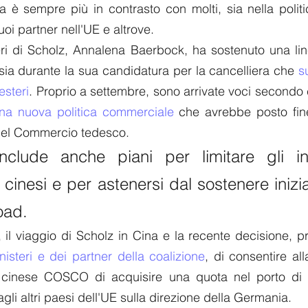
ea è sempre più in contrasto con molti, sia nella politic
oi partner nell'UE e altrove.
teri di Scholz, Annalena Baerbock, ha sostenuto una lin
 sia durante la sua candidatura per la cancelliera che 
s
esteri
. Proprio a settembre, sono arrivate voci secondo 
na nuova politica commerciale
 che avrebbe posto fine
 del Commercio tedesco. 
include anche piani per limitare gli inv
li cinesi e per astenersi dal sostenere inizi
oad.
nisteri e dei partner della coalizione
, di consentire al
e cinese COSCO di acquisire una quota nel porto di 
agli altri paesi dell'UE sulla direzione della Germania. 