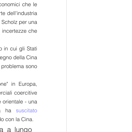
onomici che le 
e dell'industria 
 Scholz per una 
 incertezze che 
n cui gli Stati 
tegno della Cina 
l problema sono 
ne" in Europa, 
denunciando la situazione dei diritti umani della Cina e le pratiche commerciali coercitive 
 orientale - una 
na ha 
suscitato 
do con la Cina. 
a a lungo 