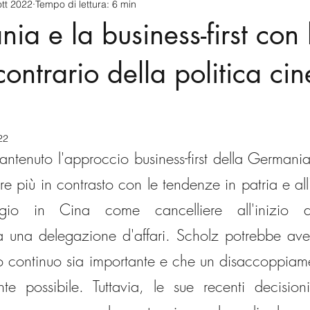
ott 2022
Tempo di lettura: 6 min
cnology
America-Latina e Caraibi (LAC)
Indo-Pacifico
ia e la business-first con 
anda
Russia
Giappone
India
Corea del Nord
ontrario della politica ci
a
Europa
Covid-19
Taiwan
Asia centrale
Pe
22
ntenuto l'approccio business-first della Germania
 più in contrasto con le tendenze in patria e all'e
io in Cina come cancelliere all'inizio d
na delegazione d'affari. Scholz potrebbe avere
ogo continuo sia importante e che un disaccoppiam
te possibile. Tuttavia, le sue recenti decisioni