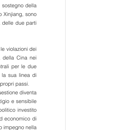
l sostegno della 
o Xinjiang, sono 
delle due parti 
e violazioni dei 
 della Cina nei 
rali per le due 
la sua linea di 
 propri passi.
estione diventa 
gio e sensibile 
itico investito 
ed economico di 
ro impegno nella 