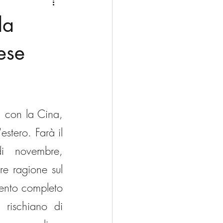
Medio Oriente
Cina
la
Corea del Sud
nese
rù
Alaska
 con la Cina, 
stero. Farà il 
i novembre, 
 ragione sul 
ento completo 
 rischiano di 