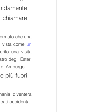
critica verso la Cina e il britannico Rishi Sunak ha rapidamente 
 con gli Stati Uniti nel chiamare 
fermato che una 
a vista come 
un 
ito una visita 
ro degli Esteri 
 di Amburgo. 
 più fuori 
ania diventerà 
eati occidentali 