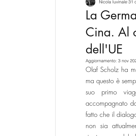
Nicola Iuvinale
31 
CyberSecurity
Information Te
La German
Francia
USA
Nuova Zel
Cina. Al c
dell'UE
Italia
Australia
Germani
Aggiornamento:
3 nov 20
Olaf Scholz ha ma
Polo Nord
ma questo è sempre
suo primo viagg
accompagnato da u
fatto che il dial
non sia attualmen