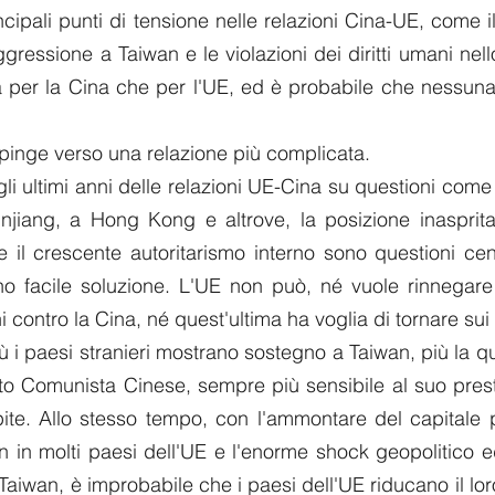
ncipali punti di tensione nelle relazioni Cina-UE, come i
ggressione a Taiwan e le violazioni dei diritti umani nell
ia per la Cina che per l'UE, ed è probabile che nessuna 
pinge verso una relazione più complicata.
li ultimi anni delle relazioni UE-Cina su questioni come l
Xinjiang, a Hong Kong e altrove, la posizione inasprita
e il crescente autoritarismo interno sono questioni cent
no facile soluzione. L'UE non può, né vuole rinnegare 
i contro la Cina, né quest'ultima ha voglia di tornare sui
ù i paesi stranieri mostrano sostegno a Taiwan, più la qu
to Comunista Cinese, sempre più sensibile al suo presti
te. Allo stesso tempo, con l'ammontare del capitale pol
n in molti paesi dell'UE e l'enorme shock geopolitico 
i Taiwan, è improbabile che i paesi dell'UE riducano il lo