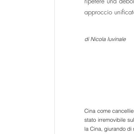
ripetere una debo
approccio unificato
di Nicola Iuvinale
Cina come cancellier
stato irremovibile s
la Cina, giurando di