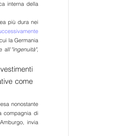
a interna della 
ea più dura nei 
uccessivamente 
cui la Germania 
 all'
"ingenuità",
estimenti 
ative come 
Visto in questa luce, il viaggio di Scholz in Cina e la recente decisione, presa nonostante 
la compagnia di 
Amburgo, invia 