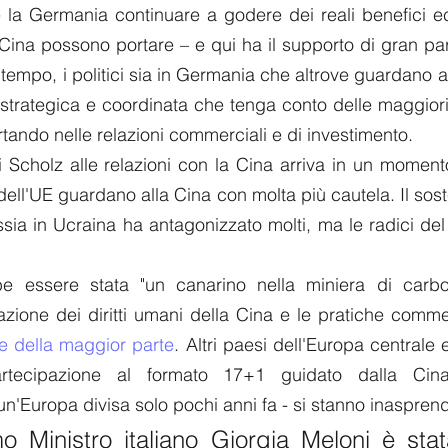
 la Germania continuare a godere dei reali benefici ec
Cina possono portare – e qui ha il supporto di gran part
 tempo, i politici sia in Germania che altrove guardano a
 strategica e coordinata che tenga conto delle maggiori
rtando nelle relazioni commerciali e di investimento.
 Scholz alle relazioni con la Cina arriva in un momento i
 dell'UE guardano alla Cina con molta più cautela. Il sos
ssia in Ucraina ha antagonizzato molti, ma le radici de
be essere stata "un canarino nella miniera di carbo
e della maggior parte
. Altri paesi dell'Europa centrale e
artecipazione al formato 17+1 guidato dalla Ci
un'Europa divisa solo pochi anni fa - si stanno inaspren
o Ministro italiano Giorgia Meloni è stat