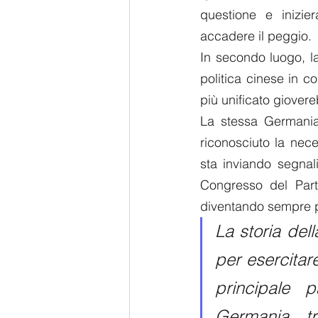
questione e inizie
accadere il peggio.
In secondo luogo, la
politica cinese in c
più unificato giovereb
La stessa Germani
riconosciuto la nece
sta inviando segnal
Congresso del Part
diventando sempre più
La storia del
per esercitar
principale 
Germania tr