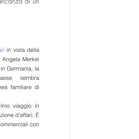
ancanza di un 
ri
 in vista della 
a Angela Merkel 
in Germania, la 
aese sembra 
ea familiare di 
imo viaggio in 
one d'affari. È 
commerciali con 