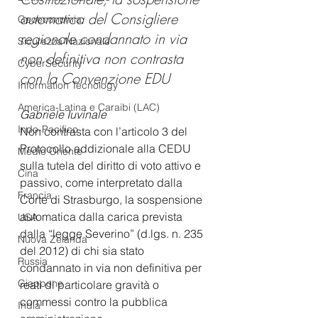
automatica del Consigliere 
Geoeconomia
regionale condannato in via 
Sicurezza Nazionale
non definitiva non contrasta 
CyberSecurity
con la Convenzione EDU
Information Tecnology
America-Latina e Caraibi (LAC)
Gabriele Iuvinale 
Indo-Pacifico
Non contrasta con l’articolo 3 del 
Protocollo addizionale alla CEDU 
Medio Oriente
sulla tutela del diritto di voto attivo e 
Cina
passivo, come interpretato dalla 
Francia
Corte di Strasburgo, la sospensione 
automatica dalla carica prevista 
USA
dalla “legge Severino” (d.lgs. n. 235 
Nuova Zelanda
del 2012) di chi sia stato 
Russia
condannato in via non definitiva per 
Giappone
reati di particolare gravità o 
commessi contro la pubblica 
India