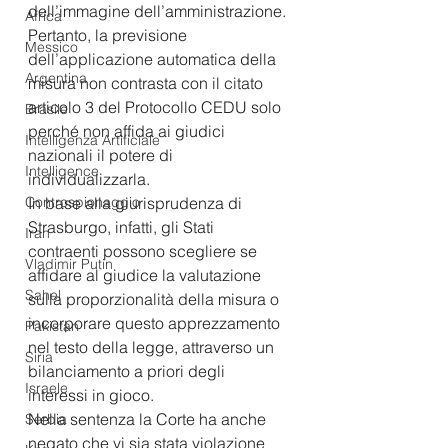
dell’immagine dell’amministrazione. 
Africa
Pertanto, la previsione 
Messico
dell’applicazione automatica della 
Argentina
misura non contrasta con il citato 
articolo 3 del Protocollo CEDU solo 
Brasile
perché non affida ai giudici 
Intelligenza Artificiale
nazionali il potere di 
Intelligence
individualizzarla. 
In base alla giurisprudenza di 
Controspionaggio
Strasburgo, infatti, gli Stati 
Iran
contraenti possono scegliere se 
Vladimir Putin
affidare al giudice la valutazione 
Sahel
sulla proporzionalità della misura o 
incorporare questo apprezzamento 
Pakistan
nel testo della legge, attraverso un 
Siria
bilanciamento a priori degli 
Israele
interessi in gioco.
Nella sentenza la Corte ha anche 
Serbia
negato che vi sia stata violazione 