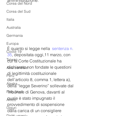
amministrazione. 
Corea del Nord
Corea del Sud
Italia
Australia
Germania
Europa
È quanto si legge nella  
sentenza n. 
Covid-19
35
, depositata oggi,11 marzo, con 
Taiwan
cui la Corte Costituzionale ha 
dichiarato non fondate le questioni 
Asia centrale
di legittimità costituzionale 
Perù
dell’articolo 8, comma 1, lettera a), 
Alaska
della “legge Severino” sollevate dal 
Tribunale di Genova, davanti al 
Polo Nord
quale è stato impugnato il 
Artico
provvedimento di sospensione 
Uiguri
dalla carica di un consigliere 
Diritti umani