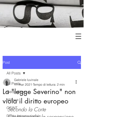
Post
All Posts
Gabriele Iuvinale
All Posts
11 mar 2021
Tempo di lettura: 2 min
La "legge Severino" non
Geopolitica
viola il diritto europeo
Militare
OSINT
Secondo la Corte 
Costituzionale, la sospensione 
Diritto Internazionale