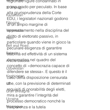
regionale ligure condannato in 
primo grado per peculato. In base 
Xi Jinping
alla giurisprudenza della Corte 
Kazakistan
EDU, i legislatori nazionali godono 
Filippine
di un ampio margine di 
apprezzamento nella disciplina del 
Venezuela
diritto di elettorato passivo, in 
Nato
particolare quando viene in gioco la 
Belt and Road
peculiare esigenza di garantire 
Bahrein
stabilità ed effettività di un sistema 
democratico nel quadro del 
Arabia Saudita
concetto di «democrazia capace di 
Uzbekistan
difendere se stessa». E questo è il 
Kirghizistan
caso della disposizione censurata 
che, con la previsione di determinati 
UE
requisiti di onorabilità degli eletti, 
Gran Bretagna
mira a garantire l’integrità del 
Ucraina
processo democratico nonché la 
Nicaragua
trasparenza e la tutela 