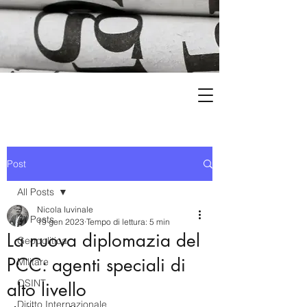
Post
All Posts
Nicola Iuvinale
All Posts
19 gen 2023
Tempo di lettura: 5 min
La nuova diplomazia del
Geopolitica
PCC: agenti speciali di
Militare
OSINT
alto livello
Diritto Internazionale