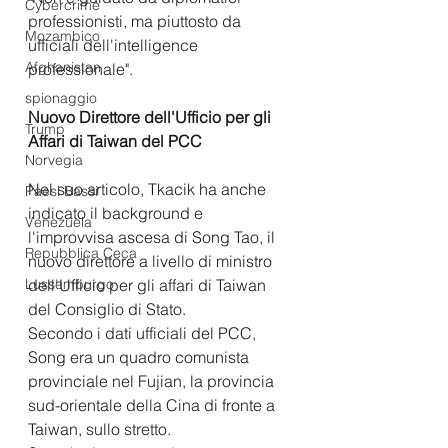
Cybercrime
professionisti, ma piuttosto da 
Mozambico
ufficiali dell'intelligence 
Afghanistan
professionale".
spionaggio
Nuovo Direttore dell'Ufficio per gli 
Trump
Affari di Taiwan del PCC
Norvegia
Nel suo articolo, Tkacik ha anche 
Paesi Bassi
indicato il background e 
Venezuela
l'improvvisa ascesa di Song Tao, il 
Repubblica Ceca
nuovo direttore a livello di ministro 
Lussemburgo
dell'Ufficio per gli affari di Taiwan 
del Consiglio di Stato.
Secondo i dati ufficiali del PCC, 
Song era un quadro comunista 
provinciale nel Fujian, la provincia 
sud-orientale della Cina di fronte a 
Taiwan, sullo stretto.