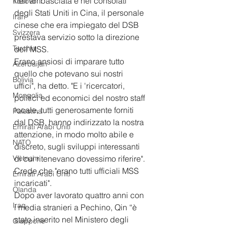
nell'ambasciata e nei consolati 
Kosovo
degli Stati Uniti in Cina, il personale 
Iran
cinese che era impiegato del DSB 
Svizzera
prestava servizio sotto la direzione 
Turchia
dell'MSS.
Erano ansiosi di imparare tutto 
Azerbaijan
quello che potevano sui nostri 
Bolivia
uffici", ha detto. "E i 'ricercatori, 
Mongolia
politici ed economici del nostro staff 
locale, tutti generosamente forniti 
Palestina
dal DSB, hanno indirizzato la nostra 
Emirati Arabi Uniti
attenzione, in modo molto abile e 
NATO
discreto, sugli sviluppi interessanti 
Vietnam
di cui ritenevano dovessimo riferire".
Crede che "erano tutti ufficiali MSS 
Emirati Arabi Uniti
incaricati".
Olanda
Dopo aver lavorato quattro anni con 
Iraq
i media stranieri a Pechino, Qin “è 
stato inserito nel Ministero degli 
Giappone