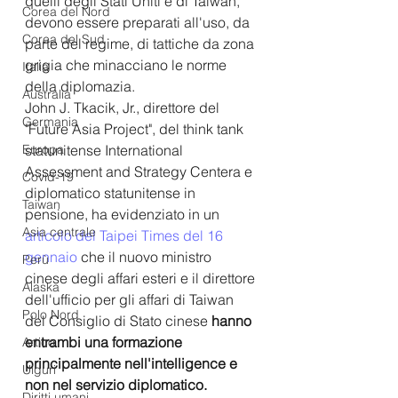
quelli degli Stati Uniti e di Taiwan, 
Corea del Nord
devono essere preparati all'uso, da 
Corea del Sud
parte del regime, di tattiche da zona 
grigia che minacciano le norme 
Italia
della diplomazia.
Australia
John J. Tkacik, Jr., direttore del 
Germania
"Future Asia Project", del think tank 
Europa
statunitense International 
Assessment and Strategy Centera e 
Covid-19
diplomatico statunitense in 
Taiwan
pensione, ha evidenziato in un  
Asia centrale
articolo del Taipei Times del 16 
gennaio
 che il nuovo ministro 
Perù
cinese degli affari esteri e il direttore 
Alaska
dell'ufficio per gli affari di Taiwan 
Polo Nord
del Consiglio di Stato cinese 
hanno 
entrambi una formazione 
Artico
principalmente nell'intelligence e 
Uiguri
non nel servizio diplomatico.
Diritti umani