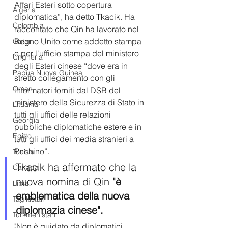
Affari Esteri sotto copertura 
Algeria
diplomatica”, ha detto Tkacik. Ha 
Colombia
raccontato che Qin ha lavorato nel 
Regno Unito come addetto stampa 
Qatar
e per l'ufficio stampa del ministero 
Ungheria
degli Esteri cinese “dove era in 
Papua Nuova Guinea
stretto collegamento con gli 
Oman
informatori forniti dal DSB del 
ministero della Sicurezza di Stato in 
Lituania
tutti gli uffici delle relazioni 
Georgia
pubbliche diplomatiche estere e in 
Egitto
tutti gli uffici dei media stranieri a 
Pechino”.
Tunisia
Tkacik ha affermato che la 
Canada
nuova nomina di Qin 
"è 
Libia
emblematica della nuova 
Tagikistan
diplomazia cinese".
Turkmenistan
"Non è guidato da diplomatici 