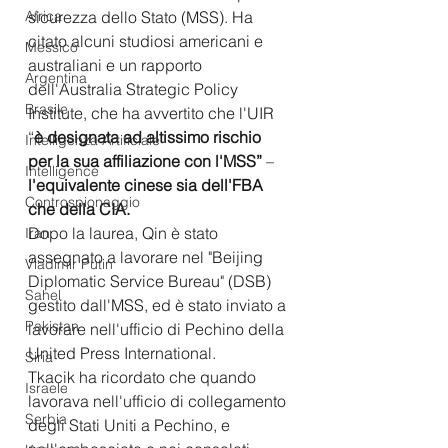
Africa
sicurezza dello Stato (MSS). Ha 
citato alcuni studiosi americani e 
Messico
australiani e un rapporto 
Argentina
dell'Australia Strategic Policy 
Brasile
Institute, che ha avvertito che l'UIR 
“
è designata ad altissimo rischio 
Intelligenza Artificiale
per la sua affiliazione con l'MSS” 
– 
Intelligence
l'equivalente cinese sia dell'FBA 
Controspionaggio
che della CIA.
Dopo la laurea, Qin è stato 
Iran
assegnato a lavorare nel "Beijing 
Vladimir Putin
Diplomatic Service Bureau" (DSB) 
Sahel
gestito dall'MSS, ed è stato inviato a 
Pakistan
lavorare nell'ufficio di Pechino della 
United Press International.
Siria
Tkacik ha ricordato che quando 
Israele
lavorava nell'ufficio di collegamento 
Serbia
degli Stati Uniti a Pechino, e 