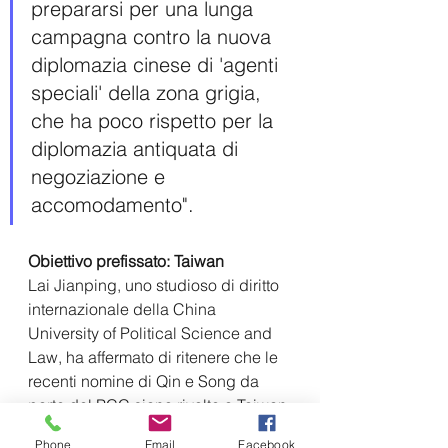
prepararsi per una lunga 
campagna contro la nuova 
diplomazia cinese di 'agenti 
speciali' della zona grigia, 
che ha poco rispetto per la 
diplomazia antiquata di 
negoziazione e 
accomodamento".
Obiettivo prefissato: Taiwan
Lai Jianping, uno studioso di diritto 
internazionale della China 
University of Political Science and 
Law, ha affermato di ritenere che le 
recenti nomine di Qin e Song da 
parte del PCC siano rivolte a Taiwan.
In qualità di ambasciatore negli 
Phone
Email
Facebook