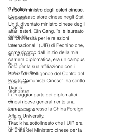
Xi Jinping
Il nuovo ministro degli esteri cinese.
L'ex ambasciatore cinese negli Stati 
Kazakistan
Uniti, diventato ministro cinese degli 
Filippine
affari esteri, Qin Gang, “si è laureato 
Venezuela
all''Università per le relazioni 
internazionali' (UIR) di Pechino che, 
Nato
come ricordo dall'inizio della mia 
Belt and Road
carriera diplomatica, era un campus 
Bahrein
noto per la sua affiliazione con i 
Arabia Saudita
servizi di intelligence del Centro del 
Partito Comunista Cinese”, ha scritto 
Uzbekistan
Tkacik.
Kirghizistan
La maggior parte dei diplomatici 
UE
cinesi riceve generalmente una 
formazione presso la China Foreign 
Gran Bretagna
Affairs University.
Ucraina
Tkacik ha sottolineato che l'UIR era 
Nicaragua
un'unità del Ministero cinese per la 