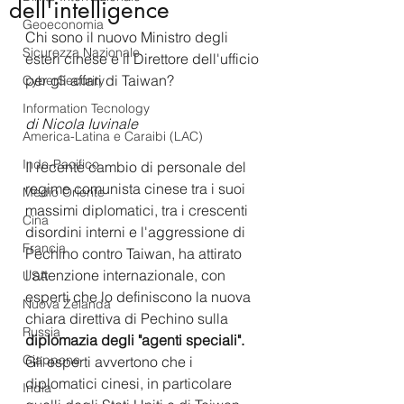
dell'intelligence
Geoeconomia
Chi sono il nuovo Ministro degli 
Sicurezza Nazionale
esteri cinese e il Direttore dell'ufficio 
per gli affari di Taiwan?
CyberSecurity
Information Tecnology
di Nicola Iuvinale
America-Latina e Caraibi (LAC)
Indo-Pacifico
Il recente cambio di personale del 
regime comunista cinese tra i suoi 
Medio Oriente
massimi diplomatici, tra i crescenti 
Cina
disordini interni e l'aggressione di 
Francia
Pechino contro Taiwan, ha attirato 
l'attenzione internazionale, con 
USA
esperti che lo definiscono la nuova 
Nuova Zelanda
chiara direttiva di Pechino sulla 
Russia
diplomazia degli "agenti speciali".
Giappone
Gli esperti avvertono che i 
diplomatici cinesi, in particolare 
India