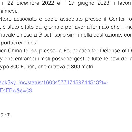
a il 22 dicembre 2022 e il 27 giugno 2023, i lavori
mi mesi.
ettore associato e socio associato presso il Center fo
, è stato citato dal giornale per aver affermato che il 
navale cinese a Gibuti sono simili nella costruzione, co
 portaerei cinesi. 
nior China fellow presso la Foundation for Defense of 
y che entrambi i moli possono gestire tutte le navi della
Type 300 Fujian, che si trova a 300 metri.
/BlackSky_Inc/status/1683457747159744513?t=-
iE4EBw&s=09
SINT