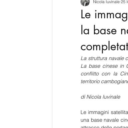
Nicola Iuvinale
25 
CyberSecurity
Information Te
Le immagi
Francia
USA
Nuova Zel
la base n
completa
Italia
Australia
Germani
La struttura navale 
La base cinese in C
Polo Nord
conflitto con la Ci
territorio cambogian
di Nicola Iuvinale 
Le immagini satellit
una base navale cin
attracco delle portae