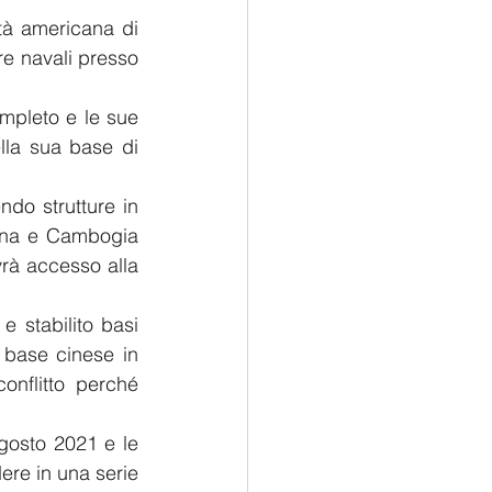
tà americana di 
e navali presso 
pleto e le sue 
lla sua base di 
ndo strutture in 
ina e Cambogia 
rà accesso alla 
 stabilito basi 
 base cinese in 
nflitto perché 
agosto 2021 e le 
re in una serie 