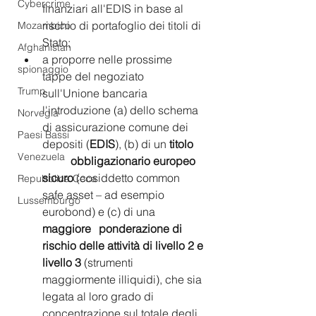
Cybercrime
finanziari all'EDIS in base al 
rischio di portafoglio dei titoli di 
Mozambico
Stato;
Afghanistan
a proporre nelle prossime 
spionaggio
tappe del negoziato 
Trump
sull'Unione bancaria 
l'introduzione (a) dello schema 
Norvegia
di assicurazione comune dei 
Paesi Bassi
depositi (
EDIS
), (b) di un 
titolo 
Venezuela
	obbligazionario europeo 
sicuro 
(cosiddetto common 
Repubblica Ceca
safe asset – ad esempio 
Lussemburgo
eurobond) e (c) di una 
maggiore 	ponderazione di 
rischio delle attività di livello 2 e 
livello 3 
(strumenti 
maggiormente illiquidi), che sia 
legata al loro grado di 
concentrazione sul totale degli 