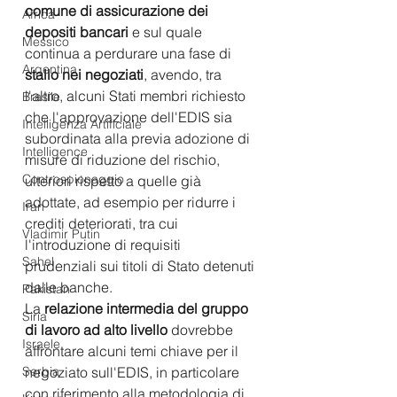
comune di assicurazione dei 
Africa
depositi bancari 
e sul quale 
Messico
continua a perdurare una fase di 
Argentina
stallo nei negoziati
, avendo, tra 
l'altro, alcuni Stati membri richiesto 
Brasile
che l'approvazione dell'EDIS sia 
Intelligenza Artificiale
subordinata alla previa adozione di 
Intelligence
misure di riduzione del rischio, 
Controspionaggio
ulteriori rispetto a quelle già 
adottate, ad esempio per ridurre i 
Iran
crediti deteriorati, tra cui 
Vladimir Putin
l'introduzione di requisiti 
Sahel
prudenziali sui titoli di Stato detenuti 
dalle banche.
Pakistan
La 
relazione intermedia del gruppo 
Siria
di lavoro ad alto livello 
dovrebbe 
Israele
affrontare alcuni temi chiave per il 
Serbia
negoziato sull'EDIS, in particolare 
con riferimento alla metodologia di 