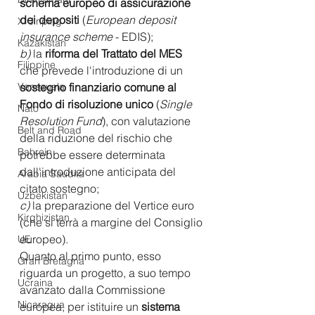
schema europeo di assicurazione 
dei depositi 
(
European deposit 
Xi Jinping
insurance scheme
 - EDIS);
Kazakistan
b) 
la 
riforma del Trattato del MES 
Filippine
che prevede l'introduzione di un 
Venezuela
sostegno finanziario comune al 
Fondo di risoluzione unico 
(
Single 
Nato
Resolution Fund
), con valutazione 
Belt and Road
della riduzione del rischio che 
Bahrein
potrebbe essere determinata 
dall'introduzione anticipata del 
Arabia Saudita
citato sostegno;
Uzbekistan
c) 
la preparazione del Vertice euro 
Kirghizistan
(che si terrà a margine del Consiglio 
europeo).
UE
Quanto al primo punto, esso 
Gran Bretagna
riguarda un progetto, a suo tempo 
Ucraina
avanzato dalla Commissione 
Nicaragua
europea, per istituire un 
sistema 