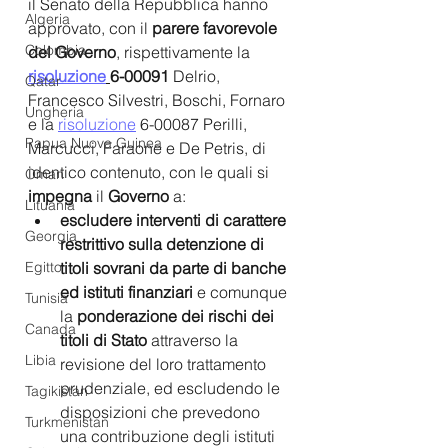
il Senato della Repubblica hanno 
Algeria
approvato, con il 
parere favorevole 
Colombia
del Governo
, rispettivamente la 
risoluzione
6-00091 
Delrio, 
Qatar
Francesco Silvestri, Boschi, Fornaro 
Ungheria
e la 
risoluzione
 6-00087 Perilli, 
Papua Nuova Guinea
Marcucci, Faraone e De Petris, di 
identico contenuto, con le quali si 
Oman
impegna 
il 
Governo 
a:
Lituania
escludere interventi di carattere 
Georgia
restrittivo sulla detenzione di 
Egitto
titoli sovrani da parte di banche 
ed istituti finanziari 
e comunque 
Tunisia
la 
ponderazione dei rischi dei 
Canada
titoli di Stato 
attraverso la 
Libia
revisione del loro trattamento 
prudenziale, ed escludendo le 
Tagikistan
disposizioni che prevedono 
Turkmenistan
una contribuzione degli istituti 