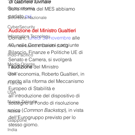
di Gabriele Iuvinale
Geoeconomia
Sulla riforma del MES abbiamo 
parlato 
qui.
Sicurezza Nazionale
CyberSecurity
Audizione del Ministro Gualtieri
Information Tecnology
Domani, 
l
unedì 30 novembre
 alle 
10, nelle Commissioni congiunte 
America-Latina e Caraibi (LAC)
Bilancio, Finanze e Politiche UE di 
Indo-Pacifico
Senato e Camera, si svolgerà 
Medio Oriente
l'audizione 
del Ministro 
Cina
dell'economia, Roberto Gualtieri, in 
merito alla riforma del Meccanismo 
Francia
Europeo di Stabilità e 
USA
all'introduzione del dispositivo di 
Nuova Zelanda
sostegno al Fondo di risoluzione 
unico (
Common Backstop
), in vista 
Russia
dell'Eurogruppo previsto per lo 
Giappone
stesso giorno.
India