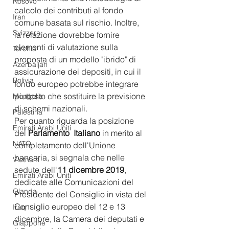
Kosovo
calcolo dei contributi al fondo 
Iran
comune basata sul rischio. Inoltre, 
Svizzera
la relazione dovrebbe fornire 
elementi di valutazione sulla 
Turchia
proposta di un modello "ibrido" di 
Azerbaijan
assicurazione dei depositi, in cui il 
Bolivia
fondo europeo potrebbe integrare 
piuttosto che sostituire la previsione 
Mongolia
di schemi nazionali.
Palestina
Per quanto riguarda la posizione 
Emirati Arabi Uniti
del 
Parlamento  Italiano
 in merito al 
NATO
completamento dell'Unione 
bancaria, si segnala che nelle 
Vietnam
sedute dell'
11 dicembre 2019
, 
Emirati Arabi Uniti
dedicate alle Comunicazioni del 
Olanda
Presidente del Consiglio in vista del 
Consiglio europeo del 12 e 13 
Iraq
dicembre, la Camera dei deputati e 
Giappone