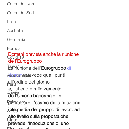
Corea del Nord
Corea del Sud
Italia
Australia
Germania
Europa
Domani prevista anche la riunione 
Covid-19
dell'Eurogruppo
Taiwan
La riunione dell'
Eurogruppo 
di 
domani
 prevede quali punti 
Asia centrale
all'ordine del giorno:
Perù
a) 
l'ulteriore 
rafforzamento 
Alaska
dell'Unione bancaria 
e, in 
Polo Nord
particolare, 
l'esame della relazione 
intermedia del gruppo di lavoro ad 
Artico
alto livello sulla proposta che 
Uiguri
prevede l'introduzione di uno 
Diritti umani