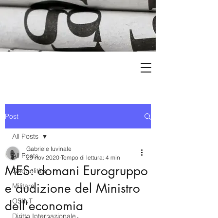
Post
All Posts
Gabriele Iuvinale
All Posts
29 nov 2020
Tempo di lettura: 4 min
MES: domani Eurogruppo
Geopolitica
e audizione del Ministro
Militare
OSINT
dell'economia
Diritto Internazionale