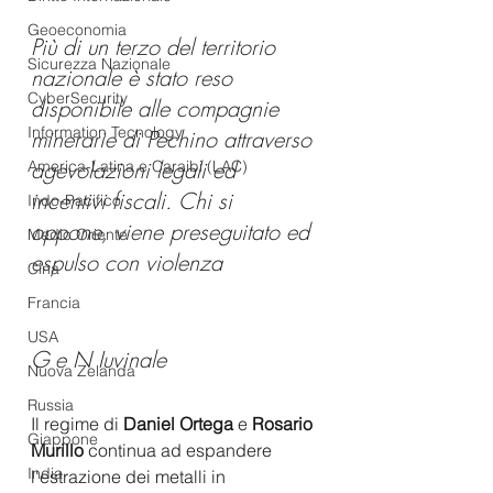
Geoeconomia
Più di un terzo del territorio 
Sicurezza Nazionale
nazionale è stato reso 
CyberSecurity
disponibile alle compagnie 
Information Tecnology
minerarie di Pechino attraverso 
agevolazioni legali ed 
America-Latina e Caraibi (LAC)
incentivi fiscali. Chi si 
Indo-Pacifico
oppone, viene preseguitato ed 
Medio Oriente
espulso con violenza 
Cina
Francia
USA
G e N Iuvinale
Nuova Zelanda
Russia
Il regime di 
Daniel Ortega 
e 
Rosario 
Giappone
Murillo 
continua ad espandere 
India
l'estrazione dei metalli in 