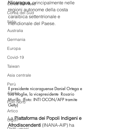
Nicaragua
, principalmente nelle 
Corea del Nord
regioni autonome della costa 
Corea del Sud
caraibica settentrionale e 
Italia
meridionale del Paese.
Australia
Germania
Europa
Covid-19
Taiwan
Asia centrale
Perù
Il presidente nicaraguense Daniel Ortega e 
Alaska
sua moglie, la vicepresidente  Rosario 
Murillo. (Foto: INTI OCON/AFP tramite 
Polo Nord
Getty) 
Artico
La 
Piattaforma dei Popoli Indigeni e 
Uiguri
Afrodiscendenti
 (INANA-AIP) ha 
Diritti umani