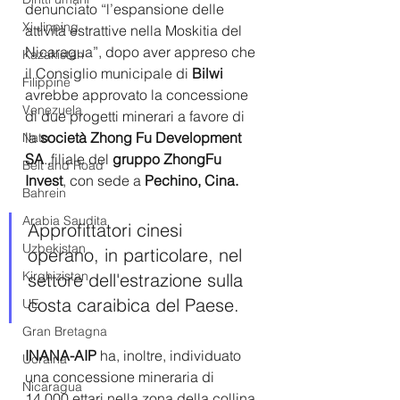
denunciato “l’espansione delle 
Xi Jinping
attività estrattive nella Moskitia del 
Nicaragua”, dopo aver appreso che 
Kazakistan
il Consiglio municipale di 
Bilwi 
Filippine
avrebbe approvato la concessione 
Venezuela
di due progetti minerari a favore di 
la 
società Zhong Fu Development 
Nato
SA
.,filiale del 
gruppo ZhongFu 
Belt and Road
Invest
, con sede a 
Pechino, Cina.
Bahrein
Arabia Saudita
Approfittatori cinesi 
Uzbekistan
operano, in particolare, nel 
Kirghizistan
settore dell'estrazione sulla 
costa caraibica del Paese. 
UE
Gran Bretagna
INANA-AIP
 ha, inoltre, individuato 
Ucraina
una concessione mineraria di 
Nicaragua
14.000 ettari nella zona della collina 