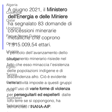
Algeria
A giugno 2021, il 
Ministero 
Colombia
dell'Energia e delle Miniere
Qatar
ha segnalato 83 domande di 
Ungheria
concessioni minerarie 
Papua Nuova Guinea
metalliche che coprono 
1.915.009,54 ettari.
Oman
Lituania
Il pericolo dell’avanzamento dello 
sfruttamento minerario risiede nel 
Georgia
fatto che esso minaccia l’esistenza 
Egitto
delle popolazioni indigene e di 
Tunisia
discendenza afro. Ciò è evidente 
nelle attività imposte a questi gruppi 
Canada
e nell'uso di 
varie forme di violenza
Libia
per 
perseguitarli ed espellerli 
 dalle 
Tagikistan
loro terre se si oppongono, ha 
Turkmenistan
denunciato l'
INANA-AIP
. 