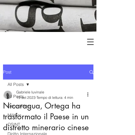
Post
All Posts
Gabriele Iuvinale
All Posts
19 set 2023
Tempo di lettura: 4 min
Nicaragua, Ortega ha
Geopolitica
trasformato il Paese in un
Militare
OSINT
distretto minerario cinese
Diritto Internazionale