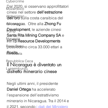
Cybercrime
Dal 2020, si osservano approfittatori 
Mozambico
cinesi nel settore 
dell'estrazione 
Afghanistan
dell'oro
 sulla costa caraibica del 
Nicaragua.  Oltre alla 
Zhong Fu  
spionaggio
Development
, le aziende cinesi 
Trump
Santa Rita Mining Company SA 
e 
Norvegia
HYTS Resource Developments
Paesi Bassi
possiedono circa 33.000 ettari a 
Rosita.
Venezuela
Repubblica Ceca
Il Nicaragua è diventato un 
Lussemburgo
distretto minerario cinese
Negli ultimi anni, il presidente 
Daniel Ortega 
ha accelerato 
l’espansione dell’estrattivismo 
minerario in Nicaragua. Tra il 2014 e 
il 2021, secondo 
i dati del Ministero 