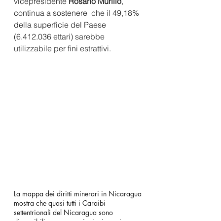
vicepresidente
 Rosario Murillo
, 
continua a sostenere  che il 49,18% 
della superficie del Paese 
(6.412.036 ettari) sarebbe 
utilizzabile per fini estrattivi.
La mappa dei diritti minerari in Nicaragua 
mostra che quasi tutti i Caraibi 
settentrionali del Nicaragua sono 