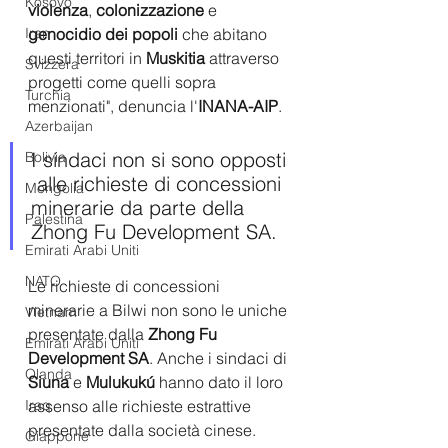
Kosovo
violenza
, 
colonizzazione
 e 
genocidio dei popoli
 che abitano 
Iran
questi territori in 
Muskitia
 attraverso 
Svizzera
progetti come quelli sopra 
Turchia
menzionati", denuncia l'
INANA-AIP
.
Azerbaijan
I sindaci non si sono opposti 
Bolivia
 alle richieste di concessioni 
Mongolia
minerarie da parte della 
Palestina
Zhong Fu Development SA.
Emirati Arabi Uniti
NATO
Le richieste di concessioni 
minerarie a Bilwi non sono le uniche 
Vietnam
presentate dalla 
Zhong Fu 
Emirati Arabi Uniti
Development SA
. Anche i sindaci di 
Olanda
Siuna
 e 
Mulukukú 
hanno dato il loro 
assenso alle richieste estrattive 
Iraq
presentate dalla società cinese.
Giappone