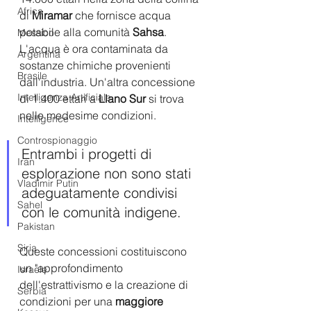
Africa
di 
Miramar
 che fornisce acqua 
potabile alla comunità 
Sahsa
. 
Messico
L'acqua è ora contaminata da 
Argentina
sostanze chimiche provenienti 
Brasile
dall'industria. Un'altra concessione 
Intelligenza Artificiale
di 1.400 ettari a 
Llano Sur
 si trova 
nelle medesime condizioni. 
Intelligence
Controspionaggio
Entrambi i progetti di 
Iran
esplorazione non sono stati 
Vladimir Putin
adeguatamente condivisi 
Sahel
con le comunità indigene. 
Pakistan
Siria
Queste concessioni costituiscono 
un "approfondimento 
Israele
dell'estrattivismo e la creazione di 
Serbia
condizioni per una 
maggiore 