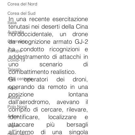
Corea del Nord
Corea del Sud
In una recente esercitazione 
Italia
tenutasi nei deserti della Cina 
Australia
nordoccidentale, un drone 
da ricognizione armato GJ-2 
Germania
ha condotto ricognizioni e 
Europa
addestramento di attacchi in 
Covid-19
uno scenario di 
Taiwan
combattimento realistico.
Gli operatori dei droni, 
Asia centrale
operando da remoto in una 
Perù
posizione lontana 
Alaska
dall'aerodromo, avevano il 
Polo Nord
compito di cercare, rilevare, 
identificare, localizzare e 
Artico
attaccare più bersagli 
Uiguri
all'interno di una singola 
Diritti umani