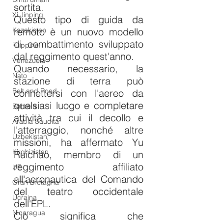
sortita.
Xi Jinping
Questo tipo di guida da 
Kazakistan
remoto è un nuovo modello 
di combattimento sviluppato 
Filippine
dal reggimento quest'anno.
Venezuela
Quando necessario, la 
Nato
stazione di terra può 
Belt and Road
connettersi con l'aereo da 
qualsiasi luogo e completare 
Bahrein
attività tra cui il decollo e 
Arabia Saudita
l'atterraggio, nonché altre 
Uzbekistan
missioni, ha affermato Yu 
Kirghizistan
Ruichao, membro di un 
reggimento affiliato 
UE
all'aeronautica del Comando 
Gran Bretagna
del teatro occidentale 
Ucraina
dell'EPL.
Nicaragua
Ciò significa che 