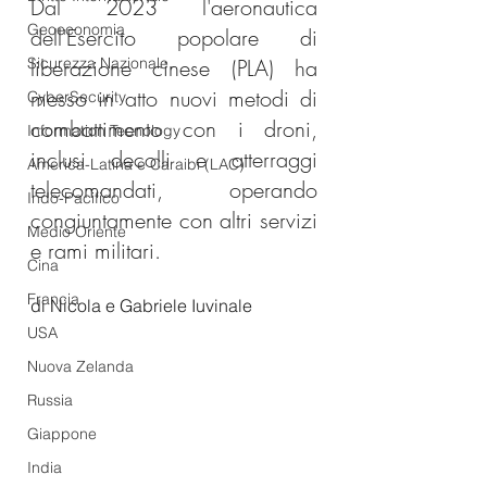
Dal 2023 l'aeronautica 
Geoeconomia
dell'Esercito popolare di 
Sicurezza Nazionale
liberazione cinese (PLA) ha 
messo in atto nuovi metodi di 
CyberSecurity
combattimento con i droni, 
Information Tecnology
inclusi decolli e atterraggi 
America-Latina e Caraibi (LAC)
telecomandati, operando 
Indo-Pacifico
congiuntamente con altri servizi 
Medio Oriente
e rami militari.
Cina
Francia
di Nicola e Gabriele Iuvinale
USA
Nuova Zelanda
Russia
Giappone
India