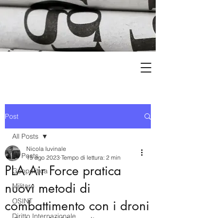
Post
All Posts
Nicola Iuvinale
All Posts
15 ago 2023
Tempo di lettura: 2 min
PLA Air Force pratica
Geopolitica
nuovi metodi di
Militare
OSINT
combattimento con i droni
Diritto Internazionale