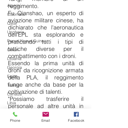
reggimento.
Algeria
Fu Qianshao, un esperto di 
Colombia
aviazione militare cinese, ha 
Qatar
dichiarato che l'aeronautica 
Ungheria
dell'EPL sta esplorando e 
praticando tutti i tipi di 
Papua Nuova Guinea
tattiche diverse per il 
Oman
combattimento con i droni.
Lituania
Essendo la prima unità di 
Georgia
droni da ricognizione armata 
Egitto
della PLA, il reggimento 
funge anche da base per la 
Tunisia
coltivazione di talenti.
Canada
"Possiamo trasferire il 
Libia
personale ad altre unità in 
Tagikistan
modo completo e 
sistematico, inclusi operatori 
Turkmenistan
Phone
Email
Facebook
di droni, pianificatori di 