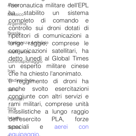
l'aeronautica militare dell'EPL 
Africa
ha stabilito un sistema 
Messico
completo di comando e 
Argentina
controllo sui droni dotati di 
Brasile
ripetitori di comunicazioni a 
lungo raggio, comprese le 
Intelligenza Artificiale
comunicazioni satellitari, ha 
Intelligence
detto lunedì al Global Times 
Controspionaggio
un esperto militare cinese 
Iran
che ha chiesto l'anonimato.
Il reggimento di droni ha 
Vladimir Putin
anche svolto esercitazioni 
Sahel
congiunte con altri servizi e 
Pakistan
rami militari, comprese unità 
Siria
missilistiche a lungo raggio 
Israele
dell'esercito PLA, forze 
speciali e 
aerei con 
Serbia
equipaggio
.