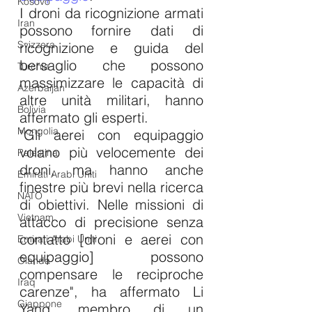
Kosovo
I droni da ricognizione armati 
Iran
possono fornire dati di 
Svizzera
ricognizione e guida del 
bersaglio che possono 
Turchia
massimizzare le capacità di 
Azerbaijan
altre unità militari, hanno 
Bolivia
affermato gli esperti.
Mongolia
"Gli aerei con equipaggio 
volano più velocemente dei 
Palestina
droni, ma hanno anche 
Emirati Arabi Uniti
finestre più brevi nella ricerca 
NATO
di obiettivi. Nelle missioni di 
Vietnam
attacco di precisione senza 
contatto [droni e aerei con 
Emirati Arabi Uniti
equipaggio] possono 
Olanda
compensare le reciproche 
Iraq
carenze", ha affermato Li 
Giappone
Yang, membro di un 