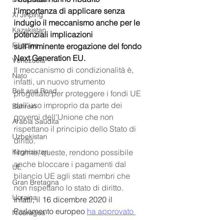
l'importanza di applicare senza 
Xi Jinping
indugio il meccanismo anche per le 
Kazakistan
potenziali implicazioni 
Filippine
sull'imminente erogazione del fondo 
Next Generation EU.
Venezuela
Il meccanismo di condizionalità è, 
Nato
infatti, un nuovo strumento 
Belt and Road
progettato per proteggere i fondi UE 
dall'uso improprio da parte dei 
Bahrein
governi dell'Unione che non 
Arabia Saudita
rispettano il principio dello Stato di 
Uzbekistan
diritto.
Norme, queste, rendono possibile 
Kirghizistan
anche bloccare i pagamenti dal 
UE
bilancio UE agli stati membri che 
Gran Bretagna
non rispettano lo stato di diritto.
Ucraina
Infatti, il 16 dicembre 2020 il 
Parlamento europeo 
ha approvato 
Nicaragua