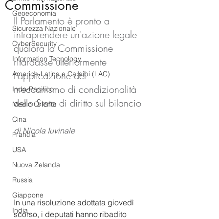
Commissione
Geoeconomia
Il Parlamento è pronto a 
Sicurezza Nazionale
intraprendere un'azione legale 
CyberSecurity
qualora la Commissione 
Information Tecnology
ritardasse ulteriormente 
l'applicazione del 
America-Latina e Caraibi (LAC)
meccanismo di condizionalità 
Indo-Pacifico
dello Stato di diritto sul bilancio
Medio Oriente
Cina
di Nicola Iuvinale
Francia
USA
Nuova Zelanda
Russia
Giappone
In una risoluzione adottata giovedì 
India
scorso, i deputati hanno ribadito 