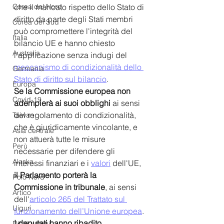
che il mancato rispetto dello Stato di 
Corea del Nord
diritto da parte degli Stati membri 
Corea del Sud
può compromettere l'integrità del 
Italia
bilancio UE e hanno chiesto 
Australia
l’applicazione senza indugi del 
meccanismo di condizionalità dello 
Germania
Stato di diritto sul bilancio
.
Europa
Se la Commissione europea non 
Covid-19
adempierà ai suoi obblighi
 ai sensi 
del regolamento di condizionalità, 
Taiwan
che è giuridicamente vincolante, e 
Asia centrale
non attuerà tutte le misure 
Perù
necessarie per difendere gli 
Alaska
interessi finanziari e i 
valori
 dell'UE,
il Parlamento porterà la 
Polo Nord
Commissione in tribunale
, ai sensi 
Artico
dell'
articolo 265 del Trattato sul 
Uiguri
funzionamento dell’Unione europea
.
I deputati hanno ribadito 
Diritti umani