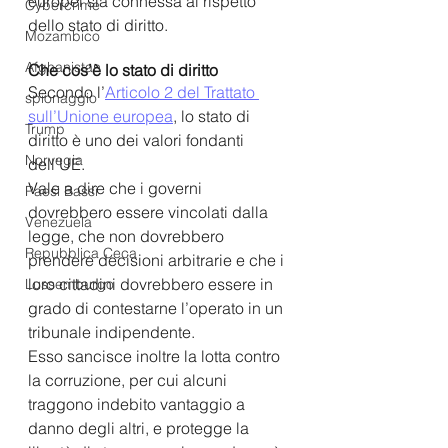
europei sia connessa al rispetto 
Cybercrime
dello stato di diritto.
Mozambico
Afghanistan
Che cos’è lo stato di diritto
Secondo l’
Articolo 2 del Trattato 
spionaggio
sull’Unione europea
, lo stato di 
Trump
diritto è uno dei valori fondanti 
Norvegia
dell’UE. 
Vale a dire che i governi 
Paesi Bassi
dovrebbero essere vincolati dalla 
Venezuela
legge, che non dovrebbero 
Repubblica Ceca
prendere decisioni arbitrarie e che i 
loro cittadini dovrebbero essere in 
Lussemburgo
grado di contestarne l’operato in un 
tribunale indipendente.
Esso sancisce inoltre la lotta contro 
la corruzione, per cui alcuni 
traggono indebito vantaggio a 
danno degli altri, e protegge la 