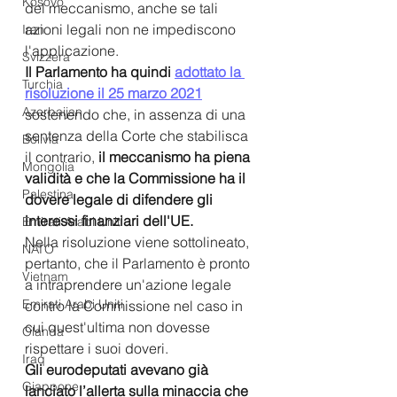
Kosovo
del meccanismo, anche se tali 
azioni legali non ne impediscono 
Iran
l'applicazione.
Svizzera
Il Parlamento ha quindi 
adottato la 
Turchia
risoluzione il 25 marzo 2021
Azerbaijan
sostenendo che, in assenza di una 
sentenza della Corte che stabilisca 
Bolivia
il contrario, 
il meccanismo ha piena 
Mongolia
validità e che la Commissione ha il 
Palestina
dovere legale di difendere gli 
interessi finanziari dell'UE. 
Emirati Arabi Uniti
Nella risoluzione viene sottolineato, 
NATO
pertanto, che il Parlamento è pronto 
Vietnam
a intraprendere un'azione legale 
Emirati Arabi Uniti
contro la Commissione nel caso in 
cui quest'ultima non dovesse 
Olanda
rispettare i suoi doveri.
Iraq
Gli eurodeputati avevano già 
Giappone
lanciato l’allerta sulla minaccia che 