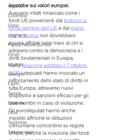
incombe sui valori europei. 
Algeria
Avevano infatti rimarcato come i 
Colombia
fondi UE provenienti dal 
bilancio a 
Qatar
lungo termine dell’UE
 e dal 
piano 
per la ripresa
 non dovrebbero 
Ungheria
essere affidati nelle mani di chi si 
Papua Nuova Guinea
adopera contro la democrazia e i 
Oman
diritti fondamentali in Europa.
Lituania
Nella 
relazione adottata il 7 ottobre 
2020
 i deputati hanno invocato un 
Georgia
rafforzamento dello stato di diritto in 
Egitto
tutta Europa, attraverso nuovi 
Tunisia
dispositivi e sanzioni efficaci per gli 
stati membri in caso di violazione. 
Canada
Gli eurodeputati hanno anche 
Libia
insistito affinché le istituzioni 
Tagikistan
comunitarie concordino su regole 
Turkmenistan
chiare, perché la ricezione dei fondi 