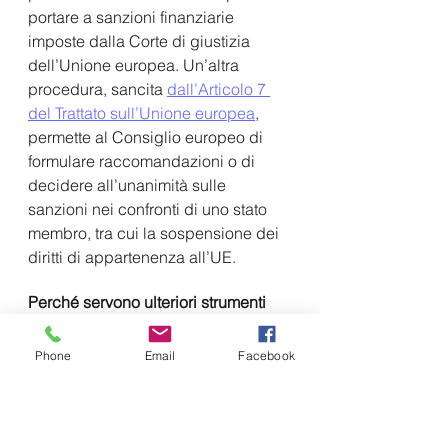
portare a sanzioni finanziarie 
imposte dalla Corte di giustizia 
dell’Unione europea. Un’altra 
procedura, sancita 
dall’Articolo 7 
del Trattato sull’Unione europea
, 
permette al Consiglio europeo di 
formulare raccomandazioni o di 
decidere all’unanimità sulle 
sanzioni nei confronti di uno stato 
membro, tra cui la sospensione dei 
diritti di appartenenza all’UE.
Perché servono ulteriori strumenti
Secondo gli europarlamentari, tutti 
gli strumenti finora adottati sono 
Phone
Email
Facebook
insufficienti. 
Durante le audizioni in corso a 
norma dell’articolo 7 riguardo alla 
Polonia e all’Ungheria
, il Parlamento 