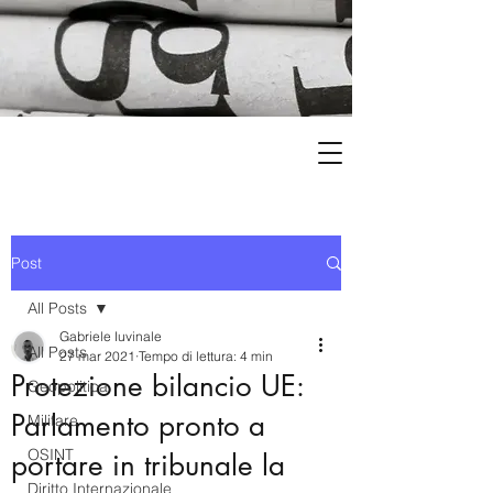
Post
All Posts
Gabriele Iuvinale
All Posts
27 mar 2021
Tempo di lettura: 4 min
Protezione bilancio UE:
Geopolitica
Parlamento pronto a
Militare
OSINT
portare in tribunale la
Diritto Internazionale