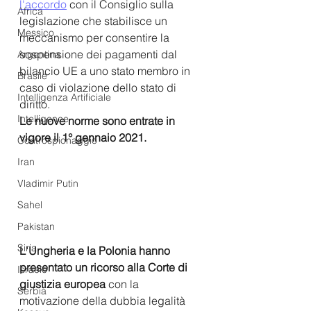
l'accordo
 con il Consiglio sulla 
Africa
legislazione che stabilisce un 
Messico
meccanismo per consentire la 
sospensione dei pagamenti dal 
Argentina
bilancio UE a uno stato membro in 
Brasile
caso di violazione dello stato di 
Intelligenza Artificiale
diritto.
Intelligence
Le nuove norme sono entrate in 
vigore il 1° gennaio 2021. 
Controspionaggio
Iran
Vladimir Putin
Sahel
Pakistan
Siria
L'Ungheria e la Polonia hanno 
presentato un ricorso alla Corte di 
Israele
giustizia europea 
con la 
Serbia
motivazione della dubbia legalità 