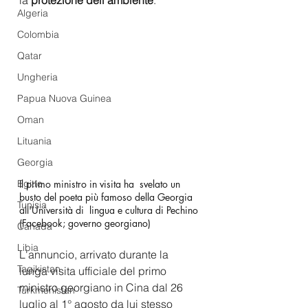
Algeria
Colombia
Qatar
Ungheria
Papua Nuova Guinea
Oman
Lituania
Georgia
Il primo ministro in visita ha  svelato un 
Egitto
busto del poeta più famoso della Georgia 
Tunisia
all'Università di  lingua e cultura di Pechino 
(Facebook; governo georgiano) 
Canada
Libia
L'annuncio, arrivato durante la 
Tagikistan
lunga visita ufficiale del primo 
ministro georgiano in Cina dal 26 
Turkmenistan
luglio al 1° agosto da lui stesso 