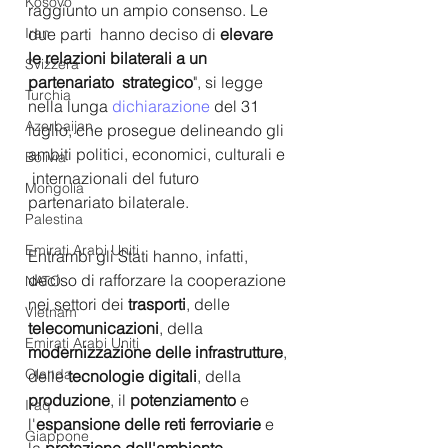
Kosovo
raggiunto un ampio consenso. Le 
due parti  hanno deciso di
 elevare 
Iran
le relazioni bilaterali a un 
Svizzera
partenariato  strategico
", si legge 
Turchia
nella lunga 
dichiarazione
 del 31 
Azerbaijan
luglio, che prosegue delineando gli 
ambiti politici, economici, culturali e 
Bolivia
 internazionali del futuro 
Mongolia
partenariato bilaterale. 
Palestina
Emirati Arabi Uniti
Entrambi gli Stati hanno, infatti, 
deciso di rafforzare la cooperazione 
NATO
nei settori dei 
trasporti
, delle 
Vietnam
telecomunicazioni
, della 
Emirati Arabi Uniti
modernizzazione delle infrastrutture
, 
Olanda
delle 
tecnologie digitali
, della
produzione
, il
 potenziamento
 e  
Iraq
l'
espansione delle reti ferroviarie
 e 
Giappone
la 
protezione dell'ambiente
.