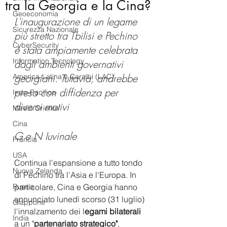
tra la Georgia e la Cina?
Geoeconomia
L'inaugurazione di un legame 
Sicurezza Nazionale
più stretto tra Tbilisi e Pechino 
CyberSecurity
è stata ampiamente celebrata 
Information Tecnology
dagli ambienti governativi 
georgiani. Tuttavia, andrebbe 
America-Latina e Caraibi (LAC)
presa con diffidenza per 
Indo-Pacifico
diversi motivi
Medio Oriente
Cina
G e N Iuvinale
Francia
USA
Continua l'espansione a tutto tondo 
Nuova Zelanda
di Pechino tra l'Asia e l'Europa. In 
Russia
particolare, Cina e Georgia hanno 
annunciato lunedì scorso (31 luglio) 
Giappone
l'innalzamento dei l
egami bilaterali
India
a un "
partenariato strategico"
, 