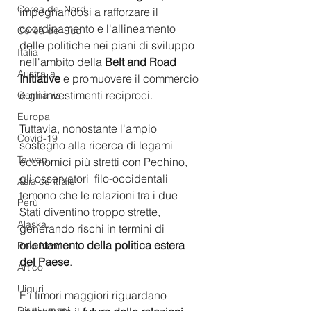
Corea del Nord
impegnandosi a rafforzare il 
coordinamento e l'allineamento 
Corea del Sud
delle politiche nei piani di sviluppo 
Italia
nell'ambito della 
Belt and Road 
Australia
Initiative
 e promuovere il commercio 
e gli investimenti reciproci. 
Germania
Europa
Tuttavia, nonostante l'ampio 
Covid-19
sostegno alla ricerca di legami 
Taiwan
economici più stretti con Pechino, 
gli osservatori  filo-occidentali 
Asia centrale
temono che le relazioni tra i due 
Perù
Stati diventino troppo strette, 
Alaska
generando rischi in termini di 
orientamento della politica estera 
Polo Nord
del Paese
. 
Artico
Uiguri
E i timori maggiori riguardano 
Diritti umani