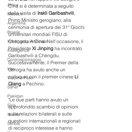
Africa
Cina si è determinata a seguito 
della visita di 
Irakli Garibashvili
, 
Messico
Primo Ministro gerogiano, alla 
Argentina
cerimonia di apertura dei 31° Giochi 
Brasile
universitari mondiali FISU di 
Chengdu in Cina. Nell'occasione, il 
Intelligenza Artificiale
Presidente 
Xi Jinping 
ha incontrato 
Intelligence
Garibashvili a Chengdu. 
Controspionaggio
Successvamente, il Premier della 
Iran
Gerogia ha avuto anche un 
colloquio con il premier cinese 
Li 
Vladimir Putin
Qiang
 a Pechino. 
Sahel
Pakistan
"Le due parti hanno avuto un 
Siria
approfondito scambio di opinioni 
sulle relazioni bilaterali e sulle 
Israele
questioni internazionali e regionali 
Serbia
di reciproco interesse e hanno 