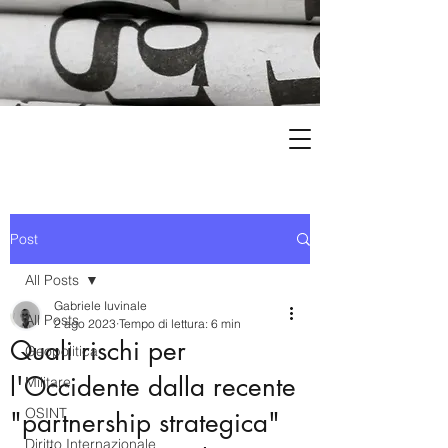
Post
All Posts
Gabriele Iuvinale
All Posts
2 ago 2023
Tempo di lettura: 6 min
Quali rischi per
Geopolitica
l'Occidente dalla recente
Militare
OSINT
"partnership strategica"
Diritto Internazionale