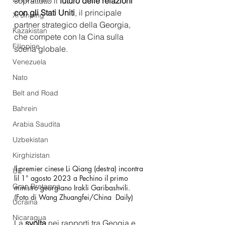
soprattutto il 
futuro delle relazioni 
con gli Stati Uniti
, il principale 
Xi Jinping
partner strategico della Georgia, 
Kazakistan
che compete con la Cina sulla 
Filippine
scena globale.
Venezuela
Nato
Belt and Road
Bahrein
Arabia Saudita
Uzbekistan
Kirghizistan
Il premier cinese Li Qiang (destra) incontra 
UE
lil 1° agosto 2023 a Pechino il primo 
Gran Bretagna
ministro georgiano Irakli Garibashvili.  
(Foto di Wang Zhuangfei/China  Daily) 
Ucraina
Nicaragua
La 
svolta
 nei rapporti tra Geogia e 