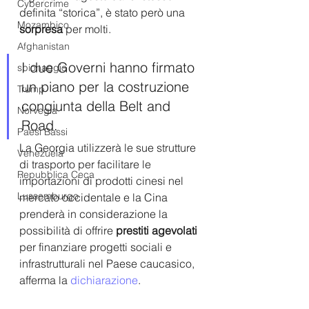
Cybercrime
definita “storica”, è stato però una 
Mozambico
sorpresa 
per molti.
Afghanistan
I due Governi hanno firmato 
spionaggio
un piano per la costruzione 
Trump
congiunta della Belt and 
Norvegia
Road.
Paesi Bassi
La Georgia utilizzerà le sue strutture 
Venezuela
di trasporto per facilitare le 
Repubblica Ceca
importazioni di prodotti cinesi nel 
Lussemburgo
mercato occidentale e la Cina 
prenderà in considerazione la 
possibilità di offrire 
prestiti agevolati
per finanziare progetti sociali e 
infrastrutturali nel Paese caucasico,  
afferma la 
dichiarazione
. 