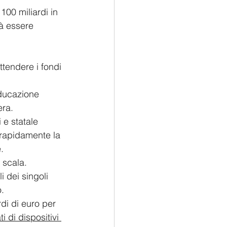
100 miliardi in 
rà essere 
ttendere i fondi 
educazione 
era.
 e statale 
 rapidamente la 
.
 scala.
i dei singoli 
o.
rdi di euro per 
 di dispositivi 