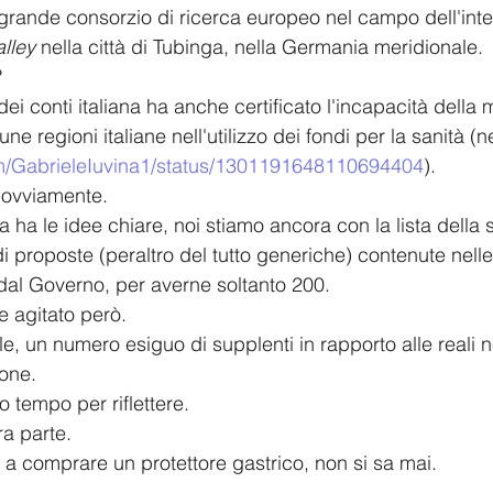
 grande consorzio di ricerca europeo nel campo dell'inte
alley
 nella città di Tubinga, nella Germania meridionale. 
?
dei conti italiana ha anche certificato l'incapacità della
une regioni italiane nell'utilizzo dei fondi per la sanità 
com/GabrieleIuvina1/status/1301191648110694404
).
, ovviamente.
 ha le idee chiare, noi stiamo ancora con la lista della
di proposte (peraltro del tutto generiche) contenute nell
dal Governo, per averne soltanto 200.
e agitato però.
le, un numero esiguo di supplenti in rapporto alle reali 
one.
 tempo per riflettere.
ra parte.
 a comprare un protettore gastrico, non si sa mai.