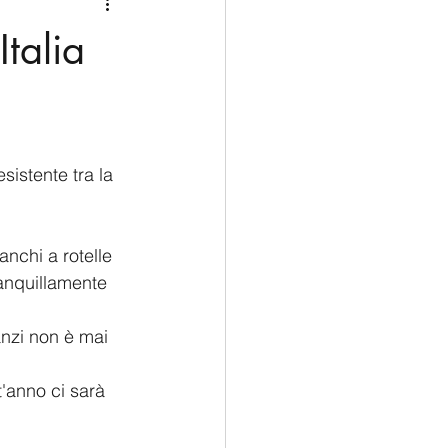
Medio Oriente
Cina
Italia
Corea del Sud
rù
Alaska
sistente tra la 
banchi a rotelle 
ranquillamente 
nzi non è mai 
'anno ci sarà 