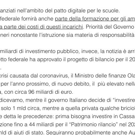
nziati nell'ambito del patto digitale per le scuole.
 federale fornirà anche 
parte della formazione per gli amm
a parte dei costi di questi incarichi
. Priorità del Govern
 oneri nonostante l'istruzione sia materia di responsabilità 
iliardi di investimento pubblico, invece, la notizia è arr
tto federale ha approvato il progetto di bilancio per il 2
.
 crisi causata dal coronavirus, il Ministro delle finanze Ol
 per l'anno prossimo, di nuovo debito, il  più elevato ne
 con circa 96 miliardi di euro.
 dicevamo, mentre il governo Italiano decide di “investire
solo 1 mld circa, mentre a quella privata qualche bricio
e detta le precedenze: prima bisogna investire in Cassa
ione fino a 44 miliardi per il “Patrimonio rilancio” nel 20
 mld di aiuti di stato. Seguiranno probabilmente anche Au