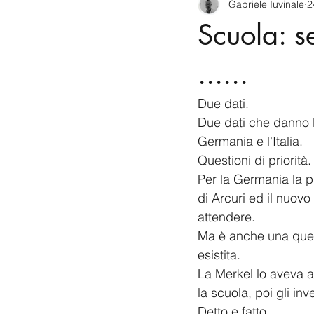
Gabriele Iuvinale
2
CyberSecurity
Information Te
Scuola: s
Francia
USA
Nuova Zel
......
Due dati.
Italia
Australia
Germani
Due dati che danno 
Germania e l'Italia.
Questioni di priorità.
Polo Nord
Per la Germania la pri
di Arcuri ed il nuovo
attendere.
Ma è anche una quest
esistita.
La Merkel lo aveva a
la scuola, poi gli inv
Detto e fatto.