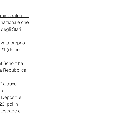
inistratori IT 
o nazionale che 
degli Stati 
ivata proprio 
021 (da noi 
af Scholz ha 
lla Repubblica 
” altrove.
la.
 Depositi e 
20, poi in 
tostrade e 