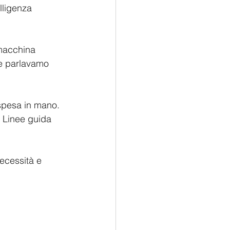
lligenza 
 macchina 
(ne parlavamo 
 spesa in mano.
e Linee guida 
necessità e 