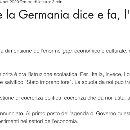
4 set 2020
Tempo di lettura: 3 min
cnology
America-Latina e Caraibi (LAC)
Indo-Pacifico
e la Germania dice e fa, l'
anda
Russia
Giappone
India
Corea del Nord
a
Europa
Covid-19
Taiwan
Asia centrale
Pe
la dimensione dell'enorme
 gap, 
economico e culturale, e
orità è ora l'istruzione scolastica. Per l'Italia, invece, i 
 e salvifico “Stato imprenditore”. La scuola da noi può t
ione di coerenza politica; coerenza che da noi latita, a
nnunciato. Al primo posto dell'agenda di Governo quest
estimenti nei settori dell'economia.