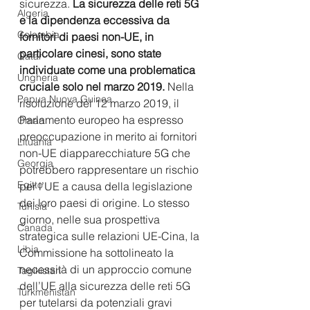
sicurezza. 
La sicurezza delle reti 5G 
Algeria
e la dipendenza eccessiva da 
Colombia
fornitori di paesi non-UE, in 
particolare cinesi, sono state 
Qatar
individuate come una problematica 
Ungheria
cruciale solo nel marzo 2019. 
Nella 
Papua Nuova Guinea
risoluzione del 12 marzo 2019, il 
Parlamento europeo ha espresso 
Oman
preoccupazione in merito ai fornitori 
Lituania
non-UE diapparecchiature 5G che 
Georgia
potrebbero rappresentare un rischio 
Egitto
per l’UE a causa della legislazione 
dei loro paesi di origine. Lo stesso 
Tunisia
giorno, nelle sua prospettiva 
Canada
strategica sulle relazioni UE-Cina, la 
Libia
Commissione ha sottolineato la 
necessità di un approccio comune 
Tagikistan
dell’UE alla sicurezza delle reti 5G 
Turkmenistan
per tutelarsi da potenziali gravi 