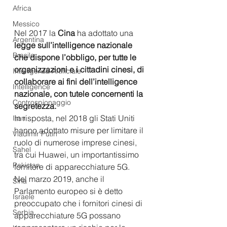
Africa
Messico
Nel 2017 la 
Cina
 ha adottato una 
Argentina
legge sull’intelligence nazionale 
Brasile
che dispone l’obbligo, per tutte le 
organizzazioni e i cittadini cinesi, di 
Intelligenza Artificiale
collaborare ai fini dell’intelligence 
Intelligence
nazionale, con tutele concernenti la 
Controspionaggio
segretezza.  
In risposta, nel 2018 gli Stati Uniti 
Iran
hanno adottato misure per limitare il 
Vladimir Putin
ruolo di numerose imprese cinesi, 
Sahel
tra cui Huawei, un importantissimo 
Pakistan
fornitore di apparecchiature 5G. 
Nel marzo 2019, anche il 
Siria
Parlamento europeo si è detto 
Israele
preoccupato che i fornitori cinesi di 
Serbia
apparecchiature 5G possano 