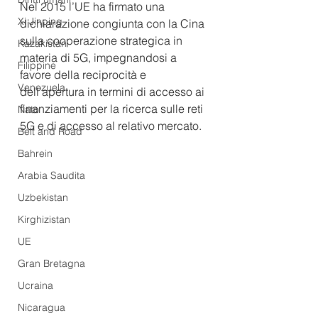
Nel 2015 l’UE ha firmato una 
Xi Jinping
dichiarazione congiunta con la Cina 
sulla cooperazione strategica in 
Kazakistan
materia di 5G, impegnandosi a 
Filippine
favore della reciprocità e 
Venezuela
dell’apertura in termini di accesso ai 
finanziamenti per la ricerca sulle reti 
Nato
5G e di accesso al relativo mercato.
Belt and Road
Bahrein
Arabia Saudita
Uzbekistan
Kirghizistan
UE
Gran Bretagna
Ucraina
Nicaragua