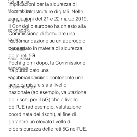
Cybercrime
implicazioni per la sicurezza di 
Mozambico
cruciali infrastrutture digitali. Nelle 
conclusioni del 21 e 22 marzo 2019, 
Afghanistan
il Consiglio europeo ha chiesto alla 
spionaggio
Commissione di formulare una 
Trump
raccomandazione su un approccio 
concertato in materia di sicurezza 
Norvegia
delle reti 5G.  
Paesi Bassi
Pochi giorni dopo, la Commissione 
Venezuela
ha pubblicato una 
raccomandazione contenente una 
Repubblica Ceca
serie di misure sia a livello 
Lussemburgo
nazionale (ad esempio, valutazione 
dei rischi per il 5G) che a livello 
dell’UE (ad esempio, valutazione 
coordinata dei rischi), al fine di 
garantire un elevato livello di 
cibersicurezza delle reti 5G nell’UE. 