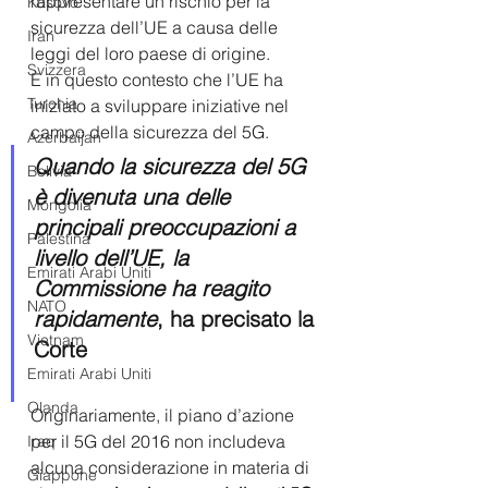
rappresentare un rischio per la 
Kosovo
sicurezza dell’UE a causa delle 
Iran
leggi del loro paese di origine.  
Svizzera
È in questo contesto che l’UE ha 
Turchia
iniziato a sviluppare iniziative nel 
campo della sicurezza del 5G.  
Azerbaijan
Quando la sicurezza del 5G 
Bolivia
è divenuta una delle 
Mongolia
principali preoccupazioni a 
Palestina
livello dell’UE, la 
Emirati Arabi Uniti
Commissione ha reagito 
NATO
rapidamente
, ha precisato la 
Vietnam
Corte 
Emirati Arabi Uniti
Olanda
Originariamente, il piano d’azione 
per il 5G del 2016 non includeva 
Iraq
alcuna considerazione in materia di 
Giappone