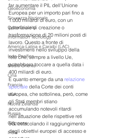
far aumentare il PIL dell'Unione 
Geoeconomia
Europea per un importo pari fino a 
Sicurezza Nazionale
1.000 miliardi di euro, con un 
potenziale di creazione o 
CyberSecurity
trasformazione di 20 milioni posti di 
Information Tecnology
lavoro. Questo a fronte di 
America-Latina e Caraibi (LAC)
investimenti nello sviluppo della 
Indo-Pacifico
rete che, sempre a livello Ue, 
potrebbero toccare a quella data i 
Medio Oriente
400 miliardi di euro.
Cina
È quanto emerge da una 
relazione 
Francia
speciale
 della Corte dei conti 
europea, che sottolinea, però, come 
USA
gli Stati membri stiano 
Nuova Zelanda
accumulando notevoli ritardi 
Russia
nell’attuazione delle rispettive reti 
Giappone
5G, ostacolando il raggiungimento 
degli obiettivi europei di accesso e 
India