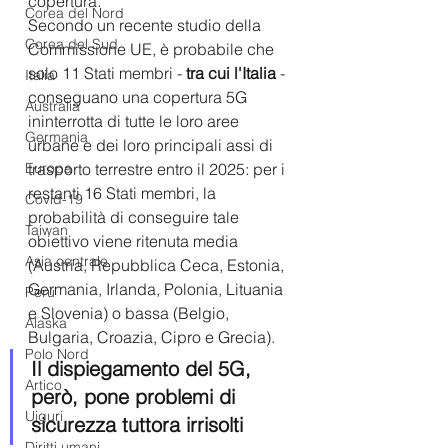
copertura.
Corea del Nord
Secondo un recente studio della 
Corea del Sud
Commissione UE, è probabile che 
solo 11 Stati membri - 
tra cui l'Italia
 - 
Italia
conseguano una copertura 5G 
Australia
ininterrotta di tutte le loro aree 
Germania
urbane e dei loro principali assi di 
Europa
trasporto terrestre entro il 2025: per i 
restanti 16 Stati membri, la 
Covid-19
probabilità di conseguire tale 
Taiwan
obiettivo viene ritenuta media 
Asia centrale
(Austria, Repubblica Ceca, Estonia, 
Germania, Irlanda, Polonia, Lituania 
Perù
e Slovenia) o bassa (Belgio, 
Alaska
Bulgaria, Croazia, Cipro e Grecia).
Polo Nord
Il dispiegamento del 5G, 
Artico
però, pone problemi di 
Uiguri
sicurezza tuttora irrisolti
Diritti umani