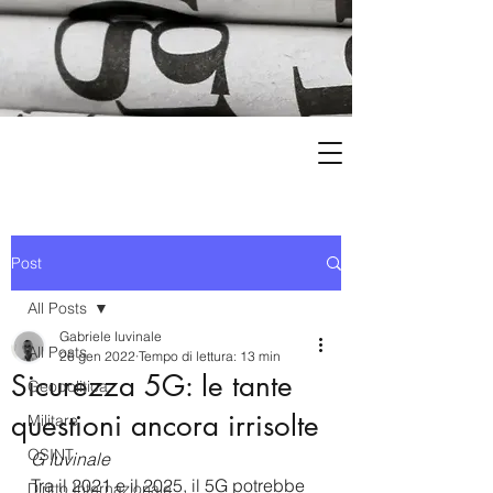
Post
All Posts
Gabriele Iuvinale
All Posts
26 gen 2022
Tempo di lettura: 13 min
Sicurezza 5G: le tante
Geopolitica
questioni ancora irrisolte
Militare
OSINT
G Iuvinale
Tra il 2021 e il 2025, il 5G potrebbe 
Diritto Internazionale