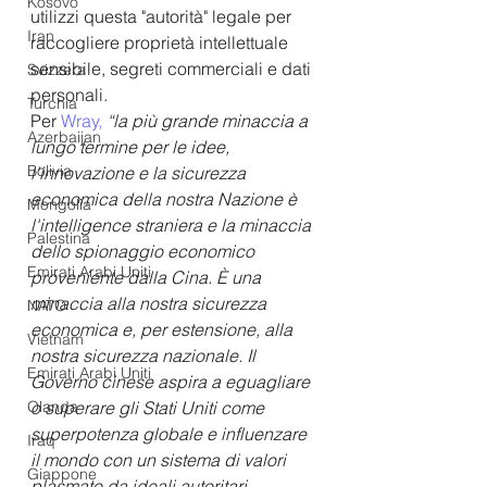
Kosovo
utilizzi questa "autorità" legale per 
Iran
raccogliere proprietà intellettuale 
sensibile, segreti commerciali e dati 
Svizzera
personali.
Turchia
Per 
Wray,
 “la più grande minaccia a 
Azerbaijan
lungo termine per le idee, 
Bolivia
l'innovazione e la sicurezza 
economica della nostra Nazione è 
Mongolia
l'intelligence straniera e la minaccia 
Palestina
dello spionaggio economico 
Emirati Arabi Uniti
proveniente dalla Cina. È una 
minaccia alla nostra sicurezza 
NATO
economica e, per estensione, alla 
Vietnam
nostra sicurezza nazionale. Il 
Emirati Arabi Uniti
Governo cinese aspira a eguagliare 
Olanda
o superare gli Stati Uniti come 
superpotenza globale e influenzare 
Iraq
il mondo con un sistema di valori 
Giappone
plasmato da ideali autoritari 