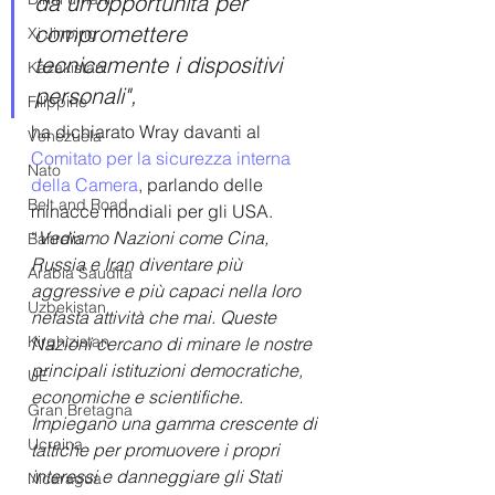
dà un'opportunità per 
compromettere 
Xi Jinping
tecnicamente i dispositivi 
Kazakistan
personali",
Filippine
ha dichiarato Wray davanti al 
Venezuela
Comitato per la sicurezza interna 
Nato
della Camera
, parlando delle 
Belt and Road
minacce mondiali per gli USA.
“
Vediamo Nazioni come Cina, 
Bahrein
Russia e Iran diventare più 
Arabia Saudita
aggressive e più capaci nella loro 
Uzbekistan
nefasta attività che mai. Queste 
Kirghizistan
Nazioni cercano di minare le nostre 
principali istituzioni democratiche, 
UE
economiche e scientifiche. 
Gran Bretagna
Impiegano una gamma crescente di 
Ucraina
tattiche per promuovere i propri 
interessi e danneggiare gli Stati 
Nicaragua