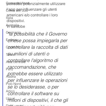
Corea del Nord
potrebbe potenzialmente utilizzare 
l'app per influenzare gli utenti 
Corea del Sud
americani e/o controllare i loro 
Italia
dispositivi.
Australia
Vi sarebbe
Germania
"la possibilità che il Governo 
cinese possa impiegarla per 
Europa
controllare la raccolta di dati 
Covid-19
su milioni di utenti o 
Taiwan
controllare l'algoritmo di 
Asia centrale
raccomandazione, che 
Perù
potrebbe essere utilizzato 
Alaska
per influenzare le operazioni 
Polo Nord
se lo desiderasse, o per 
Artico
controllare il software su 
Uiguri
milioni di dispositivi, il che gli 
Diritti umani