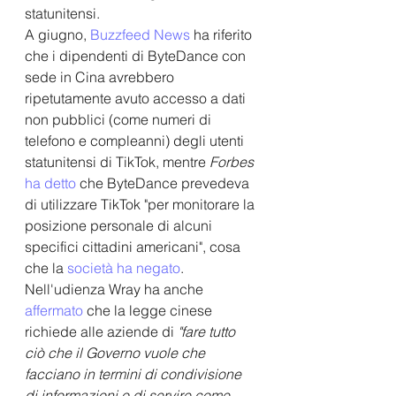
statunitensi.
A giugno, 
Buzzfeed News
 ha riferito 
che i dipendenti di ByteDance con 
sede in Cina avrebbero 
ripetutamente avuto accesso a dati 
non pubblici (come numeri di 
telefono e compleanni) degli utenti 
statunitensi di TikTok, mentre 
Forbes 
ha detto
 che ByteDance prevedeva 
di utilizzare TikTok "per monitorare la 
posizione personale di alcuni 
specifici cittadini americani", cosa 
che la 
società ha negato
. 
Nell'udienza Wray ha anche 
affermato
 che la legge cinese 
richiede alle aziende di 
"fare tutto 
ciò che il Governo vuole che 
facciano in termini di condivisione 
di informazioni o di servire come 