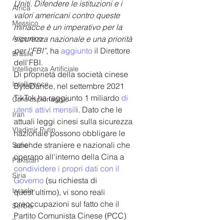
Uniti. Difendere le istituzioni e i 
Africa
valori americani contro queste 
Messico
minacce è un imperativo per la 
Argentina
sicurezza nazionale e una priorità 
per l'FBI”
, ha 
aggiunto
 il Direttore 
Brasile
dell'FBI.
Intelligenza Artificiale
Di proprietà della società cinese 
Intelligence
ByteDance, nel settembre 2021 
TikTok ha raggiunto 1 miliardo 
di 
Controspionaggio
utenti attivi mensil
i. Dato che le 
Iran
attuali leggi cinesi sulla sicurezza 
Vladimir Putin
nazionale possono obbligare le 
aziende straniere e nazionali che 
Sahel
operano all'interno della Cina a 
Pakistan
condividere i propri dati con il 
Siria
Governo
 (su richiesta di 
Israele
quest'ultimo), vi sono reali 
preoccupazioni sul fatto che il 
Serbia
Partito Comunista Cinese (PCC) 