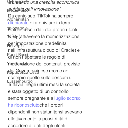
Cybercrime
e creando una crescita economica 
guidata dall'innovazione”.
Mozambico
Da canto suo, TikTok ha sempre 
Afghanistan
dichiarato
 di archiviare in terra 
spionaggio
statunitense i dati dei propri utenti 
USA (attraverso la memorizzazione 
Trump
per impostazione predefinita 
Norvegia
nell’infrastruttura cloud di Oracle) e 
Paesi Bassi
di non rispettare le regole di 
Venezuela
moderazione dei contenuti previste 
dal Governo cinese (come ad 
Repubblica Ceca
esempio quelle sulla censura). 
Lussemburgo
Tuttavia, negli ultimi mesi la società 
è stata oggetto di un controllo 
sempre pregnante e a 
luglio scorso 
ha riconosciuto
che i propri 
dipendenti non statunitensi avevano 
effettivamente la possibilità di 
accedere ai dati degli utenti 