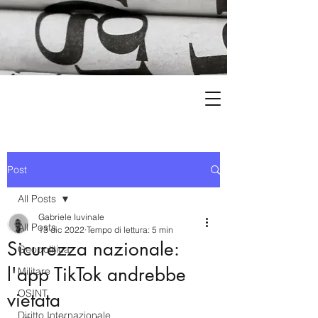
Post
All Posts
Gabriele Iuvinale
All Posts
13 dic 2022
Tempo di lettura: 5 min
Sicurezza nazionale:
Geopolitica
l'app TikTok andrebbe
Militare
OSINT
vietata
Diritto Internazionale