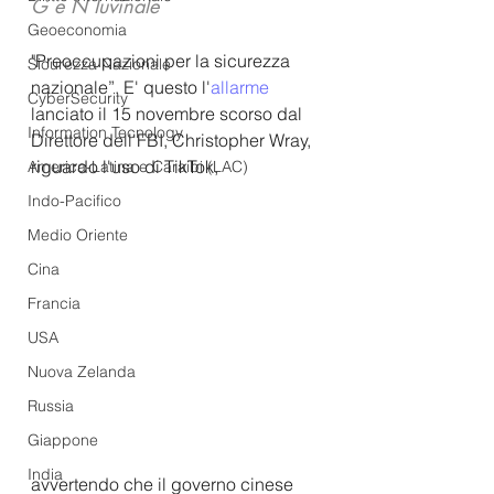
G e N Iuvinale
Geoeconomia
"Preoccupazioni per la sicurezza 
Sicurezza Nazionale
nazionale”. E' questo l'
allarme
CyberSecurity
lanciato il 15 novembre scorso dal 
Information Tecnology
Direttore dell'FBI, Christopher Wray, 
riguardo l'uso di TikTok, 
America-Latina e Caraibi (LAC)
Indo-Pacifico
Medio Oriente
Cina
Francia
USA
Nuova Zelanda
Russia
Giappone
India
avvertendo che il governo cinese 