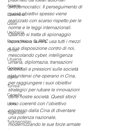
Algeria
antidemocratici. Il perseguimento di 
questi obiettivi spesso viene 
Colombia
realizzato con scarso rispetto per le 
Qatar
norme e le leggi internazionali. 
Ungheria
Quando si tratta di spionaggio 
economico, la RPC usa tutti i mezzi 
Papua Nuova Guinea
a sua disposizione contro di noi, 
Oman
mescolando cyber, intelligenza 
Lituania
umana, diplomazia, transazioni 
Georgia
aziendali e pressioni sulle società 
statunitensi che operano in Cina, 
Egitto
per raggiungere i suoi obiettivi 
Tunisia
strategici per rubare le innovazioni 
Canada
delle nostre società. Questi sforzi 
sono coerenti con l'obiettivo 
Libia
espresso dalla Cina di diventare 
Tagikistan
una potenza nazionale, 
Turkmenistan
modernizzando le sue forze armate 