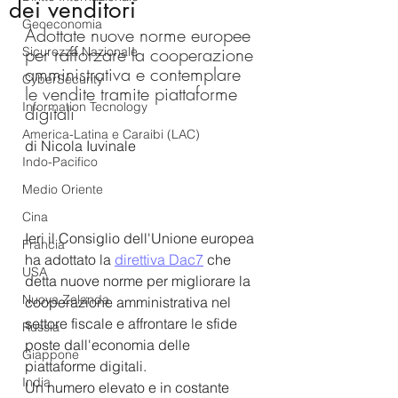
dei venditori
Geoeconomia
Adottate nuove norme europee 
per rafforzare la cooperazione 
Sicurezza Nazionale
amministrativa e contemplare 
CyberSecurity
le vendite tramite piattaforme 
Information Tecnology
digitali
America-Latina e Caraibi (LAC)
di Nicola Iuvinale
Indo-Pacifico
Medio Oriente
Cina
Ieri il Consiglio dell'Unione europea 
Francia
ha adottato la 
direttiva Dac7
 che 
USA
detta nuove norme per migliorare la 
Nuova Zelanda
cooperazione amministrativa nel 
settore fiscale e affrontare le sfide 
Russia
poste dall'economia delle 
Giappone
piattaforme digitali.
India
Un numero elevato e in costante 