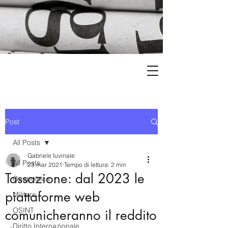
Post
All Posts
Gabriele Iuvinale
All Posts
23 mar 2021
Tempo di lettura: 2 min
Tassazione: dal 2023 le
Geopolitica
piattaforme web
Militare
OSINT
comunicheranno il reddito
Diritto Internazionale