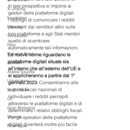
In tale prospettiva si impone ai 
Xi Jinping
gestori delle piattaforme digitali 
Kazakistan
l'obbligo di comunicare i redditi 
percepiti dai venditori attivi sulle 
Filippine
loro piattaforme e agli Stati membri 
Venezuela
quello di scambiare 
Nato
automaticamente tali informazioni.
Belt and Road
Le nuove norme riguardano le 
piattaforme digitali situate sia 
Bahrein
all'interno che all'esterno dell'UE e 
Arabia Saudita
si applicheranno a partire dal 1º 
Uzbekistan
gennaio 2023.
 Consentiranno alle 
autorità fiscali nazionali di 
Kirghizistan
individuare i redditi percepiti 
UE
attraverso le piattaforme digitali e di 
Gran Bretagna
determinare i relativi obblighi fiscali. 
Ucraina
Per gli operatori delle piattaforme 
digitali diventerà inoltre più facile 
Nicaragua