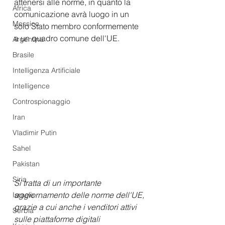
attenersi alle norme, in quanto la 
Africa
comunicazione avrà luogo in un 
Messico
solo Stato membro conformemente 
a un quadro comune dell'UE.
Argentina
Brasile
Intelligenza Artificiale
Intelligence
Controspionaggio
Iran
Vladimir Putin
Sahel
Pakistan
Siria
Si tratta di un importante 
aggiornamento delle norme dell'UE, 
Israele
grazie a cui anche i venditori attivi 
Serbia
sulle piattaforme digitali 