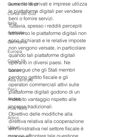
aumento di privati e imprese utilizza 
Corea del Nord
le piattaforme digitali per vendere 
Corea del Sud
beni o fornire servizi. 
Italia
Tuttavia, spesso i redditi percepiti 
Australia
attraverso le piattaforme digitali non 
sono dichiarati e le relative imposte 
Germania
non vengono versate, in particolare 
Europa
quando tali piattaforme digitali 
Covid-19
operano in diversi paesi. Ne 
consegue che gli Stati membri 
Taiwan
perdono gettito fiscale e gli 
Asia centrale
operatori commerciali attivi sulle 
Perù
piattaforme digitali godono di un 
Alaska
indebito vantaggio rispetto alle 
imprese tradizionali.
Polo Nord
Obiettivo delle modifiche alla 
Artico
direttiva relativa alla cooperazione 
Uiguri
amministrativa nel settore fiscale è 
proprio affrontare tale questione. 
Diritti umani