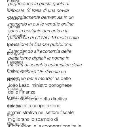
Kosovo
pagheranno la giusta quota di 
Iran
imposte. Si tratta di una novità 
particolarmente benvenuta in un 
Svizzera
momento in cui le vendite online 
Turchia
sono in costante aumento e la 
Azerbaijan
pandemia di COVID-19 mette sotto 
pressione le finanze pubbliche. 
Bolivia
Estendendo all'economia delle 
Mongolia
piattaforme digitali le norme in 
Palestina
materia di scambio automatico delle 
Emirati Arabi Uniti
informazioni, l'UE diventa un 
esempio per il mondo" 
ha detto
NATO
João Leão, ministro portoghese 
Vietnam
delle Finanze.
Emirati Arabi Uniti
Altre modifiche della direttiva 
relativa alla cooperazione 
Olanda
amministrativa nel settore fiscale 
Iraq
migliorano lo scambio di 
Giappone
informazioni e la cooperazione tra le 